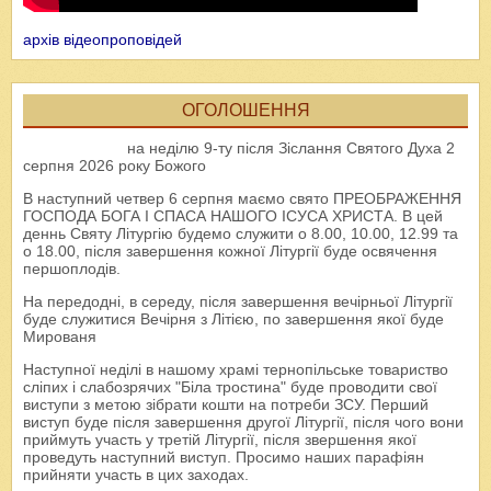
архів відеопроповідей
ОГОЛОШЕННЯ
на неділю 9-ту після Зіслання Святого Духа 2
серпня 2026 року Божого
В наступний четвер 6 серпня маємо свято ПРЕОБРАЖЕННЯ
ГОСПОДА БОГА І СПАСА НАШОГО ІСУСА ХРИСТА. В цей
деннь Святу Літургію будемо служити о 8.00, 10.00, 12.99 та
о 18.00, після завершення кожної Літургії буде освячення
першоплодів.
На передодні, в середу, після завершення вечірньої Літургії
буде служитися Вечірня з Літією, по завершення якої буде
Мированя
Наступної неділі в нашому храмі тернопільське товариство
сліпих і слабозрячих "Біла тростина" буде проводити свої
виступи з метою зібрати кошти на потреби ЗСУ. Перший
виступ буде після завершення другої Літургії, після чого вони
приймуть участь у третій Літургії, після звершення якої
проведуть наступний виступ. Просимо наших парафіян
прийняти участь в цих заходах.