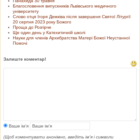
Панахида 30 травня
Благословення випускників Львівського медичного
університету
Слово отця Ігоря Демківа після завершеня Святої Літургії
20 серпня 2023 року Божого
Проща до Розгірче
Ще один день у Катехитичній школі
Науки для членів Архибратства Матері Божої Неустанної
Помочі
Залиште коментар!
Ваше ім'я
(Щоб коментувати анонімно, введіть ім'я і символи