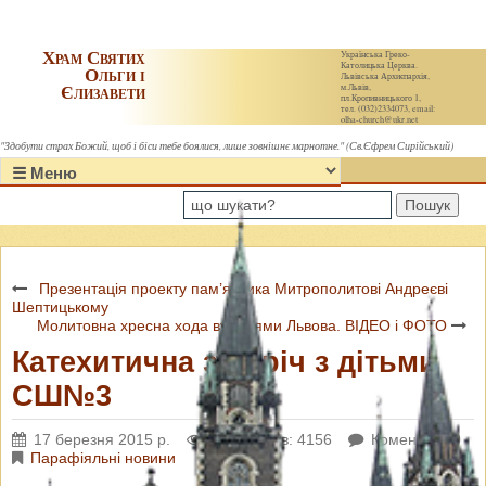
Храм Святих
Українська Греко-
Католицька Церква.
Ольги і
Львівська Архиєпархія,
Єлизавети
м.Львів,
пл.Кропивницького 1,
тел. (032)2334073, email:
olha-church@ukr.net
"Здобути страх Божий, щоб і біси тебе боялися, лише зовнішнє марнотне." (Св.Єфрем Сирійський)
Пошук
Презентація проекту пам’ятника Митрополитові Андреєві
Шептицькому
Молитовна хресна хода вулицями Львова. ВІДЕО і ФОТО
Катехитична зустріч з дітьми
СШ№3
17 березня 2015 р.
Переглядів: 4156
Коментарі: 0
Парафіяльні новини