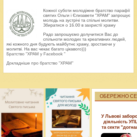
Кожної суботи молодіжне братство парафії
святих Ольги і Єлизавети "ХРАМ" запрошує
молодь на зустрічі та спільні молитви.
Збиратися о 16.00 в захристії храму
Радо запрошуємо долучитися Вас до
спільноти молодих та креативних людей,
які кожного дня будують майбутнє храму, зростаючи у
молитві. На вас чекає багато цікавого)))
Братство "ХРАМ у Facebook "
Докладніше про братство "ХРАМ"
ОБЕРЕЖНО СЕК
У Львові забор
діяльність УП
та секти "догна