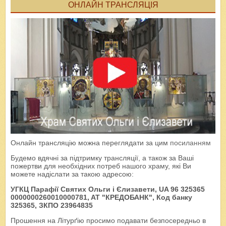
ОНЛАЙН ТРАНСЛЯЦІЯ
Онлайн трансляцію можна переглядати за цим
посиланням
Будемо вдячні за підтримку трансляції, а також за Ваші
пожертви для необхідних потреб нашого храму, які Ви
можете надіслати за такою адресою:
УГКЦ Парафії Святих Ольги і Єлизавети, UA 96 325365
0000000260010000781, AT "КРЕДОБАНК", Код банку
325365, ЗКПО 23964835
Прошення на Літурґію просимо подавати безпосередньо в