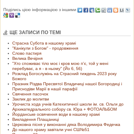
Поділись цією інформацією з іншими
ЩЕ ЗАПИСИ ПО ТЕМІ
Страсна Субота в нашому храмі
"Канікули з Богом" - продовження
Слово пастиря
Велика Вечірня
"Хто споживає тіло моє і кров мою п'є, той у мені
перебуває, а я - в ньому" (Йо 6, 56)
Розклад Богослужінь на Страсний тиждень 2023 року
Божого
Празник Різдва Пресвятої Владичиці нашої Богородиці і
Приснодіви Марії в нашії парафії
Свячення пасочок
Заклик до молитви
Урочиста хода учнів Катехитичної школи ім. св. Ольги до
Архикатедрального собору св. Юра + ФОТОАЛЬБОМ
Йорданське освячення води в нашому храмі
Викладення Плащаниці
Церковна пісня у виконанні дяка Володимира Федечка
До нашого храму завітали учні СШ№51