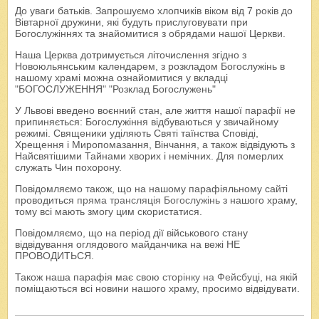
До уваги батьків. Запрошуємо хлопчиків віком від 7 років до
Вівтарної дружини, які будуть прислуговувати при
Богослужіннях та знайомитися з обрядами нашої Церкви.
Наша Церква дотримується літочислення згідно з
Новоюльянським календарем, з розкладом Богослужінь в
нашому храмі можна ознайомитися у вкладці
"БОГОСЛУЖЕННЯ" "Розклад Богослужень"
У Львові введено воєнний стан, але життя нашої парафії не
припиняється: Богослужіння відбуваються у звичайному
режимі. Священики уділяють Святі таїнства Сповіді,
Хрещення і Миропомазання, Вінчання, а також відвідують з
Найсвятішими Тайнами хворих і немічних. Для померлих
служать Чин похорону.
Повідомляємо також, що на нашому парафіяльному сайті
проводиться
пряма трансляція Богослужінь
з нашого храму,
тому всі мають змогу цим скористатися.
Повідомляємо, що на період дії військового стану
відвідування оглядового майданчика на вежі НЕ
ПРОВОДИТЬСЯ.
Також наша парафія має свою
сторінку на Фейсбуці
, на якій
поміщаються всі новини нашого храму, просимо відвідувати.