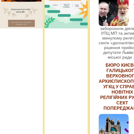
заборонили діяль
УПЦ МП та актив
минулому релігі
секти «догналітів»
рішення прийн
депутати Львівс
міської ради
БЮРО КИЄВ
ГАЛИЦЬКО
ВЕРХОВНО
АРХИЄПИСКОП
УГКЦ У СПРА
НОВІТНІХ
РЕЛІГІЙНИХ РУ
СЕКТ
ПОПЕРЕДЖ