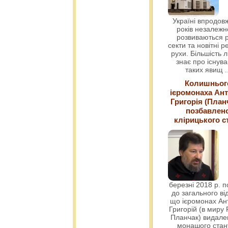
Україні впродовж
років незалежн
розвиваються р
секти та новітні ре
рухи. Більшість 
знає про існув
таких явищ
.
Колишньог
ієромонаха Ант
Григорія (План
позбавлен
клірицького с
березні 2018 р. 
до загального ві
що ієромонах Ант
Григорій (в миру
Планчак) видален
монашого ста