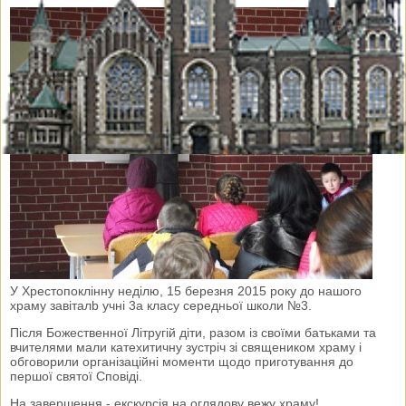
У Хрестопоклінну неділю, 15 березня 2015 року до нашого
храму завіталb учні 3а класу середньої школи №3.
Після Божественної Літругій діти, разом із своїми батьками та
вчителями мали катехитичну зустріч зі священиком храму і
обговорили організаційні моменти щодо приготування до
першої святої Сповіді.
На завершення - екскурсія на оглядову вежу храму!