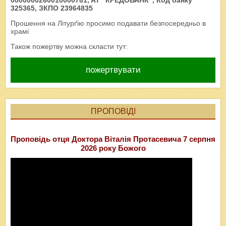
0000000260010000781, AT "КРЕДОБАНК", Код банку
325365, ЗКПО 23964835
Прошення на Літурґію просимо подавати безпосередньо в
храмі
Також пожертву можна скласти тут:
пожертвувати
ПРОПОВІДІ
Проповідь отця Доктора Віталія Протасевича 7 серпня
2026 року Божого