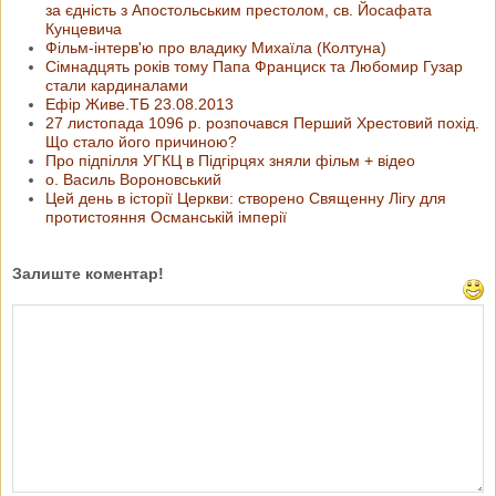
за єдність з Апостольським престолом, св. Йосафата
Кунцевича
Фільм-інтерв'ю про владику Михаїла (Колтуна)
Сімнадцять років тому Папа Франциск та Любомир Гузар
стали кардиналами
Ефір Живе.ТБ 23.08.2013
27 листопада 1096 р. розпочався Перший Хрестовий похід.
Що стало його причиною?
Про підпілля УГКЦ в Підгірцях зняли фільм + відео
о. Василь Вороновський
Цей день в історії Церкви: створено Священну Лігу для
протистояння Османській імперії
Залиште коментар!