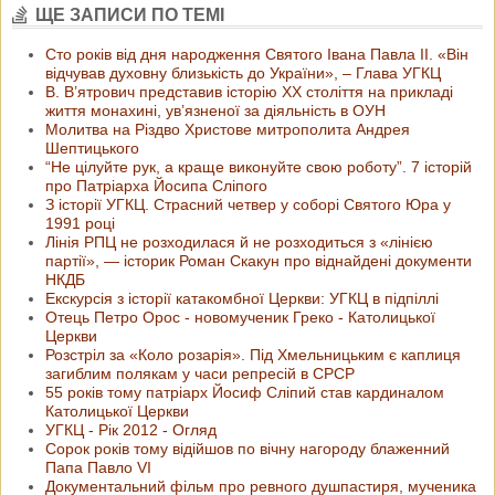
ЩЕ ЗАПИСИ ПО ТЕМІ
Сто років від дня народження Святого Івана Павла ІІ. «Він
відчував духовну близькість до України», – Глава УГКЦ
В. В’ятрович представив історію ХХ століття на прикладі
життя монахині, ув’язненої за діяльність в ОУН
Молитва на Різдво Христове митрополита Андрея
Шептицького
“Не цілуйте рук, а краще виконуйте свою роботу”. 7 історій
про Патріарха Йосипа Сліпого
З історії УГКЦ. Страсний четвер у соборі Святого Юра у
1991 році
Лінія РПЦ не розходилася й не розходиться з «лінією
партії», — історик Роман Скакун про віднайдені документи
НКДБ
Екскурсія з історії катакомбної Церкви: УГКЦ в підпіллі
Отець Петро Орос - новомученик Греко - Католицької
Церкви
Розстріл за «Коло розарія». Під Хмельницьким є каплиця
загиблим полякам у часи репресій в СРСР
55 років тому патріарх Йосиф Сліпий став кардиналом
Католицької Церкви
УГКЦ - Рік 2012 - Огляд
Сорок років тому відійшов по вічну нагороду блаженний
Папа Павло VI
Документальний фільм про ревного душпастиря, мученика