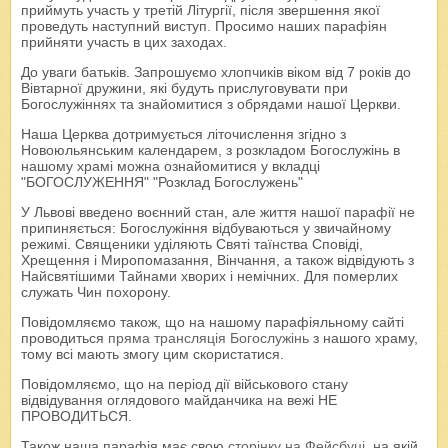
приймуть участь у третій Літургії, після звершення якої
проведуть наступний виступ. Просимо наших парафіян
прийняти участь в цих заходах.
До уваги батьків. Запрошуємо хлопчиків віком від 7 років до
Вівтарної дружини, які будуть прислуговувати при
Богослужіннях та знайомитися з обрядами нашої Церкви.
Наша Церква дотримується літочислення згідно з
Новоюльянським календарем, з розкладом Богослужінь в
нашому храмі можна ознайомитися у вкладці
"БОГОСЛУЖЕННЯ" "Розклад Богослужень"
У Львові введено воєнний стан, але життя нашої парафії не
припиняється: Богослужіння відбуваються у звичайному
режимі. Священики уділяють Святі таїнства Сповіді,
Хрещення і Миропомазання, Вінчання, а також відвідують з
Найсвятішими Тайнами хворих і немічних. Для померлих
служать Чин похорону.
Повідомляємо також, що на нашому парафіяльному сайті
проводиться
пряма трансляція Богослужінь
з нашого храму,
тому всі мають змогу цим скористатися.
Повідомляємо, що на період дії військового стану
відвідування оглядового майданчика на вежі НЕ
ПРОВОДИТЬСЯ.
Також наша парафія має свою
сторінку на Фейсбуці
, на якій