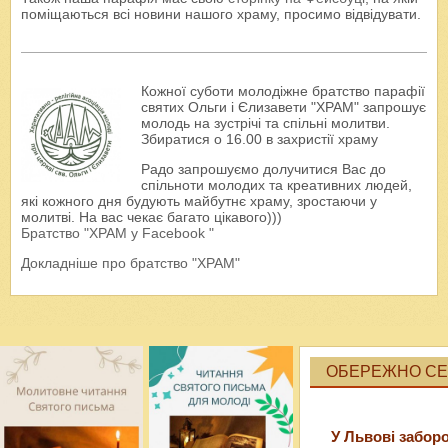
поміщаються всі новини нашого храму, просимо відвідувати.
Кожної суботи молодіжне братство парафії
святих Ольги і Єлизавети "ХРАМ" запрошує
молодь на зустрічі та спільні молитви.
Збиратися о 16.00 в захристії храму
Радо запрошуємо долучитися Вас до
спільноти молодих та креативних людей,
які кожного дня будують майбутнє храму, зростаючи у
молитві. На вас чекає багато цікавого)))
Братство "ХРАМ у Facebook "
Докладніше про братство "ХРАМ"
ОБЕРЕЖНО СЕК
У Львові забор