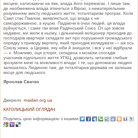
місцем, натискаючи на яке, влада його перемагає. І лише там,
де необмежена влада зіткнеться з Вірою, з нематеріяльним
розумінням змісту людського життя, тоталітаризм програє. Коли
Савл стає Павлом, виявляється, що влада є не
самодержавною, а куцою. Падаючи в очах людей, ця влада
руйнується, і саме так впав Радянський Союз. От ще зовсім
недавно, ми жили в ньому, і дільничний міліціонер приходив до
господарів квартири складати акт про порушення громадського
порядку з приводу вертепу, який приходив колядувати — аж ось
Союзу нема, а Церква, яку ніби й знищили, і все у неї відібрали
— є. Можливо, оця історія, складена з мозаїки спогадів
учасників підпільного життя УГКЦ, дозволить читачеві глибше
зрозуміти межі та можливості влади. І те, що допомагає людині
залишатись Людиною там, де тоталітарна держава не залишає
місця для людського.
Ярослав Сватко
Джерело:
maidan.org.ua
КАТОЛИЦЬКИЙ ОГЛЯДАЧ
Поділись цією інформацією з іншими