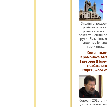
Україні впродовж
років незалежн
розвиваються р
секти та новітні ре
рухи. Більшість 
знає про існув
таких явищ
.
Колишньог
ієромонаха Ант
Григорія (План
позбавлен
клірицького с
березні 2018 р. 
до загального ві