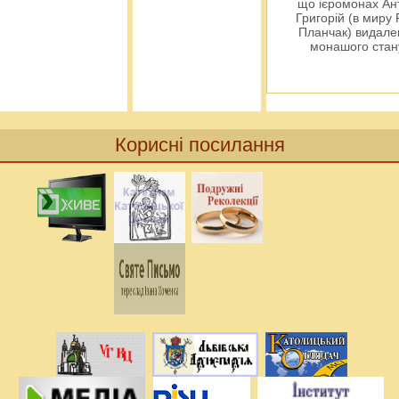
що ієромонах Ант
Григорій (в миру
Планчак) видален
монашого ста
Корисні посилання