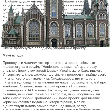
Вийшов друком четвертий проект Майдану з серії
національної пам’яті – “Підпільна Церква в умовах тоталітарної
держави”. Проект здійснено зусиллями спільноти Майдану та
Інституту історії Церкви Українського Католицького Університету.
Ми вдячні всім, хто долучився до проекту в інтернеті та до його
виходу в світ друком. Презентація видання у Львові – 10
вересня о 10.00 на пр. Т. Шевченка, 11, у Львівському прес-
клубі; у Києві видання буде доступне у церкві Св. Миколая
Чудотворця на Аскольдовій Могилі, відповідальний – Олександр
DADDY Попов; в Одесі презентацію організовуватиме відомий
активістам нашої спільноти отець Олександр-Август Чумаков.
Нижче пропонуємо передмову упорядника проекту
Межі влади
Пропонуючи читачам четвертий з черги проект спільноти
maidan.org.ua з розділу “Національна пам’ять”, цього разу
спільно з Інститутом історії Церкви Українського Католицького
Університету, сподіваємось, що він, як і попередні, знайде свого
читача і свого шанувальника. Сподіваємось, що він дасть
читачеві відповідь на запитання не лише про минуле, але й про
майбутнє. Скажімо, наш перший проект, з Головним
Командиром УПА Василем Куком шукав і давав відповіді на
питання, який сенс іти на бій з ворогом, який могутніший від
тебе силою зброї? Пропонований зараз проект, крім цікавих і
корисних фактів з недавньої історії України, мав би
підштовхнути читача замислитися над іншим, завжди
актуальним питанням: про межі влади. Адже в Радянському