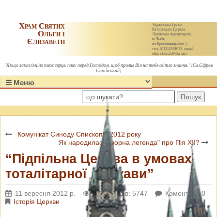
Храм Святих
Українська Греко-
Католицька Церква.
Ольги і
Львівська Архиєпархія,
Єлизавети
м.Львів,
пл.Кропивницького 1,
тел. (032)2334073, email:
olha-church@ukr.net
"Якщо закам'яніло твоє серце, плач перед Господом, щоб пролив Він на тебе світло знання." (Св.Єфрем
Сирійський)
Пошук
Комунікат Синоду Єпископів 2012 року
Як народилася "чорна легенда" про Пія XII?
“Підпільна Церква в умовах
тоталітарної держави”
11 вересня 2012 р.
Переглядів: 5747
Коментарі: 0
Історія Церкви