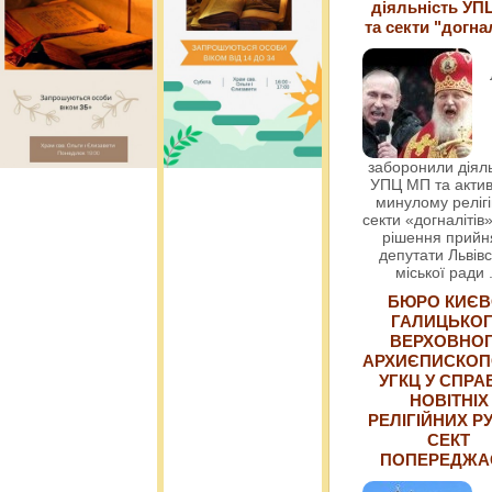
діяльність УП
та секти "догна
заборонили діяль
УПЦ МП та актив
минулому релігі
секти «догналітів»
рішення прийн
депутати Львівс
міської ради
БЮРО КИЄВ
ГАЛИЦЬКО
ВЕРХОВНО
АРХИЄПИСКОП
УГКЦ У СПРА
НОВІТНІХ
РЕЛІГІЙНИХ РУ
СЕКТ
ПОПЕРЕДЖ