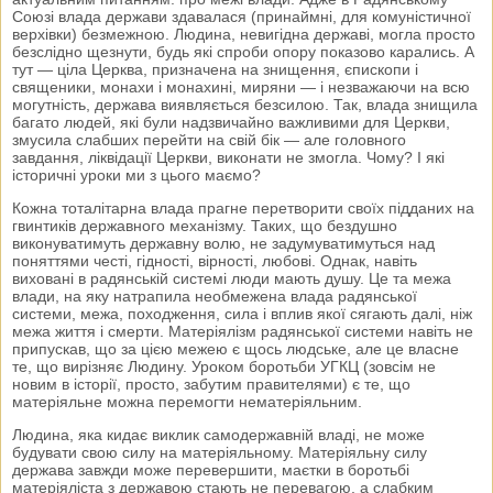
Союзі влада держави здавалася (принаймні, для комуністичної
верхівки) безмежною. Людина, невигідна державі, могла просто
безслідно щезнути, будь які спроби опору показово карались. А
тут — ціла Церква, призначена на знищення, єпископи і
священики, монахи і монахині, миряни — і незважаючи на всю
могутність, держава виявляється безсилою. Так, влада знищила
багато людей, які були надзвичайно важливими для Церкви,
змусила слабших перейти на свій бік — але головного
завдання, ліквідації Церкви, виконати не змогла. Чому? І які
історичні уроки ми з цього маємо?
Кожна тоталітарна влада прагне перетворити своїх підданих на
гвинтиків державного механізму. Таких, що бездушно
виконуватимуть державну волю, не задумуватимуться над
поняттями честі, гідності, вірності, любові. Однак, навіть
виховані в радянській системі люди мають душу. Це та межа
влади, на яку натрапила необмежена влада радянської
системи, межа, походження, сила і вплив якої сягають далі, ніж
межа життя і смерти. Матеріялізм радянської системи навіть не
припускав, що за цією межею є щось людське, але це власне
те, що вирізняє Людину. Уроком боротьби УГКЦ (зовсім не
новим в історії, просто, забутим правителями) є те, що
матеріяльне можна перемогти нематеріяльним.
Людина, яка кидає виклик самодержавній владі, не може
будувати свою силу на матеріяльному. Матеріяльну силу
держава завжди може перевершити, маєтки в боротьбі
матеріяліста з державою стають не перевагою, а слабким