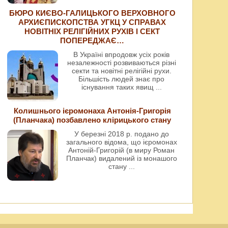
БЮРО КИЄВО-ГАЛИЦЬКОГО ВЕРХОВНОГО
АРХИЄПИСКОПСТВА УГКЦ У СПРАВАХ
НОВІТНІХ РЕЛІГІЙНИХ РУХІВ І СЕКТ
ПОПЕРЕДЖАЄ…
В Україні впродовж усіх років
незалежності розвиваються різні
секти та новітні релігійні рухи.
Більшість людей знає про
існування таких явищ
...
Колишнього ієромонаха Антонія-Григорія
(Планчака) позбавлено клірицького стану
У березні 2018 р. подано до
загального відома, що ієромонах
Антоній-Григорій (в миру Роман
Планчак) видалений із монашого
стану
...