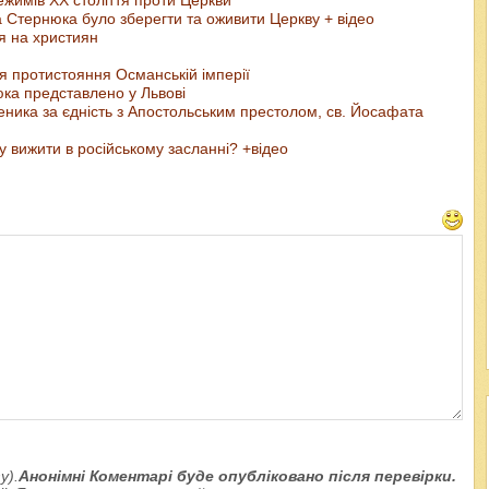
тернюка було зберегти та оживити Церкву + відео
ня на християн
ля протистояння Османській імперії
юка представлено у Львові
ника за єдність з Апостольським престолом, св. Йосафата
 вижити в російському засланні? +відео
у).
Анонімні Коментарі буде опубліковано після перевірки.