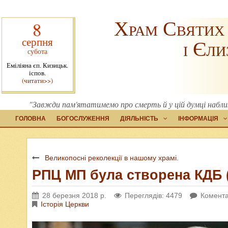
Храм Святих
8
серпня
і Єли
субота
Еміліяна єп. Кизицьк.
іспов.
(читати>>)
"Завжди пам'ятатимемо про смерть й у цій думці наближ
ГОЛОВНА
БОГОСЛУЖЕННЯ
ДІЯЛЬНІСТЬ
ІНФОРМАЦІЯ
Великопосні реколекції в нашому храмі.
РПЦ МП була створена КДБ
28 березня 2018 р.
Переглядів: 4479
Комента
Історія Церкви