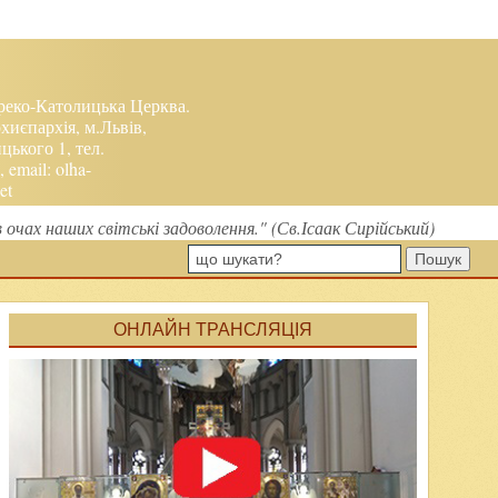
реко-Католицька Церква.
хиєпархія, м.Львів,
ького 1, тел.
, email:
olha-
et
чах наших світські задоволення." (Св.Ісаак Сирійський)
Пошук
ОНЛАЙН ТРАНСЛЯЦІЯ