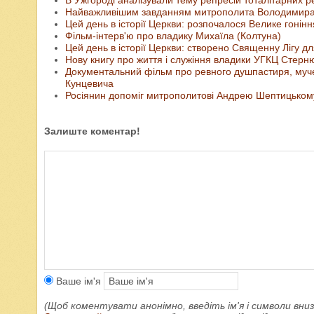
Найважливішим завданням митрополита Володимира С
Цей день в історії Церкви: розпочалося Велике гонін
Фільм-інтерв'ю про владику Михаїла (Колтуна)
Цей день в історії Церкви: створено Священну Лігу д
Нову книгу про життя і служіння владики УГКЦ Стерн
Документальний фільм про ревного душпастиря, муче
Кунцевича
Росіянин допоміг митрополитові Андрею Шептицькому
Залиште коментар!
Ваше ім'я
(Щоб коментувати анонімно, введіть ім'я і символи вниз