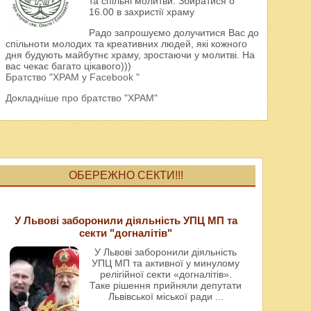
та спільні молитви. Збиратися о
16.00 в захристії храму
Радо запрошуємо долучитися Вас до
спільноти молодих та креативних людей, які кожного
дня будують майбутнє храму, зростаючи у молитві. На
вас чекає багато цікавого)))
Братство "ХРАМ у Facebook "
Докладніше про братство "ХРАМ"
ОБЕРЕЖНО СЕКТИ!!!
У Львові заборонили діяльність УПЦ МП та
секти "догналітів"
У Львові заборонили діяльність
УПЦ МП та активної у минулому
релігійної секти «догналітів».
Таке рішення прийняли депутати
Львівської міської ради
...