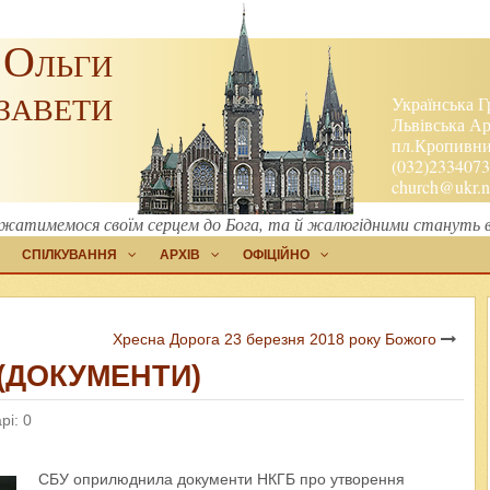
 Ольги
завети
Українська Г
Львівська Ар
пл.Кропивниц
(032)2334073
church@ukr.n
атимемося своїм серцем до Бога, та й жалюгідними стануть в о
СПІЛКУВАННЯ
АРХІВ
ОФІЦІЙНО
Хресна Дорога 23 березня 2018 року Божого
 (ДОКУМЕНТИ)
рі: 0
СБУ оприлюднила документи НКГБ про утворення