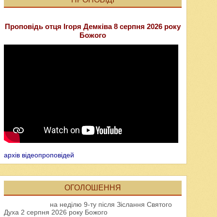
Проповідь отця Ігоря Демківа 8 серпня 2026 року
Божого
архів відеопроповідей
ОГОЛОШЕННЯ
на неділю 9-ту після Зіслання Святого
Духа 2 серпня 2026 року Божого