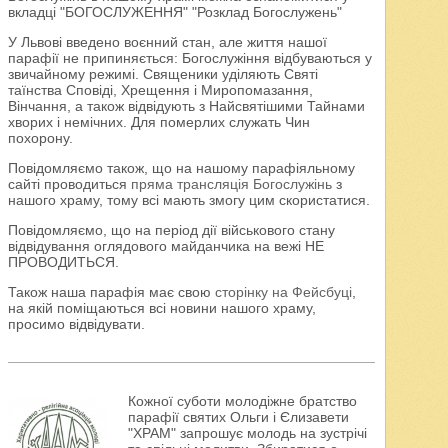
вкладці "БОГОСЛУЖЕННЯ" "Розклад Богослужень"
У Львові введено воєнний стан, але життя нашої
парафії не припиняється: Богослужіння відбуваються у
звичайному режимі. Священики уділяють Святі
таїнства Сповіді, Хрещення і Миропомазання,
Вінчання, а також відвідують з Найсвятішими Тайнами
хворих і немічних. Для померлих служать Чин
похорону.
Повідомляємо також, що на нашому парафіяльному
сайті проводиться
пряма трансляція Богослужінь
з
нашого храму, тому всі мають змогу цим скористатися.
Повідомляємо, що на період дії військового стану
відвідування оглядового майданчика на вежі НЕ
ПРОВОДИТЬСЯ.
Також наша парафія має свою
сторінку на Фейсбуці
,
на якій поміщаються всі новини нашого храму,
просимо відвідувати.
Кожної суботи молодіжне братство
парафії святих Ольги і Єлизавети
"ХРАМ" запрошує молодь на зустрічі