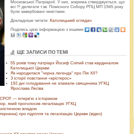
Московської Патріархії. У них, зокрема стверджується, що
всі !!! делегати т.зв. Помісного Собору РПЦ МП 1945 року
були завербовані чекістами.
Докладніше читати :
Католицький оглядач
Поділись цією інформацією з іншими
ЩЕ ЗАПИСИ ПО ТЕМІ
55 років тому патріарх Йосиф Сліпий став кардиналом
Католицької Церкви
Як народилася "чорна легенда" про Пія XII?
З історії повстання «крістерос»
192 дні голодування не зламали священика УГКЦ
Ярослава Лесіва
 СРСР, — інтерв’ю з істориком
бор, який проголосив легалізацію УГКЦ
муністичною владою
тернюка) про підпілля та легалізацію Церкви (відео)
ежимів ХХ століття проти Церкви