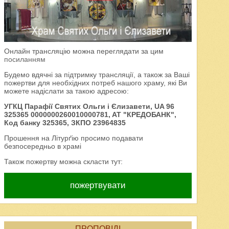
Онлайн трансляцію можна переглядати за цим
посиланням
Будемо вдячні за підтримку трансляції, а також за Ваші
пожертви для необхідних потреб нашого храму, які Ви
можете надіслати за такою адресою:
УГКЦ Парафії Святих Ольги і Єлизавети, UA 96
325365 0000000260010000781, AT "КРЕДОБАНК",
Код банку 325365, ЗКПО 23964835
Прошення на Літурґію просимо подавати
безпосередньо в храмі
Також пожертву можна скласти тут:
пожертвувати
ПРОПОВІДІ