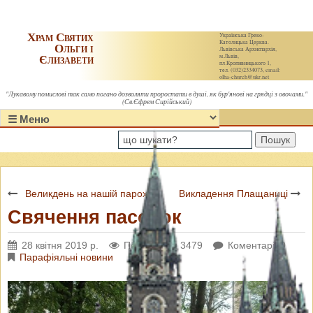
Храм Святих
Українська Греко-
Католицька Церква.
Ольги і
Львівська Архиєпархія,
Єлизавети
м.Львів,
пл.Кропивницького 1,
тел. (032)2334073, email:
olha-church@ukr.net
"Лукавому помислові так само погано дозволяти проростати в душі, як бур'янові на грядці з овочами."
(Св.Єфрем Сирійський)
Пошук
Великдень на нашій парохії
Викладення Плащаниці
Свячення пасочок
28 квітня 2019 р.
Переглядів: 3479
Коментарі: 0
Парафіяльні новини