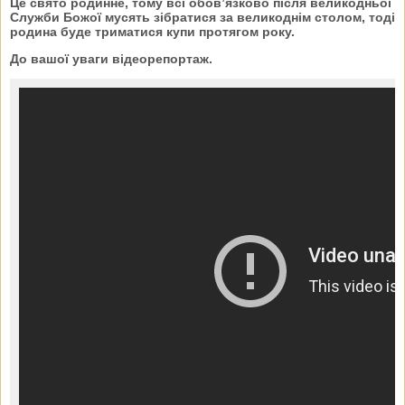
Це свято родинне, тому всі обов’язково після великодньої
Служби Божої мусять зібратися за великоднім столом, тоді
родина буде триматися купи протягом року.
До вашої уваги відеорепортаж.