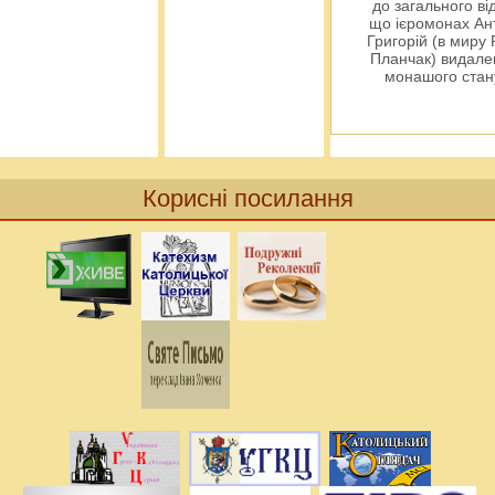
до загального ві
що ієромонах Ант
Григорій (в миру
Планчак) видален
монашого ста
Корисні посилання