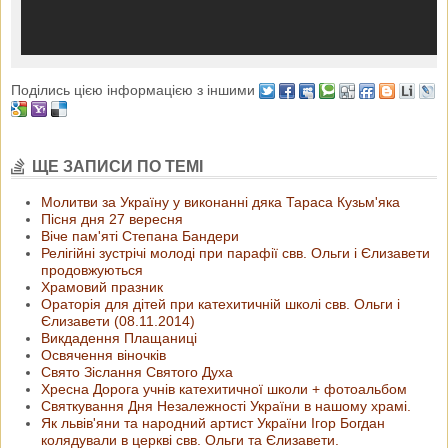
Поділись цією інформацією з іншими
ЩЕ ЗАПИСИ ПО ТЕМІ
Молитви за Україну у виконанні дяка Тараса Кузьм'яка
Пісня дня 27 вересня
Віче пам'яті Степана Бандери
Релігійні зустрічі молоді при парафії свв. Ольги і Єлизавети
продовжуються
Храмовий празник
Ораторія для дітей при катехитичній школі свв. Ольги і
Єлизавети (08.11.2014)
Викдадення Плащаниці
Освячення віночків
Свято Зіслання Святого Духа
Хресна Дорога учнів катехитичної школи + фотоальбом
Святкування Дня Незалежності України в нашому храмі.
Як львів'яни та народний артист України Ігор Богдан
колядували в церкві свв. Ольги та Єлизавети.