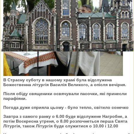
В Страсну суботу в нашому храмі була відслужена
Божественна літургія Василія Великого, а опісля вечірня.
Після обіду священики освячували пасочки, які принесли
парафіяни.
Погода дуже сприяла цьому - було тепло, світило сонечко
Завтра з самого ранку о 6.00 буде відслужене Нагробне, а
потім Воскресна утреня, о 8.00 розпочнеться перша Свята
Літургія, також Літургія буде служитися о 10.00 і 12.00