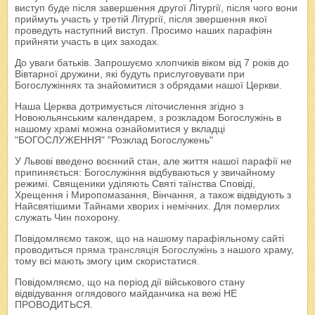
виступ буде після завершення другої Літургії, після чого вони
приймуть участь у третій Літургії, після звершення якої
проведуть наступний виступ. Просимо наших парафіян
прийняти участь в цих заходах.
До уваги батьків. Запрошуємо хлопчиків віком від 7 років до
Вівтарної дружини, які будуть прислуговувати при
Богослужіннях та знайомитися з обрядами нашої Церкви.
Наша Церква дотримується літочислення згідно з
Новоюльянським календарем, з розкладом Богослужінь в
нашому храмі можна ознайомитися у вкладці
"БОГОСЛУЖЕННЯ" "Розклад Богослужень"
У Львові введено воєнний стан, але життя нашої парафії не
припиняється: Богослужіння відбуваються у звичайному
режимі. Священики уділяють Святі таїнства Сповіді,
Хрещення і Миропомазання, Вінчання, а також відвідують з
Найсвятішими Тайнами хворих і немічних. Для померлих
служать Чин похорону.
Повідомляємо також, що на нашому парафіяльному сайті
проводиться
пряма трансляція Богослужінь
з нашого храму,
тому всі мають змогу цим скористатися.
Повідомляємо, що на період дії військового стану
відвідування оглядового майданчика на вежі НЕ
ПРОВОДИТЬСЯ.