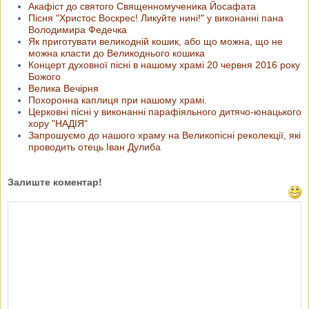
Акафіст до святого Священномученика Йосафата
Пісня "Христос Воскрес! Ликуйте нині!" у виконанні пана
Володимира Федечка
Як приготувати великодній кошик, або що можна, що не
можна класти до Великоднього кошика
Концерт духовної пісні в нашому храмі 20 червня 2016 року
Божого
Велика Вечірня
Похоронна каплиця при нашому храмі.
Церковні пісні у виконанні парафіяльного дитячо-юнацького
хору "НАДІЯ"
Запрошуємо до нашого храму на Великопісні реколекції, які
проводить отець Іван Дулиба
Залиште коментар!