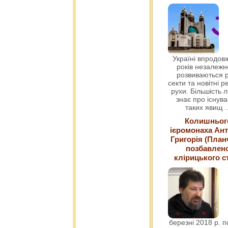
Україні впродовж
років незалежн
розвиваються р
секти та новітні ре
рухи. Більшість 
знає про існув
таких явищ
.
Колишньог
ієромонаха Ант
Григорія (План
позбавлен
клірицького с
березні 2018 р. 