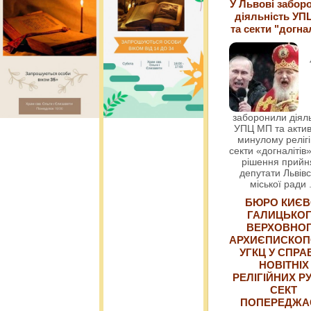
У Львові забор
діяльність УП
та секти "догна
заборонили діяль
УПЦ МП та актив
минулому релігі
секти «догналітів»
рішення прийн
депутати Львівс
міської ради
БЮРО КИЄВ
ГАЛИЦЬКО
ВЕРХОВНО
АРХИЄПИСКОП
УГКЦ У СПРА
НОВІТНІХ
РЕЛІГІЙНИХ РУ
СЕКТ
ПОПЕРЕДЖ