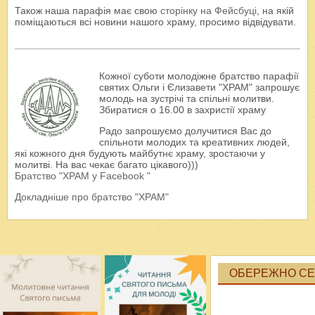
Також наша парафія має свою
сторінку на Фейсбуці
, на якій
поміщаються всі новини нашого храму, просимо відвідувати.
Кожної суботи молодіжне братство парафії
святих Ольги і Єлизавети "ХРАМ" запрошує
молодь на зустрічі та спільні молитви.
Збиратися о 16.00 в захристії храму
Радо запрошуємо долучитися Вас до
спільноти молодих та креативних людей,
які кожного дня будують майбутнє храму, зростаючи у
молитві. На вас чекає багато цікавого)))
Братство "ХРАМ у Facebook "
Докладніше про братство "ХРАМ"
ОБЕРЕЖНО СЕК