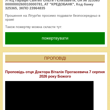
УГКЦ Парафії Святих Ольги і Єлизавети, UA 96 325365
0000000260010000781, AT "КРЕДОБАНК", Код банку
325365, ЗКПО 23964835
Прошення на Літурґію просимо подавати безпосередньо в
храмі
Також пожертву можна скласти тут:
пожертвувати
ПРОПОВІДІ
Проповідь отця Доктора Віталія Протасевича 7 серпня
2026 року Божого