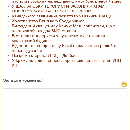
пустили прихожан на недільну службу (оновлено) + відео
У ШАХТАРСЬКУ ТЕРОРИСТИ ЗАХОПИЛИ ХРАМ І
ПОГРОЖУВАЛИ ПАСТОРУ РОЗСТРІЛОМ
Канадського священика пожиттєво ув'язнили в КНДР
Християнство Близького Сходу зникає
Викрадений священик у Криму: Мені приписали, що я
постачав зброю для ВМС України
В Антрациті терористи з "гундяєвцями" захопили
молитовний будинок
Від поганого до гіршого: у Китаї посилюються релігійні
переслідування
Невідома сторона УГКЦ – Донбас
У Криму почалися репресії проти священиків і вірян УПЦ
КП
Залиште коментар!