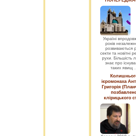
Україні впродовж
років незалежн
розвиваються р
секти та новітні ре
рухи. Більшість 
знає про існув
таких явищ
.
Колишньог
ієромонаха Ант
Григорія (План
позбавлен
клірицького с