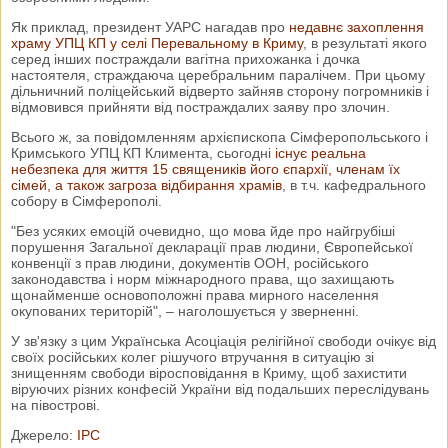
Як приклад, президент УАРС нагадав про
недавнє захоплення
храму УПЦ КП у селі Перевальному в Криму
, в результаті якого
серед інших постраждали вагітна прихожанка і дочка
настоятеля, страждаюча церебральним паралічем. При цьому
дільничний поліцейський відверто зайняв сторону погромників і
відмовився прийняти від постраждалих заяву про злочин.
Всього ж, за повідомленням архієпископа Сімферопольського і
Кримського УПЦ КП Климента, сьогодні
існує реальна
небезпека для життя 15 священиків його єпархії, членам їх
сімей, а також загроза відбирання храмів
, в т.ч. кафедрального
собору в Сімферополі.
"Без усяких емоцій очевидно, що мова йде про найгрубіші
порушення Загальної декларації прав людини, Європейської
конвенції з прав людини, документів ООН, російського
законодавства і норм міжнародного права, що захищають
щонайменше основоположні права мирного населення
окупованих територій", – наголошується у зверненні.
У зв'язку з цим Українська Асоціація релігійної свободи очікує від
своїх російських колег рішучого втручання в ситуацію зі
знищенням свободи віросповідання в Криму, щоб захистити
віруючих різних конфесій України від подальших переслідувань
на півострові.
Джерело:
IPC