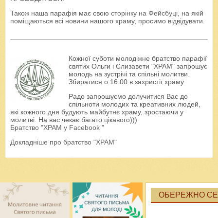
Також наша парафія має свою
сторінку на Фейсбуці
, на якій
поміщаються всі новини нашого храму, просимо відвідувати.
Кожної суботи молодіжне братство парафії
святих Ольги і Єлизавети "ХРАМ" запрошує
молодь на зустрічі та спільні молитви.
Збиратися о 16.00 в захристії храму
Радо запрошуємо долучитися Вас до
спільноти молодих та креативних людей,
які кожного дня будують майбутнє храму, зростаючи у
молитві. На вас чекає багато цікавого)))
Братство "ХРАМ у Facebook "
Докладніше про братство "ХРАМ"
ОБЕРЕЖНО СЕК