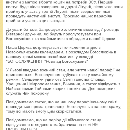
виступи з метою зібрати кошти на потреби ЗСУ. Перший
виступ буде після завершення другої Літургії, після чого вони
приймуть участь у третій Літургії, після звершення якої
проведуть наступний виступ. Просимо наших парафіян
прийняти участь в цих заходах.
До уваги батьків. Запрошуємо хлопчиків віком від 7 років до
Вівтарної дружини, які будуть прислуговувати при
Богослужіннях та знайомитися з обрядами нашої Церкви.
Наша Церква дотримується літочислення згідно з
Новоюльянським календарем, з розкладом Богослужінь в
нашому храмі можна ознайомитися у вкладці
"БОГОСЛУЖЕННЯ" "Розклад Богослужень"
У Львові введено воєнний стан, але життя нашої парафії не
припиняється: Богослужіння відбуваються у звичайному
режимі. Священики уділяють Святі таїнства Сповіді,
Хрещення і Миропомазання, Вінчання, а також відвідують з
Найсвятішими Тайнами хворих і немічних. Для померлих
служать Чин похорону.
Повідомляємо також, що на нашому парафіяльному сайті
проводиться
пряма трансляція Богослужінь
з нашого храму,
тому всі мають змогу цим скористатися.
Повідомляємо, що на період дії військового стану
відвідування оглядового майданчика на вежі НЕ
ПРОВОДИТЬСЯ.