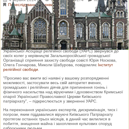
Переслідування Церкви
К
ИЇВ
– Українські експерти та правозахисники закликали своїх
російських колег рішуче втрутитися і "зупинити свавілля і
сповзання ситуації у сфері свободи совісті в Криму до
найогидніших зразків давно минулих сторіч".
З таким закликом професор
Віктор Єленський
від імені
Української Асоціації релігійної свободи (УАРС) звернувся до
своїх колег у керівництві Загальноросійської громадської
Організації сприяння захисту свободи совісті Юрія Носкова,
Олега Гончарова, Миколи Шабурова, повідомляє
Інститут
релігійної свободи
.
"Просимо вас вжити всі наявні у вашому розпорядженні
можливості, застосувати весь свій авторитет вчених,
громадських і релігійних діячів для припинення гонінь і
фізичного насильства над віруючими і духовенством Кримської
єпархії Української Православної Церкви Київського
патріархату", – підкреслюється у зверненні УАРС.
На переконання українських експертів, дискримінація, тиск і
погрози, яким піддавалися віруючі Київського Патріархату
протягом останніх трьох місяців, в даний час вилилися в
побиття, знищення майна і захоплення культових споруд
озброєними людьми.