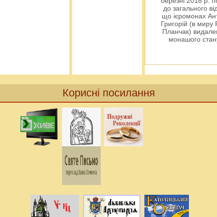
березні 2018 р. 
до загального ві
що ієромонах Ант
Григорій (в миру
Планчак) видален
монашого ста
Корисні посилання