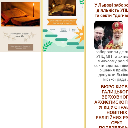
У Львові забор
діяльність УП
та секти "догна
заборонили діяль
УПЦ МП та актив
минулому релігі
секти «догналітів»
рішення прийн
депутати Львівс
міської ради
БЮРО КИЄВ
ГАЛИЦЬКО
ВЕРХОВНО
АРХИЄПИСКОП
УГКЦ У СПРА
НОВІТНІХ
РЕЛІГІЙНИХ РУ
СЕКТ
ПОПЕРЕДЖ