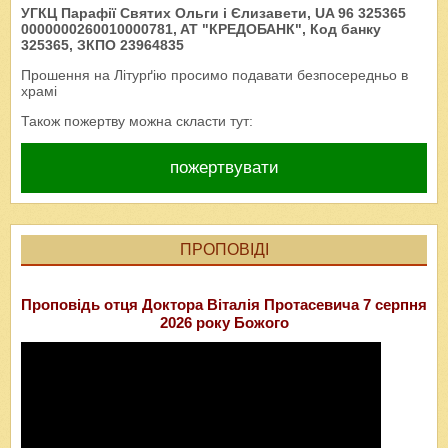
УГКЦ Парафії Святих Ольги і Єлизавети, UA 96 325365
0000000260010000781, AT "КРЕДОБАНК", Код банку
325365, ЗКПО 23964835
Прошення на Літурґію просимо подавати безпосередньо в
храмі
Також пожертву можна скласти тут:
пожертвувати
ПРОПОВІДІ
Проповідь отця Доктора Віталія Протасевича 7 серпня
2026 року Божого