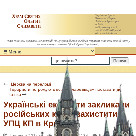
Храм Святих
Українська Греко-
Католицька Церква.
Ольги і
Львівська Архиєпархія,
Єлизавети
м.Львів,
пл.Кропивницького 1,
тел. (032)2334073, email:
olha-church@ukr.net
"Хто грішить, від того Бог далекий, тому лукавий сповнює його страхом. І завжди такий живе у
виснажливому страхові." (Св.Єфрем Сирійський)
Пошук
Церква на переломі
Терористи погрожують всіх «філаретівців» поставити до
стінки
Українські експерти закликали
російських колег захистити
УПЦ КП в Криму
4 червня 2014 р.
Переглядів: 4174
Коментарі: 0