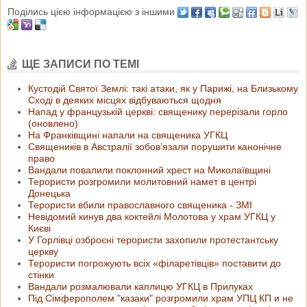
Поділись цією інформацією з іншими
ЩЕ ЗАПИСИ ПО ТЕМІ
Кустодій Святої Землі: такі атаки, як у Парижі, на Близькому
Сході в деяких місцях відбуваються щодня
Напад у французькій церкві: священику перерізали горло
(оновлено)
На Франківщині напали на священика УГКЦ
Священиків в Австралії зобов’язали порушити канонічне
право
Вандали повалили поклонний хрест на Миколаївщині
Терористи розгромили молитовний намет в центрі
Донецька
Терористи вбили православного священика - ЗМІ
Невідомий кинув два коктейлі Молотова у храм УГКЦ у
Києві
У Горлівці озброєні терористи захопили протестантську
церкву
Терористи погрожують всіх «філаретівців» поставити до
стінки
Вандали розмалювали каплицю УГКЦ в Прилуках
Під Сімферополем "казаки" розгромили храм УПЦ КП и не