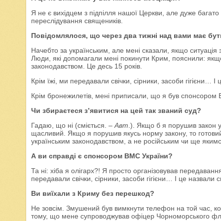
Я не є вихідцем з підпілля нашої Церкви, але дуже багат
переслідування священиків.
Повідомлялося, що через два тижні над вами має бут
Начебто за українським, але мені сказали, якщо ситуація 
Люди, які допомагали мені покинути Крим, пояснили: якщо
законодавством. Це десь 15 років.
Крім їжі, ми передавали свічки, сірники, засоби гігієни… 
Крім бронежилетів, мені приписали, що я був спонсором В
Чи збираєтеся з’явитися на цей так званий суд?
Гадаю, що ні (сміється. –
Авт
.). Якщо б я порушив закон у
щасливий. Якщо я порушив якусь норму закону, то готовий 
українським законодавством, а не російським чи ще якимс
А ви справді є спонсором ВМС України?
Та ні: хіба я олігарх?! Я просто організовував передавання
передавали свічки, сірники, засоби гігієни… І це назвали 
Ви виїхали з Криму без перешкод?
Не зовсім. Змушений був вимкнути телефон на той час, ко
тому, що мене супроводжував офіцер Чорноморського флот