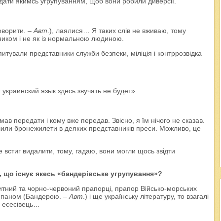
дати якимсь угрупуванням, щоб вони робили диверсії.
оворити. –
Авт
.), лаялися… Я таких слів не вживаю, тому
ником і не як із нормальною людиною.
питували представники служби безпеки, міліція і контррозвідка
 украинский язык здесь звучать не будет».
ав передати і кому вже передав. Звісно, я їм нічого не сказав.
учили бронежилети в деяких представників преси. Можливо, це
 встиг видалити, тому, гадаю, вони могли щось звідти
е, що існує якесь «бандерівське угрупування»?
тний та чорно-червоний прапорці, прапор Військо-морських
тепаном (Бандерою. –
Авт
.) і ще українську літературу, то взагалі
я есесівець…