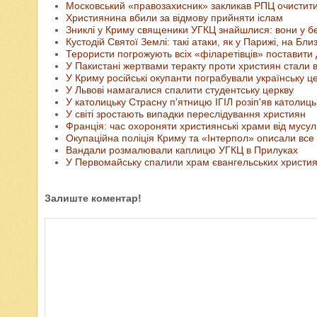
Московський «правозахисник» закликав РПЦ очистити
Християнина вбили за відмову прийняти іслам
Зниклі у Криму священики УГКЦ знайшлися: вони у б
Кустодій Святої Землі: такі атаки, як у Парижі, на Б
Терористи погрожують всіх «філаретівців» поставити 
У Пакистані жертвами теракту проти християн стали
У Криму російські окупанти пограбували українську ц
У Львові намагалися спалити студентську церкву
У католицьку Страсну п'ятницю ІГІЛ розіп'яв католиц
У світі зростають випадки переслідування християн
Франція: час охороняти християнські храми від мусу
Окупаційна поліція Криму та «Інтерпол» описали все
Вандали розмалювали каплицю УГКЦ в Прилуках
У Первомайську спалили храм євангельських христия
Залиште коментар!