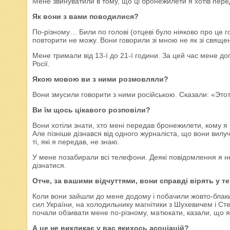
Мене звинуватили в тому, що ці бронежилети я хотів пере
Як вони з вами поводилися?
По-різному… Били по голові (отцеві було ніяково про це г
повторити не можу. Вони говорили зі мною не як зі свяще
Мене тримали від 13-ї до 21-ї години. За цей час мене до
Росії.
Якою мовою ви з ними розмовляли?
Вони змусили говорити з ними російською. Сказали: «Этот
Ви їм щось цікавого розповіли?
Вони хотіли знати, хто мені передав бронежилети, кому я м
Але пізніше дізнався від одного журналіста, що вони вил
ті, які я передав, не знаю.
У мене позабирали всі телефони. Деякі повідомлення я не
дізнатися.
Отче, за вашими відчуттями, вони справді вірять у т
Коли вони зайшли до мене додому і побачили жовто-блаки
сил України, на холодильнику магнітики з Шухевичем і С
почали обзивати мене по-різному, матюкати, казали, що 
А це не викликає у вас якихось асоціацій?