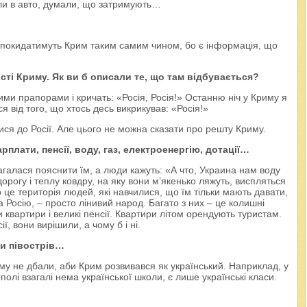
или в авто, думали, що затримують…
 покидатимуть Крим таким самим чином, бо є інформація, що
сті Криму. Як ви б описали те, що там відбувається?
ими прапорами і кричать: «Росія, Росія!» Останню ніч у Криму я
 від того, що хтось десь викрикував: «Росія!»
ися до Росії. Але цього не можна сказати про решту Криму.
рплати, пенсії, воду, газ, електроенергію, дотації…
алася пояснити їм, а люди кажуть: «А что, Украина нам воду
рогу і теплу ковдру, на яку вони м’якенько ляжуть, виспляться
о це територія людей, які навчилися, що їм тільки мають давати,
а Росію, – просто лінивий народ. Багато з них – це колишні
 квартири і великі пенсії. Квартири літом орендують туристам.
ї, вони вирішили, а чому б і ні.
ти півострів…
му не дбали, аби Крим розвивався як український. Наприклад, у
полі взагалі нема української школи, є лише українські класи.