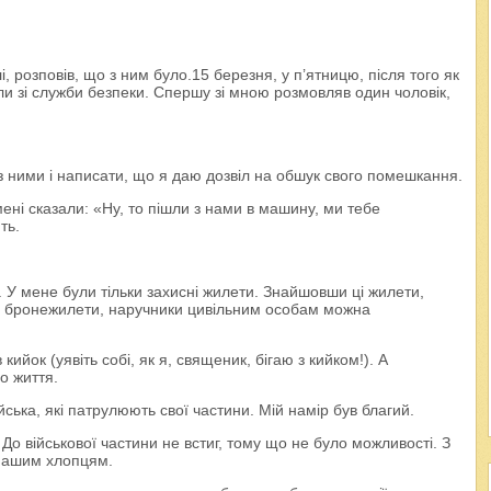
розповів, що з ним було.15 березня, у п’ятницю, після того як
 зі служби безпеки. Спершу зі мною розмовляв один чоловік,
з ними і написати, що я даю дозвіл на обшук свого помешкання.
ені сказали: «Ну, то пішли з нами в машину, ми тебе
ть.
. У мене були тільки захисні жилети. Знайшовши ці жилети,
ки, бронежилети, наручники цивільним особам можна
кийок (уявіть собі, як я, священик, бігаю з кийком!). А
о життя.
ська, які патрулюють свої частини. Мій намір був благий.
о військової частини не встиг, тому що не було можливості. З
нашим хлопцям.