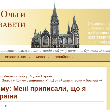
 Ольги
завети
Українська Г
Львівська Ар
пл.Кропивниц
(032)2334073
church@ukr.n
итовним положенням, а вводи свій ум у почуття духовної молит
СПІЛКУВАННЯ
АРХІВ
ОФІЦІЙНО
б зберегти мир у Східній Європі
Зниклі у Криму священики УГКЦ знайшлися: вони у безпеці
му: Мені приписали, що я
раїни
рі: 0