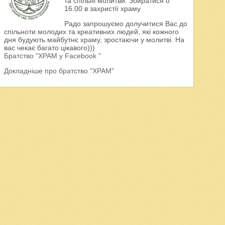
та спільні молитви. Збиратися о
16.00 в захристії храму
Радо запрошуємо долучитися Вас до
спільноти молодих та креативних людей, які кожного
дня будують майбутнє храму, зростаючи у молитві. На
вас чекає багато цікавого)))
Братство "ХРАМ у Facebook "
Докладніше про братство "ХРАМ"