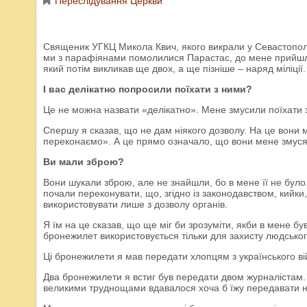
Переслідування Церкви
Священик УГКЦ Микола Квич, якого викрали у Севастополі, 
ми з парафіянами помолилися Парастас, до мене прийшли
який потім викликав ще двох, а ще пізніше – наряд міліції.
І вас делікатно попросили поїхати з ними?
Це не можна назвати «делікатно». Мене змусили поїхати 
Спершу я сказав, що не дам ніякого дозволу. На це вони м
переконаємо». А це прямо означало, що вони мене змуся
Ви мали зброю?
Вони шукали зброю, але не знайшли, бо в мене її не було
почали переконувати, що, згідно із законодавством, кий
використовувати лише з дозволу органів.
Я їм на це сказав, що ще міг би зрозуміти, якби в мене був 
бронежилет використовується тільки для захисту людськог
Ці бронежилети я мав передати хлопцям з українського вій
Два бронежилети я встиг був передати двом журналістам. Д
великими труднощами вдавалося хоча б їжу передавати 