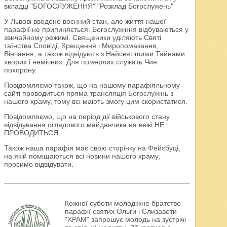
вкладці "БОГОСЛУЖЕННЯ" "Розклад Богослужень"
У Львові введено воєнний стан, але життя нашої
парафії не припиняється: Богослужіння відбуваються у
звичайному режимі. Священики уділяють Святі
таїнства Сповіді, Хрещення і Миропомазання,
Вінчання, а також відвідують з Найсвятішими Тайнами
хворих і немічних. Для померлих служать Чин
похорону.
Повідомляємо також, що на нашому парафіяльному
сайті проводиться
пряма трансляція Богослужінь
з
нашого храму, тому всі мають змогу цим скористатися.
Повідомляємо, що на період дії військового стану
відвідування оглядового майданчика на вежі НЕ
ПРОВОДИТЬСЯ.
Також наша парафія має свою
сторінку на Фейсбуці
,
на якій поміщаються всі новини нашого храму,
просимо відвідувати.
Кожної суботи молодіжне братство
парафії святих Ольги і Єлизавети
"ХРАМ" запрошує молодь на зустрічі