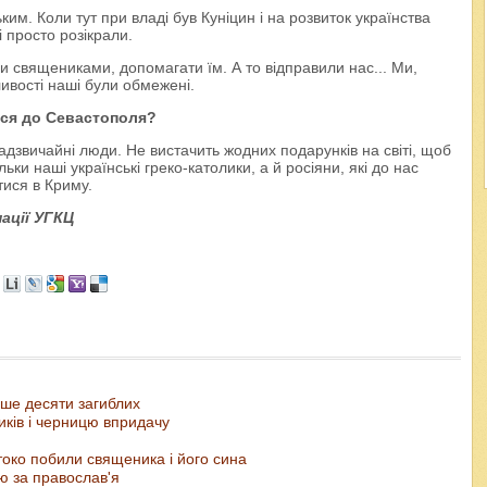
им. Коли тут при владі був Куніцин і на розвиток українства
і просто розікрали.
 священиками, допомагати їм. А то відправили нас... Ми,
ливості наші були обмежені.
ися до Севастополя?
надзвичайні люди. Не вистачить жодних подарунків на світі, щоб
ьки наші українські греко-католики, а й росіяни, які до нас
тися в Криму.
ації УГКЦ
льше десяти загиблих
иків і черницю впридачу
токо побили священика і його сина
ю за православ'я