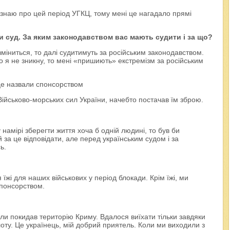
о знаю про цей період УГКЦ, тому мені це нагадало прямі
и суд. За яким законодавством вас мають судити і за що?
зміниться, то далі судитимуть за російським законодавством.
 я не зникну, то мені «пришиють» екстремізм за російським
І це назвали спонсорством
ійськово-морських сил України, начебто постачав їм зброю.
 намірі зберегти життя хоча б одній людині, то був би
за це відповідати, але перед українським судом і за
ь.
 їжі для наших військових у період блокади. Крім їжі, ми
спонсорством.
ли покидав територію Криму. Вдалося виїхати тільки завдяки
у. Це українець, мій добрий приятель. Коли ми виходили з