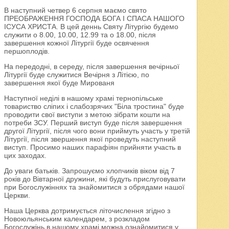
В наступний четвер 6 серпня маємо свято
ПРЕОБРАЖЕННЯ ГОСПОДА БОГА І СПАСА НАШОГО
ІСУСА ХРИСТА. В цей деннь Святу Літургію будемо
служити о 8.00, 10.00, 12.99 та о 18.00, після
завершення кожної Літургії буде освячення
першоплодів.
На передодні, в середу, після завершення вечірньої
Літургії буде служитися Вечірня з Літією, по
завершення якої буде Мированя
Наступної неділі в нашому храмі тернопільське
товариство сліпих і слабозрячих "Біла тростина" буде
проводити свої виступи з метою зібрати кошти на
потреби ЗСУ. Перший виступ буде після завершення
другої Літургії, після чого вони приймуть участь у третій
Літургії, після звершення якої проведуть наступний
виступ. Просимо наших парафіян прийняти участь в
цих заходах.
До уваги батьків. Запрошуємо хлопчиків віком від 7
років до Вівтарної дружини, які будуть прислуговувати
при Богослужіннях та знайомитися з обрядами нашої
Церкви.
Наша Церква дотримується літочислення згідно з
Новоюльянським календарем, з розкладом
Богослужінь в нашому храмі можна ознайомитися у