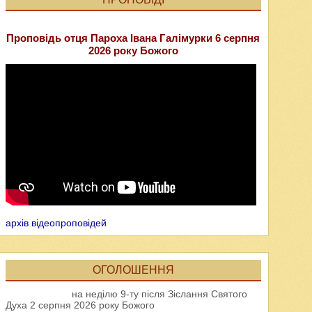
Проповідь отця Пароха Івана Галімурки 6 серпня
2026 року Божого
архів відеопроповідей
ОГОЛОШЕННЯ
на неділю 9-ту після Зіслання Святого
Духа 2 серпня 2026 року Божого