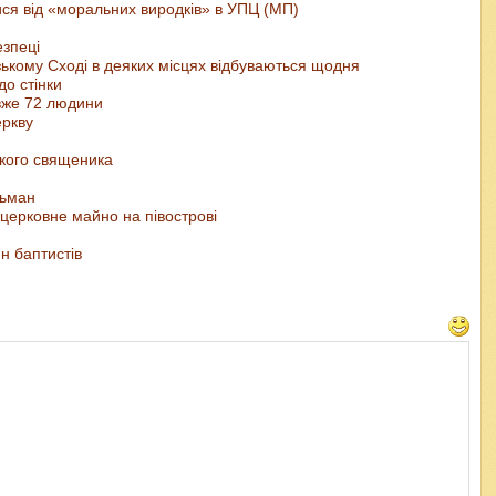
ся від «моральних виродків» в УПЦ (МП)
езпеці
лизькому Сході в деяких місцях відбуваються щодня
до стінки
 вже 72 людини
еркву
ького священика
льман
 церковне майно на півострові
н баптистів