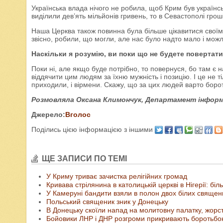
Українська влада нічого не робила, щоб Крим був українськ
виділили дев’ять мільйонів гривень, то в Севастополі грош
Наша Церква також повинна була більше цікавитися своїми
звісно, робили, що могли, але нас було надто мало і мож
Наскільки я розумію, ви поки що не будете повертат
Поки ні, але якщо буде потрібно, то повернуся, бо там є 
віддячити цим людям за їхню мужність і позицію. І це не тіл
приходили, і вірмени. Скажу, що за цих людей варто боро
Розмовляла Оксана Климончук, Департамент інформ
Джерело:
Вголос
Поділись цією інформацією з іншими
ЩЕ ЗАПИСИ ПО ТЕМІ
У Криму триває зачистка релігійних громад
Кривава стрілянина в католицькій церкві в Нігерії: бі
У Камеруні бандити взяли в полон двох білих священ
Польський священик зник у Донецьку
В Донецьку скоїли напад на молитовну палатку, жорс
Бойовики ЛНР і ДНР розгроми прикривають боротьбо