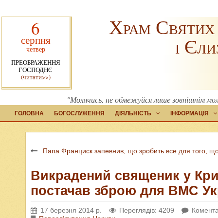
Храм Святих
6
серпня
і Єли
четвер
ПРЕОБРАЖЕННЯ
ГОСПОДНЄ
(читати>>)
"Молячись, не обмежуйся лише зовнішнім мол
ГОЛОВНА
БОГОСЛУЖЕННЯ
ДІЯЛЬНІСТЬ
ІНФОРМАЦІЯ
Папа Франциск запевнив, що зробить все для того, що
Викрадений священик у Кри
постачав зброю для ВМС Ук
17 березня 2014 р.
Переглядів: 4209
Комента