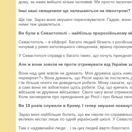
дому, за нами вийшло кілька чоловіків. Ми просто заскоч
Інші наші священики ще залишаються на півострові?
Ще так. Зараз вони змушені переховуватися. Гадаю, вони
ними теж цікавляться.
Ви були в Севастополі – найбільш проросійському мі
Севастополь – в ейфорії. Багато людей бігають з російськ
ночував у римо-католицького священика, вранці прокинувся
У Севастополі справді є багато таких, що хочуть приєднат
Але ж вони зовсім не проти отримувати від України за
Вони над цим зовсім не думають. Моя дружина щось намаг
перекроет?» Вони думають, що Росія зараз їм постелить до
і їм більше нічого не доведеться робити. Можу сказати, щ
а самі вони не зобов’язані щось робити. Оці, що кричать з
військові чи дружини військових. Свого часу вони отримали
Коли заговорили про приєднання до Росії і про більші пенсі
Ви 10 років служили в Криму. І тепер змушені покину
Зараз мені найбільше болить, що ми ніколи по-справжньо
великих містах лише по одній українській школі. У Севасто
Там є надзвичайні люди... і за цих людей варто боротися