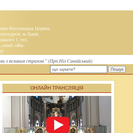
реко-Католицька Церква.
хиєпархія, м.Львів,
ького 1, тел.
, email:
olha-
et
ви з великим страхом." (Прп.Ніл Синайський)
Пошук
ОНЛАЙН ТРАНСЛЯЦІЯ