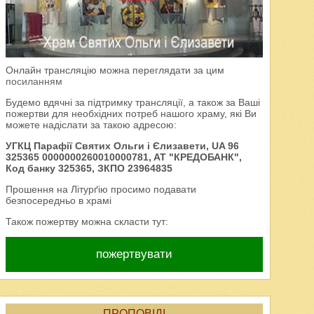
Онлайн трансляцію можна переглядати за цим
посиланням
Будемо вдячні за підтримку трансляції, а також за Ваші
пожертви для необхідних потреб нашого храму, які Ви
можете надіслати за такою адресою:
УГКЦ Парафії Святих Ольги і Єлизавети, UA 96
325365 0000000260010000781, AT "КРЕДОБАНК",
Код банку 325365, ЗКПО 23964835
Прошення на Літурґію просимо подавати
безпосередньо в храмі
Також пожертву можна скласти тут:
пожертвувати
ПРОПОВІДІ