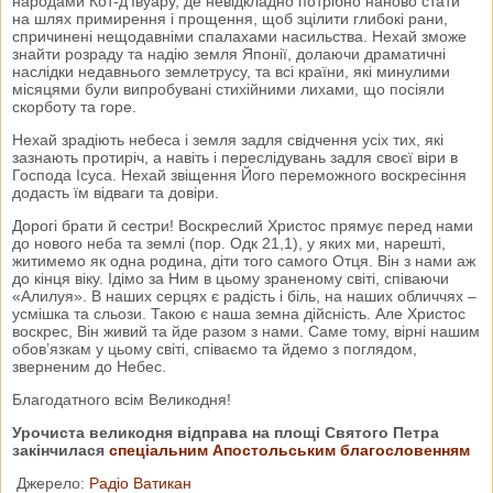
народами Кот-д’Івуару, де невідкладно потрібно наново стати
на шлях примирення і прощення, щоб зцілити глибокі рани,
спричинені нещодавніми спалахами насильства. Нехай зможе
знайти розраду та надію земля Японії, долаючи драматичні
наслідки недавнього землетрусу, та всі країни, які минулими
місяцями були випробувані стихійними лихами, що посіяли
скорботу та горе.
Нехай зрадіють небеса і земля задля свідчення усіх тих, які
зазнають протиріч, а навіть і переслідувань задля своєї віри в
Господа Ісуса. Нехай звіщення Його переможного воскресіння
додасть їм відваги та довіри.
Дорогі брати й сестри! Воскреслий Христос прямує перед нами
до нового неба та землі (пор. Одк 21,1), у яких ми, нарешті,
житимемо як одна родина, діти того самого Отця. Він з нами аж
до кінця віку. Ідімо за Ним в цьому зраненому світі, співаючи
«Алилуя». В наших серцях є радість і біль, на наших обличчях –
усмішка та сльози. Такою є наша земна дійсність. Але Христос
воскрес, Він живий та йде разом з нами. Саме тому, вірні нашим
обов’язкам у цьому світі, співаємо та йдемо з поглядом,
зверненим до Небес.
Благодатного всім Великодня!
Урочиста великодня відправа на площі Святого Петра
закінчилася
спеціальним Апостольським благословенням
Джерело:
Радіо Ватикан