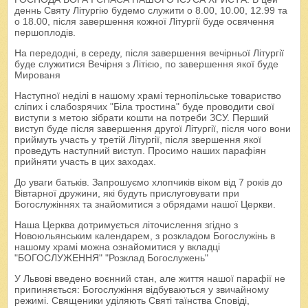
деннь Святу Літургію будемо служити о 8.00, 10.00, 12.99 та
о 18.00, після завершення кожної Літургії буде освячення
першоплодів.
На передодні, в середу, після завершення вечірньої Літургії
буде служитися Вечірня з Літією, по завершення якої буде
Мированя
Наступної неділі в нашому храмі тернопільське товариство
сліпих і слабозрячих "Біла тростина" буде проводити свої
виступи з метою зібрати кошти на потреби ЗСУ. Перший
виступ буде після завершення другої Літургії, після чого вони
приймуть участь у третій Літургії, після звершення якої
проведуть наступний виступ. Просимо наших парафіян
прийняти участь в цих заходах.
До уваги батьків. Запрошуємо хлопчиків віком від 7 років до
Вівтарної дружини, які будуть прислуговувати при
Богослужіннях та знайомитися з обрядами нашої Церкви.
Наша Церква дотримується літочислення згідно з
Новоюльянським календарем, з розкладом Богослужінь в
нашому храмі можна ознайомитися у вкладці
"БОГОСЛУЖЕННЯ" "Розклад Богослужень"
У Львові введено воєнний стан, але життя нашої парафії не
припиняється: Богослужіння відбуваються у звичайному
режимі. Священики уділяють Святі таїнства Сповіді,