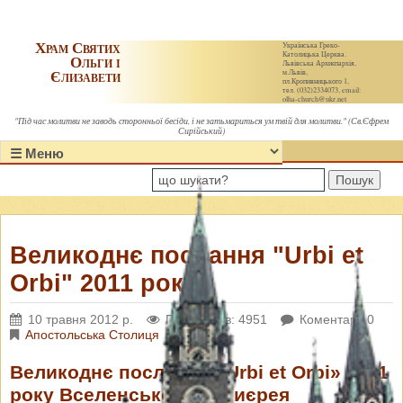
Храм Святих
Українська Греко-
Католицька Церква.
Ольги і
Львівська Архиєпархія,
Єлизавети
м.Львів,
пл.Кропивницького 1,
тел. (032)2334073, email:
olha-church@ukr.net
"Під час молитви не заводь сторонньої бесіди, і не затьмариться ум твій для молитви." (Св.Єфрем
Сирійський)
Пошук
Великоднє послання "Urbi et
Orbi" 2011 року
10 травня 2012 р.
Переглядів: 4951
Коментарі: 0
Апостольська Столиця
Великоднє послання «Urbi et Orbi» 2011
року Вселенського Архиєрея