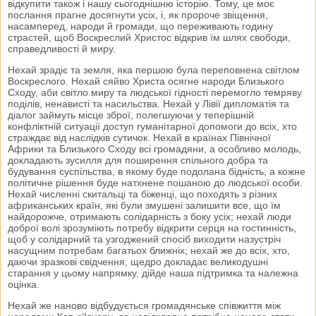
відкупити також і нашу сьогоднішню історію. Тому, це моє
послання прагне досягнути усіх, і, як пророче звіщення,
насамперед, народи й громади, що переживають годину
страстей, щоб Воскреслий Христос відкрив їм шлях свободи,
справедливості й миру.
Нехай зрадіє та земля, яка першою була переповнена світлом
Воскреслого. Нехай сяйво Христа осягне народи Близького
Сходу, аби світло миру та людської гідності перемогло темряву
поділів, ненависті та насильства. Нехай у Лівії дипломатія та
діалог займуть місце зброї, полегшуючи у теперішній
конфліктній ситуації доступ гуманітарної допомоги до всіх, хто
страждає від наслідків сутичок. Нехай в країнах Північної
Африки та Близького Сходу всі громадяни, а особливо молодь,
докладають зусилля для поширення спільного добра та
будування суспільства, в якому буде подолана бідність, а кожне
політичне рішення буде натхнене пошаною до людської особи.
Нехай численні скитальці та біженці, що походять з різних
африканських країн, які були змушені залишити все, що їм
найдорожче, отримають солідарність з боку усіх; нехай люди
доброї волі зрозуміють потребу відкрити серця на гостинність,
щоб у солідарний та узгоджений спосіб виходити назустріч
насущним потребам багатьох ближніх; нехай же до всіх, хто,
даючи зразкові свідчення, щедро докладає великодушні
старання у цьому напрямку, дійде наша підтримка та належна
оцінка.
Нехай же наново відбудується громадянське співжиття між