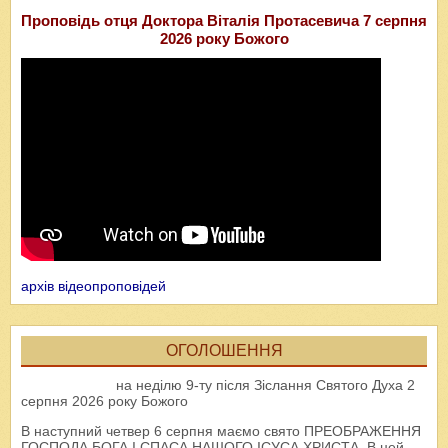
Проповідь отця Доктора Віталія Протасевича 7 серпня
2026 року Божого
архів відеопроповідей
ОГОЛОШЕННЯ
на неділю 9-ту після Зіслання Святого Духа 2
серпня 2026 року Божого
В наступний четвер 6 серпня маємо свято ПРЕОБРАЖЕННЯ
ГОСПОДА БОГА І СПАСА НАШОГО ІСУСА ХРИСТА. В цей