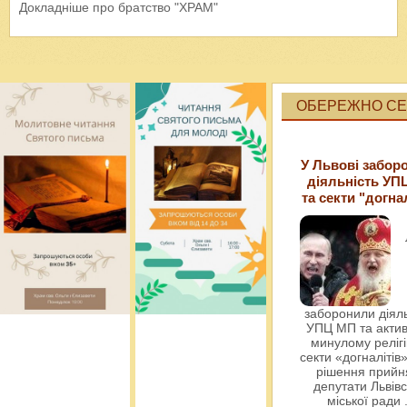
Докладніше про братство "ХРАМ"
ОБЕРЕЖНО СЕК
У Львові забор
діяльність УП
та секти "догна
заборонили діяль
УПЦ МП та актив
минулому релігі
секти «догналітів»
рішення прийн
депутати Львівс
міської ради