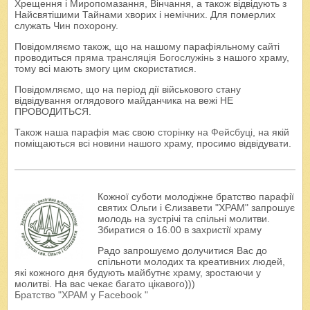
Хрещення і Миропомазання, Вінчання, а також відвідують з
Найсвятішими Тайнами хворих і немічних. Для померлих
служать Чин похорону.
Повідомляємо також, що на нашому парафіяльному сайті
проводиться
пряма трансляція Богослужінь
з нашого храму,
тому всі мають змогу цим скористатися.
Повідомляємо, що на період дії військового стану
відвідування оглядового майданчика на вежі НЕ
ПРОВОДИТЬСЯ.
Також наша парафія має свою
сторінку на Фейсбуці
, на якій
поміщаються всі новини нашого храму, просимо відвідувати.
Кожної суботи молодіжне братство парафії
святих Ольги і Єлизавети "ХРАМ" запрошує
молодь на зустрічі та спільні молитви.
Збиратися о 16.00 в захристії храму
Радо запрошуємо долучитися Вас до
спільноти молодих та креативних людей,
які кожного дня будують майбутнє храму, зростаючи у
молитві. На вас чекає багато цікавого)))
Братство "ХРАМ у Facebook "