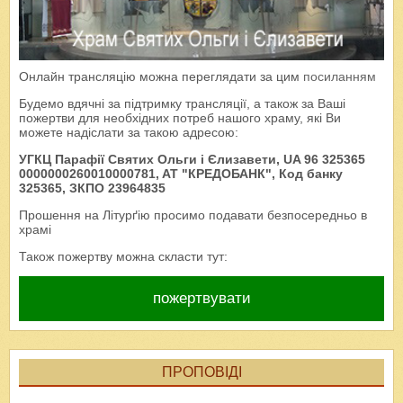
Онлайн трансляцію можна переглядати за цим
посиланням
Будемо вдячні за підтримку трансляції, а також за Ваші
пожертви для необхідних потреб нашого храму, які Ви
можете надіслати за такою адресою:
УГКЦ Парафії Святих Ольги і Єлизавети, UA 96 325365
0000000260010000781, AT "КРЕДОБАНК", Код банку
325365, ЗКПО 23964835
Прошення на Літурґію просимо подавати безпосередньо в
храмі
Також пожертву можна скласти тут:
пожертвувати
ПРОПОВІДІ