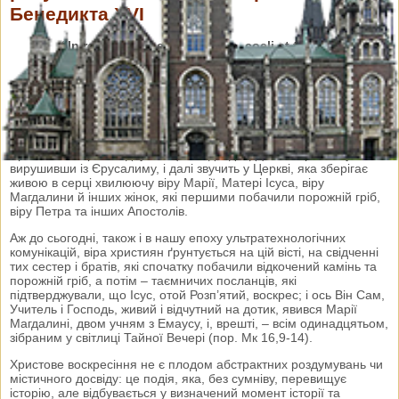
Бенедикта XVI
“In resurrectione tua, Christe, coeli et terra laetentur –
У Твоєму Воскресінні, Христе, радіють небо і земля”
(Літургія Годин).
Дорогі брати й сестри, що в Римі та в усьому світі!
Ранок Пасхи наново приніс нам давню і завжди нову вість:
Христос Воскрес! Відлуння цієї події, двадцять сторіч тому
вирушивши із Єрусалиму, і далі звучить у Церкві, яка зберігає
живою в серці хвилюючу віру Марії, Матері Ісуса, віру
Магдалини й інших жінок, які першими побачили порожній гріб,
віру Петра та інших Апостолів.
Аж до сьогодні, також і в нашу епоху ультратехнологічних
комунікацій, віра християн ґрунтується на цій вісті, на свідченні
тих сестер і братів, які спочатку побачили відкочений камінь та
порожній гріб, а потім – таємничих посланців, які
підтверджували, що Ісус, отой Розп’ятий, воскрес; і ось Він Сам,
Учитель і Господь, живий і відчутний на дотик, явився Марії
Магдалині, двом учням з Емаусу, і, врешті, – всім одинадцятьом,
зібраним у світлиці Тайної Вечері (пор. Мк 16,9-14).
Христове воскресіння не є плодом абстрактних роздумувань чи
містичного досвіду: це подія, яка, без сумніву, перевищує
історію, але відбувається у визначений момент історії та