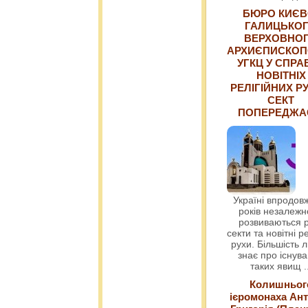
БЮРО КИЄВ
ГАЛИЦЬКО
ВЕРХОВНО
АРХИЄПИСКОП
УГКЦ У СПРА
НОВІТНІХ
РЕЛІГІЙНИХ РУ
СЕКТ
ПОПЕРЕДЖ
Україні впродовж
років незалежн
розвиваються р
секти та новітні ре
рухи. Більшість 
знає про існув
таких явищ
.
Колишньог
ієромонаха Ант