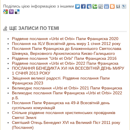
Поділись цією інформацією з іншими
ЩЕ ЗАПИСИ ПО ТЕМІ
Різдвяне послання «Urbi et Orbi» Папи Франциска 2020
Послання на XLV Всесвітній день миру 1 січня 2012 року
Послання Папи Франциска до Блаженнішого Святослава
Шевчука, Верховного Архиєпископа Києво-Галицького
Різдвяне послання "Urbi et Orbi" Папи Франциска 2016
Різдвяне послання «Urbi et Orbi» 2022 Папи Франциска
ПОСЛАННЯ БЕНЕДИКТА XVI НА ВСЕСВІТНІЙ ДЕНЬ МИРУ
1 СІЧНЯ 2013 РОКУ
Звіщення великої радості. Різдвяне послання Папи
Франциска 2023
Великоднє послання «Urbi et Orbi» 2021 Папи Франциска
Великоднє послання Папи Франциска «Urbi et Orbi» 2022
р.Б.
Послання Папи Франциска на 49-й Всесвітній день
суспільних комунікацій
Спільне різдвяне послання християнських провідників
Святої Землі
Святіший Отець Бенедикт ХVІ на Великий Піст 2011 року
(Послання)