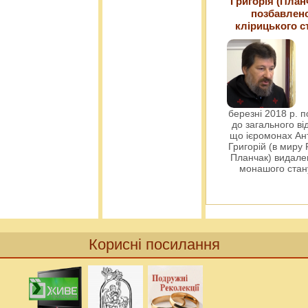
Григорія (План
позбавлен
клірицького с
березні 2018 р. 
до загального ві
що ієромонах Ант
Григорій (в миру
Планчак) видален
монашого ста
Корисні посилання