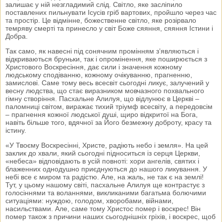
залишає у ній незгладимий слід. Світло, яке засліпило
поставлених пильнувати Ісусів гріб вартових, пройшло через час
та простір. Це відмінне, божественне світло, яке розірвало
темряву смерті та принесло у світ Боже сяяння, сяяння Істини і
Добра.
Так само, як навесні під сонячним промінням з’являються і
відкриваються бруньки, так і опромінення, яке поширюється з
Христового Воскресіння, дає сили і значення кожному
людському сподіванню, кожному очікуванню, прагненню,
замислові. Саме тому весь всесвіт сьогодні ликує, залучений у
весну людства, що стає виразником мовчазного похвального
гімну створіння. Пасхальне Алилуя, що відлунює в Церкві –
паломниці світом, виражає тихий тріумф всесвіту, а передовсім
– прагнення кожної людської душі, щиро відкритої на Бога,
навіть більше того, вдячної за Його безмежну доброту, красу та
істину.
«У Твоєму Воскресінні, Христе, радіють небо і земля». На цей
заклик до хвали, який сьогодні підноситься із серця Церкви,
«небеса» відповідають в усій повноті: хори ангелів, святих і
блаженних однодушно приєднуються до нашого ликування. У
небі все є миром та радістю. Але, на жаль, не так є на землі!
Тут, у цьому нашому світі, пасхальне Алилуя ще контрастує з
голосіннями та воланнями, викликаними багатьма болючими
ситуаціями: нуждою, голодом, хворобами, війнами,
насильствами. Але, саме тому Христос помер і воскрес! Він
помер також з причини наших сьогоднішніх гріхів, і воскрес, щоб