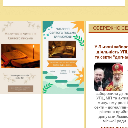
ОБЕРЕЖНО СЕК
У Львові забор
діяльність УП
та секти "догна
заборонили діяль
УПЦ МП та актив
минулому релігі
секти «догналітів»
рішення прийн
депутати Львівс
міської ради