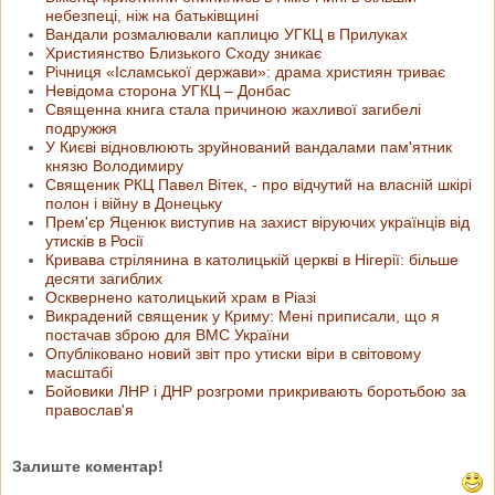
небезпеці, ніж на батьківщині
Вандали розмалювали каплицю УГКЦ в Прилуках
Християнство Близького Сходу зникає
Річниця «Ісламської держави»: драма християн триває
Невідома сторона УГКЦ – Донбас
Священна книга стала причиною жахливої загибелі
подружжя
У Києві відновлюють зруйнований вандалами пам'ятник
князю Володимиру
Священик РКЦ Павел Вітек, - про відчутий на власній шкірі
полон і війну в Донецьку
Прем'єр Яценюк виступив на захист віруючих українців від
утисків в Росії
Кривава стрілянина в католицькій церкві в Нігерії: більше
десяти загиблих
Осквернено католицький храм в Ріазі
Викрадений священик у Криму: Мені приписали, що я
постачав зброю для ВМС України
Опубліковано новий звіт про утиски віри в світовому
масштабі
Бойовики ЛНР і ДНР розгроми прикривають боротьбою за
православ'я
Залиште коментар!