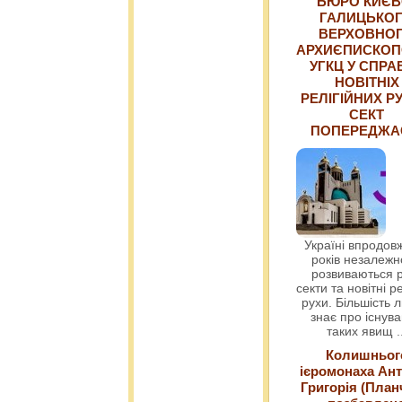
БЮРО КИЄВ
ГАЛИЦЬКО
ВЕРХОВНО
АРХИЄПИСКОП
УГКЦ У СПРА
НОВІТНІХ
РЕЛІГІЙНИХ РУ
СЕКТ
ПОПЕРЕДЖ
Україні впродовж
років незалежн
розвиваються р
секти та новітні ре
рухи. Більшість 
знає про існув
таких явищ
.
Колишньог
ієромонаха Ант
Григорія (План