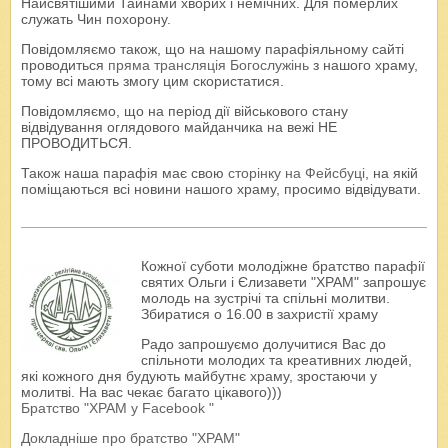
Найсвятішими Тайнами хворих і немічних. Для померлих
служать Чин похорону.
Повідомляємо також, що на нашому парафіяльному сайті
проводиться
пряма трансляція Богослужінь
з нашого храму,
тому всі мають змогу цим скористатися.
Повідомляємо, що на період дії військового стану
відвідування оглядового майданчика на вежі НЕ
ПРОВОДИТЬСЯ.
Також наша парафія має свою
сторінку на Фейсбуці
, на якій
поміщаються всі новини нашого храму, просимо відвідувати.
Кожної суботи молодіжне братство парафії
святих Ольги і Єлизавети "ХРАМ" запрошує
молодь на зустрічі та спільні молитви.
Збиратися о 16.00 в захристії храму
Радо запрошуємо долучитися Вас до
спільноти молодих та креативних людей,
які кожного дня будують майбутнє храму, зростаючи у
молитві. На вас чекає багато цікавого)))
Братство "ХРАМ у Facebook "
Докладніше про братство "ХРАМ"