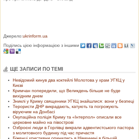
Джерело:
ukrinform.ua
Поділись цією інформацією з іншими
ЩЕ ЗАПИСИ ПО ТЕМІ
Невідомий кинув два коктейлі Молотова у храм УГКЦ у
Києві
Кримчан попередили, що Великдень більше не буде
вихідним днем
Зниклі у Криму священики УГКЦ знайшлися: вони у безпеці
Терористи ДНР викрадають, катують та погрожують
віруючим на Донбасі
Окупаційна поліція Криму та «Інтерпол» описали все
церковне майно на півострові
Озброєні люди в Горлівці викрали адвентистського пастора
з молитовного будинку під час причастя
Біженці християни опинились в Німеччині в більшій