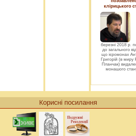
позбавлен
клірицького с
березні 2018 р. 
до загального ві
що ієромонах Ант
Григорій (в миру
Планчак) видален
монашого ста
Корисні посилання