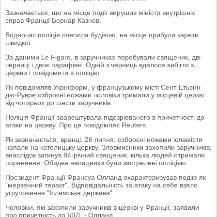
Зазначається, що на місце події вирушив міністр внутрішніх
справ Франції Бернар Казнев.
Водночас поліція очепила будівлю, на місце прибули карети
швидкої.
За даними Le Figaro, в заручниках перебували священик, дві
черниці і двоє парафіян. Одній з черниць вдалося вибігти з
церкви і повідомити в поліцію.
Як повідомляв Укрінформ, у французькому місті Сент-Етьєнн-
дю-Рувре озброєні ножами чоловіки тримали у місцевій церкві
від чотирьох до шести заручників.
Поліція Франції заарештувала підозрюваного в причетності до
атаки на церкву. Про це повідомляє Reuters.
Як зазначається, вранці, 26 липня, озброєні ножами ісламісти
напали на католицьку церкву. Зловмисники захопили заручників,
внаслідок загинув 84-річний священик, кілька людей отримали
поранення. Обидва нападники були застрелені поліцією.
Президент Франції Франсуа Олланд охарактеризував подію як
"мерзенний теракт". Відповідальність за атаку на себе взяло
угруповання "Ісламська держава".
Чоловіки, які захопили заручників в церкві у Франції, заявили
про причетність до ІДІЛ, - Олланд