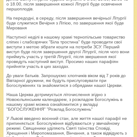
о 18.00, після завершення кожної Літургії буде освячення
першоплодів.
На передодні, в середу, після завершення вечірньої Літургії
буде служитися Вечірня з Літією, по завершення якої буде
Мированя
Наступної неділі в нашому храмі тернопільське товариство
сліпих і слабозрячих "Біла тростина" буде проводити свої
виступи з метою зібрати кошти на потреби ЗСУ. Перший
виступ буде після завершення другої Літургії, після чого вони
приймуть участь у третій Літургії, після звершення якої
проведуть наступний виступ. Просимо наших парафіян
прийняти участь в цих заходах.
До уваги батьків. Запрошуємо хлопчиків віком від 7 років до
Вівтарної дружини, які будуть прислуговувати при
Богослужіннях та знайомитися з обрядами нашої Церкви.
Наша Церква дотримується літочислення згідно з
Новоюльянським календарем, з розкладом Богослужінь в
нашому храмі можна ознайомитися у вкладці
"БОГОСЛУЖЕННЯ" "Розклад Богослужень"
У Львові введено воєнний стан, але життя нашої парафії не
припиняється: Богослужіння відбуваються у звичайному
режимі. Священики уділяють Святі таїнства Сповіді,
Хрещення і Миропомазання, Вінчання, а також відвідують з