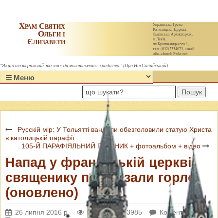
Храм Святих
Українська Греко-
Католицька Церква.
Ольги і
Львівська Архиєпархія,
Єлизавети
м.Львів,
пл.Кропивницького 1,
тел. (032)2334073, email:
olha-church@ukr.net
"Якщо ти терплячий, то завжди молитимешся з радістю." (Прп.Ніл Синайський)
Пошук
Русскій мір: У Тольятті вандали обезголовили статую Христа
в католицькій парафії
105-Й ПАРАФІЯЛЬНИЙ ПРАЗНИК + фотоальбом + відео
Напад у французькій церкві:
священику перерізали горло
(оновлено)
26 липня 2016 р.
Переглядів: 3985
Коментарі: 0