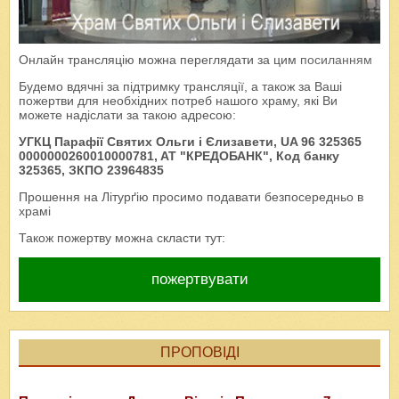
Онлайн трансляцію можна переглядати за цим
посиланням
Будемо вдячні за підтримку трансляції, а також за Ваші
пожертви для необхідних потреб нашого храму, які Ви
можете надіслати за такою адресою:
УГКЦ Парафії Святих Ольги і Єлизавети, UA 96 325365
0000000260010000781, AT "КРЕДОБАНК", Код банку
325365, ЗКПО 23964835
Прошення на Літурґію просимо подавати безпосередньо в
храмі
Також пожертву можна скласти тут:
пожертвувати
ПРОПОВІДІ