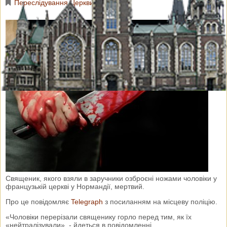
Переслідування Церкви
Священик, якого взяли в заручники озброєні ножами чоловіки у
французькій церкві у Нормандії, мертвий.
Про це повідомляє
Telegraph
з посиланням на місцеву поліцію.
«Чоловіки перерізали священику горло перед тим, як їх
«нейтралізували», - йдеться в повідомленні.