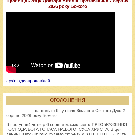
Проповідь отця Доктора Віталія Протасевича 7 серпня
2026 року Божого
архів відеопроповідей
ОГОЛОШЕННЯ
на неділю 9-ту після Зіслання Святого Духа 2
серпня 2026 року Божого
В наступний четвер 6 серпня маємо свято ПРЕОБРАЖЕННЯ
ГОСПОДА БОГА І СПАСА НАШОГО ІСУСА ХРИСТА. В цей
деннь Святу Літургію будемо служити о 8.00, 10.00, 12.99 та