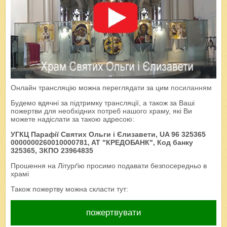
Онлайн трансляцію можна переглядати за цим
посиланням
Будемо вдячні за підтримку трансляції, а також за Ваші
пожертви для необхідних потреб нашого храму, які Ви
можете надіслати за такою адресою:
УГКЦ Парафії Святих Ольги і Єлизавети, UA 96 325365
0000000260010000781, AT "КРЕДОБАНК", Код банку
325365, ЗКПО 23964835
Прошення на Літурґію просимо подавати безпосередньо в
храмі
Також пожертву можна скласти тут:
пожертвувати