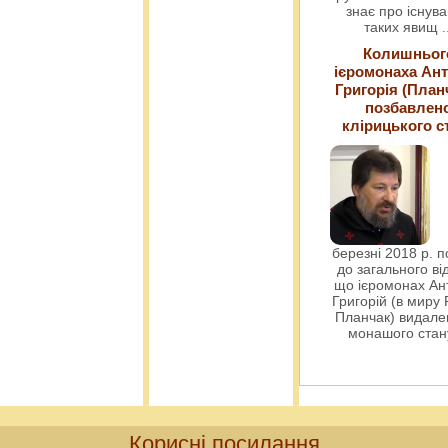
знає про існув
таких явищ
.
Колишньог
ієромонаха Ант
Григорія (План
позбавлен
клірицького с
березні 2018 р. 
до загального ві
що ієромонах Ант
Григорій (в миру
Планчак) видален
монашого ста
Корисні посилання