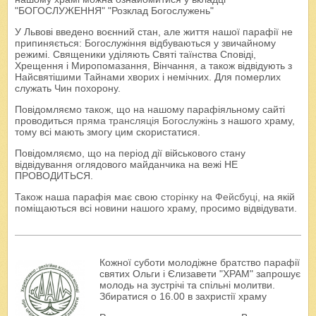
"БОГОСЛУЖЕННЯ" "Розклад Богослужень"
У Львові введено воєнний стан, але життя нашої парафії не
припиняється: Богослужіння відбуваються у звичайному
режимі. Священики уділяють Святі таїнства Сповіді,
Хрещення і Миропомазання, Вінчання, а також відвідують з
Найсвятішими Тайнами хворих і немічних. Для померлих
служать Чин похорону.
Повідомляємо також, що на нашому парафіяльному сайті
проводиться
пряма трансляція Богослужінь
з нашого храму,
тому всі мають змогу цим скористатися.
Повідомляємо, що на період дії військового стану
відвідування оглядового майданчика на вежі НЕ
ПРОВОДИТЬСЯ.
Також наша парафія має свою
сторінку на Фейсбуці
, на якій
поміщаються всі новини нашого храму, просимо відвідувати.
Кожної суботи молодіжне братство парафії
святих Ольги і Єлизавети "ХРАМ" запрошує
молодь на зустрічі та спільні молитви.
Збиратися о 16.00 в захристії храму