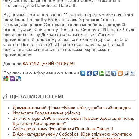
лику святих. За рішенням польського Сейму, 16 жовтня в
Польщі є Днем Папи Івана Павла II.
Відзначимо також, що вранці 11 жотвня перед могилою святого
папи Івана Павла ІІ у Ватикані глава Української греко-
католицької церкви Святослав очолив молебень з нагоди 30
річниці зустрічі Єпископату Польщі та Синоду УГКЦ, на якій було
підписано спільну Декларацію польського-українського
примирення. У головному храмі Католицької церкви – соборі
Святого Петра, глава УГКЦ проголосив папу Івана Павла ІІ
покровителем «святої справи польсько-українського
примирення».
Джерело:
КАТОЛИЦЬКИЙ ОГЛЯДАЧ
Поділись цією інформацією з іншими
ЩЕ ЗАПИСИ ПО ТЕМІ
Документальний фільм «Вітаю тебе, український народе»
Йосафата Гордашевська (фільм)
27 листопада 1096 р. розпочався Перший Хрестовий похід.
Що стало його причиною?
Сорок років тому був обраний Папа Іван Павло ІІ
В Архикатедральному Соборі св. Юра спільною молитвою