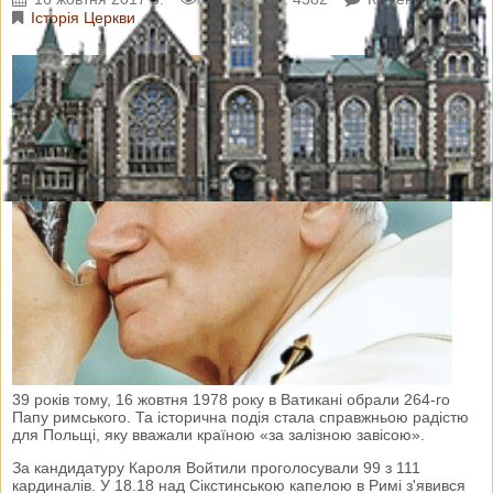
Історія Церкви
39 років тому, 16 жовтня 1978 року в Ватикані обрали 264-го
Папу римського. Та історична подія стала справжньою радістю
для Польщі, яку вважали країною «за залізною завісою».
За кандидатуру Кароля Войтили проголосували 99 з 111
кардиналів. У 18.18 над Сікстинською капелою в Римі з'явився