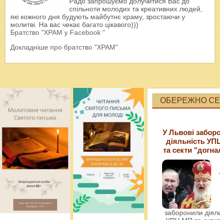
Радо запрошуємо долучитися Вас до
спільноти молодих та креативних людей,
які кожного дня будують майбутнє храму, зростаючи у
молитві. На вас чекає багато цікавого)))
Братство "ХРАМ у Facebook "
Докладніше про братство "ХРАМ"
ОБЕРЕЖНО СЕК
У Львові забор
діяльність УП
та секти "догна
заборонили діяль