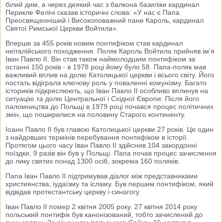
білий дим, а через деякий час з балкона базиліки кардинал
Перикле Фелічі сказав історичні слова: «У нас є Папа.
Преосвященніший і Високоповажний пане Кароль, кардинал
Святої Римської Церкви Войтила».
Вперше за 455 років новим понтифіком став кардинал
неіталійського походження. Поляк Кароль Войтила прийняв ім'я
Іван Павло II. Він став також наймолодшим понтифіком за
останні 150 років - в 1978 році йому було 58. Папа-поляк мав
важливий вплив на долю Католицької церкви і всього світу. Його
постать відіграла ключову роль у поваленні комунізму. Багато
істориків підкреслюють, що Іван Павло II особливо вплинув на
ситуацію та долю Центральної і Східної Європи. Після його
паломництва до Польщі в 1979 році почався процес політичних
змін, що поширилися на половину Старого континенту.
Іоанн Павло II був главою Католицької церкви 27 років. Це один
з найдовших термінів перебування понтифіком в історії.
Протягом цього часу Іван Павло II здійснив 104 закордонні
поїздки, 9 разів він був у Польщі. Папа почав процес зачислення
до лику святих понад 1300 осіб, зокрема 160 поляків.
Папа Іван Павло II підтримував діалог між представниками
християнства, іудаїзму та ісламу. Був першим понтифіком, який
відвідав протестантську церкву і синагогу.
Іван Павло II помер 2 квітня 2005 року. 27 квітня 2014 року
польський понтифік був канонізований, тобто зачислений до