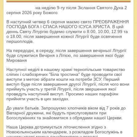
на неділю 9-ту після Зіслання Святого Духа 2
серпня 2026 року Божого
В наступний четвер 6 серпня маємо свято ПРЕОБРАЖЕННЯ
ГОСПОДА БОГА І СПАСА НАШОГО ІСУСА ХРИСТА. В цей
деннь Святу Літургію будемо служити о 8.00, 10.00, 12.99 та
о 18.00, після завершення кожної Літургії буде освячення
першоплодів.
На передодні, в середу, після завершення вечірньої Літургії
буде служитися Вечірня з Літією, по завершення якої буде
Мированя
Наступної неділі в нашому храмі тернопільське товариство
сліпих і слабозрячих "Біла тростина" буде проводити свої
виступи з метою зібрати кошти на потреби ЗСУ. Перший
виступ буде після завершення другої Літургії, після чого вони
приймуть участь у третій Літургії, після звершення якої
проведуть наступний виступ. Просимо наших парафіян
прийняти участь в цих заходах.
До уваги батьків. Запрошуємо хлопчиків віком від 7 років до
Вівтарної дружини, які будуть прислуговувати при
Богослужіннях та знайомитися з обрядами нашої Церкви.
Наша Церква дотримується літочислення згідно з
Новоюльянським календарем, з розкладом Богослужінь в
нашому храмі можна ознайомитися у вкладці