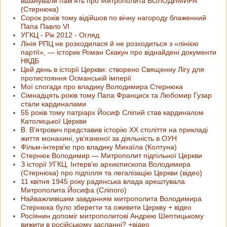
вшанували пам’ять про Митрополита ВОЛОДИМИРА
(Стернюка)
Сорок років тому відійшов по вічну нагороду блаженний
Папа Павло VI
УГКЦ - Рік 2012 - Огляд
Лінія РПЦ не розходилася й не розходиться з «лінією
партії», — історик Роман Скакун про віднайдені документи
НКДБ
Цей день в історії Церкви: створено Священну Лігу для
протистояння Османській імперії
Мої спогади про владику Володимира Стернюка
Сімнадцять років тому Папа Франциск та Любомир Гузар
стали кардиналами
55 років тому патріарх Йосиф Сліпий став кардиналом
Католицької Церкви
В. В’ятрович представив історію ХХ століття на прикладі
життя монахині, ув’язненої за діяльність в ОУН
Фільм-інтерв'ю про владику Михаїла (Колтуна)
Стернюк Володимир — Митрополит підпільної Церкви
З історії УГКЦ. Інтерв’ю архиєпископа Володимира
(Стернюка) про підпілля та легалізацію Церкви (відео)
11 квітня 1945 року радянська влада арештувала
Митрополита Йосифа (Сліпого)
Найважливішим завданням митрополита Володимира
Стернюка було зберегти та оживити Церкву + відео
Росіянин допоміг митрополитові Андрею Шептицькому
вижити в російському засланні? +відео