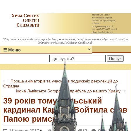
Храм Святих
Українська Греко-
Католицька Церква.
Ольги і
Львівська Архиєпархія,
Єлизавети
м.Львів,
пл.Кропивницького 1,
тел. (032)2334073, email:
olha-church@ukr.net
"Ніщо не може так наблизити серце до Бога, як милостиня, і ніщо не спричинює в душі такої тиші, як
добровільна вбогість." (Св.Ісаак Сирійський)
Пошук
Проща аніматорів та учасників подружніх реколекцій до
Страдча
Ікона Львівської Богородиці прибула до нашого Храму
39 років тому польський
кардинал Кароль Войтила став
Папою римським
16 жовтня 2017 р.
Переглядів: 4582
Коментарі: 0