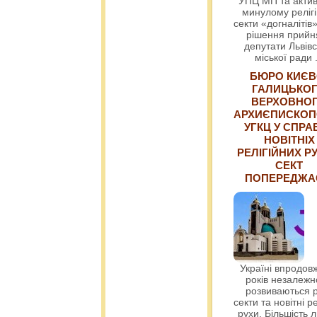
УПЦ МП та актив
минулому релігі
секти «догналітів»
рішення прийн
депутати Львівс
міської ради
БЮРО КИЄВ
ГАЛИЦЬКО
ВЕРХОВНО
АРХИЄПИСКОП
УГКЦ У СПРА
НОВІТНІХ
РЕЛІГІЙНИХ РУ
СЕКТ
ПОПЕРЕДЖ
Україні впродовж
років незалежн
розвиваються р
секти та новітні ре
рухи. Більшість 