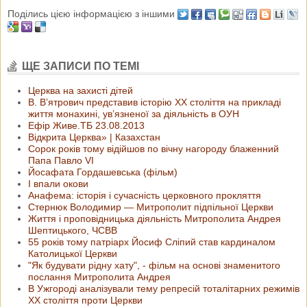
Поділись цією інформацією з іншими
ЩЕ ЗАПИСИ ПО ТЕМІ
Церква на захисті дітей
В. В’ятрович представив історію ХХ століття на прикладі
життя монахині, ув’язненої за діяльність в ОУН
Ефір Живе.ТБ 23.08.2013
Відкрита Церква» | Казахстан
Сорок років тому відійшов по вічну нагороду блаженний
Папа Павло VI
Йосафата Гордашевська (фільм)
І впали окови
Анафема: історія і сучасність церковного прокляття
Стернюк Володимир — Митрополит підпільної Церкви
Життя і проповідницька діяльність Митрополита Андрея
Шептицького, ЧСВВ
55 років тому патріарх Йосиф Сліпий став кардиналом
Католицької Церкви
"Як будувати рідну хату", - фільм на основі знаменитого
послання Митрополита Андрея
В Ужгороді аналізували тему репресій тоталітарних режимів
ХХ століття проти Церкви