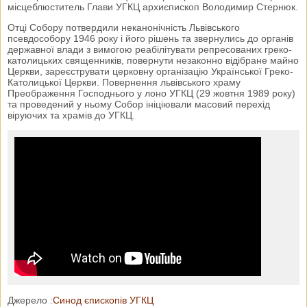
місцеблюститель Глави УГКЦ архиєпископ Володимир Стернюк.
Отці Собору потвердили неканонічність Львівського
псевдособору 1946 року і його рішень та звернулись до органів
державної влади з вимогою реабілітувати репресованих греко-
католицьких священників, повернути незаконно відібране майно
Церкви, зареєструвати церковну організацію Української Греко-
Католицької Церкви. Повернення львівського храму
Преображення Господнього у лоно УГКЦ (29 жовтня 1989 року)
та проведений у ньому Собор ініціювали масовий перехід
віруючих та храмів до УГКЦ.
Джерело :
Синод єпископів УГКЦ