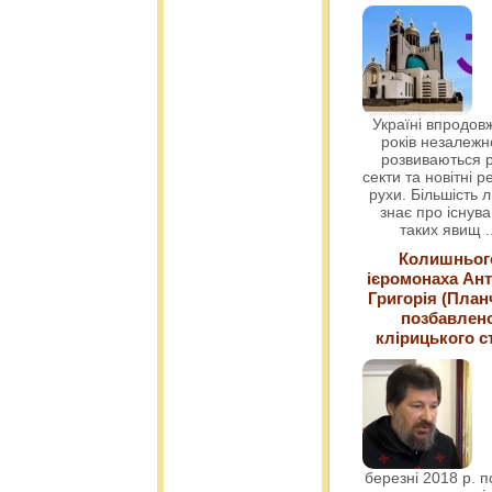
Україні впродовж
років незалежн
розвиваються р
секти та новітні ре
рухи. Більшість 
знає про існув
таких явищ
.
Колишньог
ієромонаха Ант
Григорія (План
позбавлен
клірицького с
березні 2018 р. 