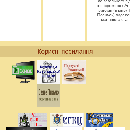
до загального ві
що ієромонах Ант
Григорій (в миру
Планчак) видален
монашого ста
Корисні посилання