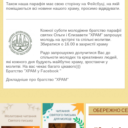
Також наша парафія має свою
сторінку на Фейсбуці
, на якій
поміщаються всі новини нашого храму, просимо відвідувати.
Кожної суботи молодіжне братство парафії
святих Ольги і Єлизавети "ХРАМ" запрошує
молодь на зустрічі та спільні молитви.
Збиратися о 16.00 в захристії храму
Радо запрошуємо долучитися Вас до
спільноти молодих та креативних людей,
які кожного дня будують майбутнє храму, зростаючи у
молитві. На вас чекає багато цікавого)))
Братство "ХРАМ у Facebook "
Докладніше про братство "ХРАМ"
ОБЕРЕЖНО СЕК