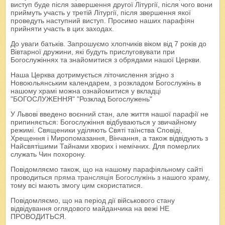
виступ буде після завершення другої Літургії, після чого вони
приймуть участь у третій Літургії, після звершення якої
проведуть наступний виступ. Просимо наших парафіян
прийняти участь в цих заходах.
До уваги батьків. Запрошуємо хлопчиків віком від 7 років до
Вівтарної дружини, які будуть прислуговувати при
Богослужіннях та знайомитися з обрядами нашої Церкви.
Наша Церква дотримується літочислення згідно з
Новоюльянським календарем, з розкладом Богослужінь в
нашому храмі можна ознайомитися у вкладці
"БОГОСЛУЖЕННЯ" "Розклад Богослужень"
У Львові введено воєнний стан, але життя нашої парафії не
припиняється: Богослужіння відбуваються у звичайному
режимі. Священики уділяють Святі таїнства Сповіді,
Хрещення і Миропомазання, Вінчання, а також відвідують з
Найсвятішими Тайнами хворих і немічних. Для померлих
служать Чин похорону.
Повідомляємо також, що на нашому парафіяльному сайті
проводиться
пряма трансляція Богослужінь
з нашого храму,
тому всі мають змогу цим скористатися.
Повідомляємо, що на період дії військового стану
відвідування оглядового майданчика на вежі НЕ
ПРОВОДИТЬСЯ.