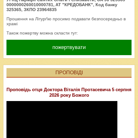
0000000260010000781, AT "КРЕДОБАНК", Код банку
325365, ЗКПО 23964835
Прошення на Літурґію просимо подавати безпосередньо в
храмі
Також пожертву можна скласти тут:
пожертвувати
ПРОПОВІДІ
Проповідь отця Доктора Віталія Протасевича 5 серпня
2026 року Божого