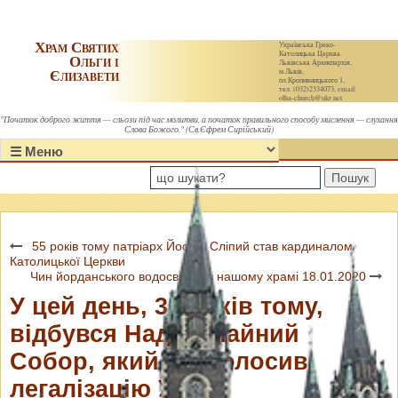
Храм Святих
Українська Греко-
Католицька Церква.
Ольги і
Львівська Архиєпархія,
Єлизавети
м.Львів,
пл.Кропивницького 1,
тел. (032)2334073, email:
olha-church@ukr.net
"Початок доброго життя — сльози під час молитви, а початок правильного способу мислення — слухання
Слова Божого." (Св.Єфрем Сирійський)
Пошук
55 років тому патріарх Йосиф Сліпий став кардиналом
Католицької Церкви
Чин йорданського водосвяття в нашому храмі 18.01.2020
У цей день, 30 років тому,
відбувся Надзвичайний
Собор, який проголосив
легалізацію УГКЦ