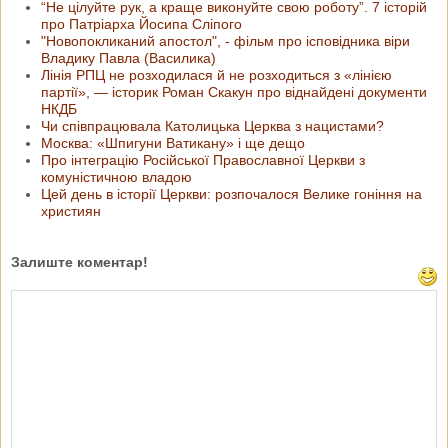
“Не цілуйте рук, а краще виконуйте свою роботу”. 7 історій
про Патріарха Йосипа Сліпого
"Новопокликаний апостол", - фільм про ісповідника віри
Владику Павла (Василика)
Лінія РПЦ не розходилася й не розходиться з «лінією
партії», — історик Роман Скакун про віднайдені документи
НКДБ
Чи співпрацювала Католицька Церква з нацистами?
Москва: «Шпигуни Ватикану» і ще дещо
Про інтеграцію Російської Православної Церкви з
комуністичною владою
Цей день в історії Церкви: розпочалося Велике гоніння на
християн
Залиште коментар!