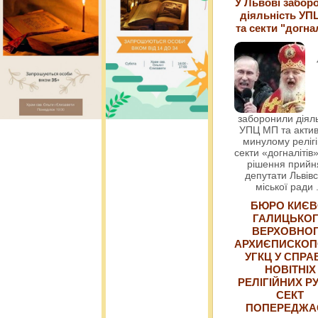
У Львові забор
діяльність УП
та секти "догна
заборонили діяль
УПЦ МП та актив
минулому релігі
секти «догналітів»
рішення прийн
депутати Львівс
міської ради
БЮРО КИЄВ
ГАЛИЦЬКО
ВЕРХОВНО
АРХИЄПИСКОП
УГКЦ У СПРА
НОВІТНІХ
РЕЛІГІЙНИХ РУ
СЕКТ
ПОПЕРЕДЖ