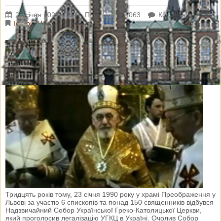
23 січня 2020 р.
Переглядів: 3063
Коментарі: 0
Історія Церкви
Тридцять років тому, 23 січня 1990 року у храмі Преображення у
Львові за участю 6 єпископів та понад 150 священників відбувся
Надзвичайний Собор Української Греко-Католицької Церкви,
який проголосив легалізацію УГКЦ в Україні. Очолив Собор