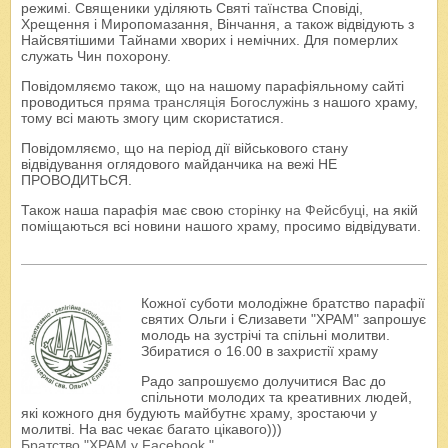
режимі. Священики уділяють Святі таїнства Сповіді,
Хрещення і Миропомазання, Вінчання, а також відвідують з
Найсвятішими Тайнами хворих і немічних. Для померлих
служать Чин похорону.
Повідомляємо також, що на нашому парафіяльному сайті
проводиться
пряма трансляція Богослужінь
з нашого храму,
тому всі мають змогу цим скористатися.
Повідомляємо, що на період дії військового стану
відвідування оглядового майданчика на вежі НЕ
ПРОВОДИТЬСЯ.
Також наша парафія має свою
сторінку на Фейсбуці
, на якій
поміщаються всі новини нашого храму, просимо відвідувати.
Кожної суботи молодіжне братство парафії
святих Ольги і Єлизавети "ХРАМ" запрошує
молодь на зустрічі та спільні молитви.
Збиратися о 16.00 в захристії храму
Радо запрошуємо долучитися Вас до
спільноти молодих та креативних людей,
які кожного дня будують майбутнє храму, зростаючи у
молитві. На вас чекає багато цікавого)))
Братство "ХРАМ у Facebook "