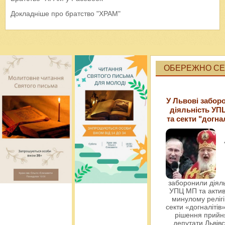
Докладніше про братство "ХРАМ"
ОБЕРЕЖНО СЕК
У Львові забор
діяльність УП
та секти "догна
заборонили діяль
УПЦ МП та актив
минулому релігі
секти «догналітів»
рішення прийн
депутати Львівс