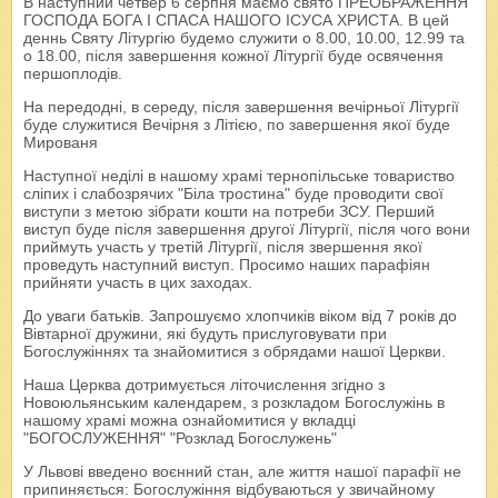
В наступний четвер 6 серпня маємо свято ПРЕОБРАЖЕННЯ
ГОСПОДА БОГА І СПАСА НАШОГО ІСУСА ХРИСТА. В цей
деннь Святу Літургію будемо служити о 8.00, 10.00, 12.99 та
о 18.00, після завершення кожної Літургії буде освячення
першоплодів.
На передодні, в середу, після завершення вечірньої Літургії
буде служитися Вечірня з Літією, по завершення якої буде
Мированя
Наступної неділі в нашому храмі тернопільське товариство
сліпих і слабозрячих "Біла тростина" буде проводити свої
виступи з метою зібрати кошти на потреби ЗСУ. Перший
виступ буде після завершення другої Літургії, після чого вони
приймуть участь у третій Літургії, після звершення якої
проведуть наступний виступ. Просимо наших парафіян
прийняти участь в цих заходах.
До уваги батьків. Запрошуємо хлопчиків віком від 7 років до
Вівтарної дружини, які будуть прислуговувати при
Богослужіннях та знайомитися з обрядами нашої Церкви.
Наша Церква дотримується літочислення згідно з
Новоюльянським календарем, з розкладом Богослужінь в
нашому храмі можна ознайомитися у вкладці
"БОГОСЛУЖЕННЯ" "Розклад Богослужень"
У Львові введено воєнний стан, але життя нашої парафії не
припиняється: Богослужіння відбуваються у звичайному