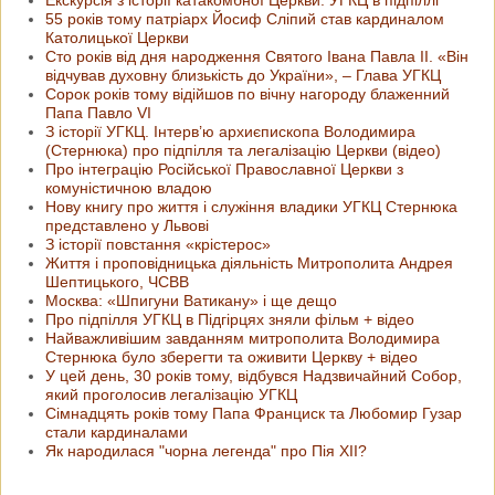
55 років тому патріарх Йосиф Сліпий став кардиналом
Католицької Церкви
Сто років від дня народження Святого Івана Павла ІІ. «Він
відчував духовну близькість до України», – Глава УГКЦ
Сорок років тому відійшов по вічну нагороду блаженний
Папа Павло VI
З історії УГКЦ. Інтерв’ю архиєпископа Володимира
(Стернюка) про підпілля та легалізацію Церкви (відео)
Про інтеграцію Російської Православної Церкви з
комуністичною владою
Нову книгу про життя і служіння владики УГКЦ Стернюка
представлено у Львові
З історії повстання «крістерос»
Життя і проповідницька діяльність Митрополита Андрея
Шептицького, ЧСВВ
Москва: «Шпигуни Ватикану» і ще дещо
Про підпілля УГКЦ в Підгірцях зняли фільм + відео
Найважливішим завданням митрополита Володимира
Стернюка було зберегти та оживити Церкву + відео
У цей день, 30 років тому, відбувся Надзвичайний Собор,
який проголосив легалізацію УГКЦ
Сімнадцять років тому Папа Франциск та Любомир Гузар
стали кардиналами
Як народилася "чорна легенда" про Пія XII?