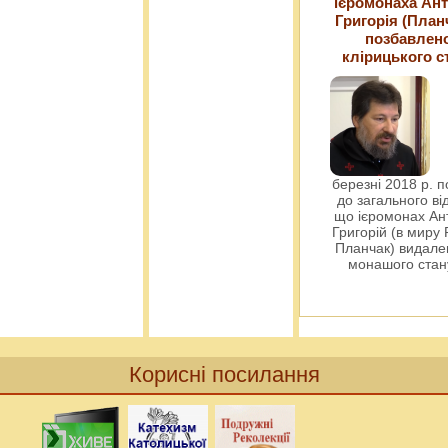
ієромонаха Ант
Григорія (План
позбавлен
клірицького с
березні 2018 р. 
до загального ві
що ієромонах Ант
Григорій (в миру
Планчак) видален
монашого ста
Корисні посилання