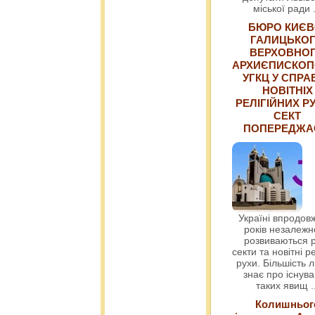
міської ради
БЮРО КИЄВ
ГАЛИЦЬКО
ВЕРХОВНО
АРХИЄПИСКОП
УГКЦ У СПРА
НОВІТНІХ
РЕЛІГІЙНИХ РУ
СЕКТ
ПОПЕРЕДЖ
Україні впродовж
років незалежн
розвиваються р
секти та новітні ре
рухи. Більшість 
знає про існув
таких явищ
.
Колишньог