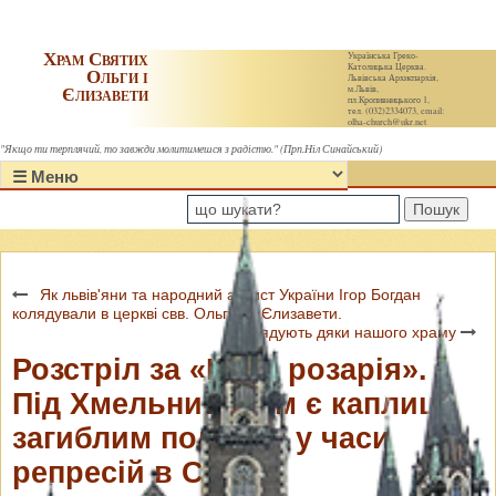
Храм Святих
Українська Греко-
Католицька Церква.
Ольги і
Львівська Архиєпархія,
Єлизавети
м.Львів,
пл.Кропивницького 1,
тел. (032)2334073, email:
olha-church@ukr.net
"Якщо ти терплячий, то завжди молитимешся з радістю." (Прп.Ніл Синайський)
Пошук
Як львів'яни та народний артист України Ігор Богдан
колядували в церкві свв. Ольги та Єлизавети.
Колядують дяки нашого храму
Розстріл за «Коло розарія».
Під Хмельницьким є каплиця
загиблим полякам у часи
репресій в СРСР