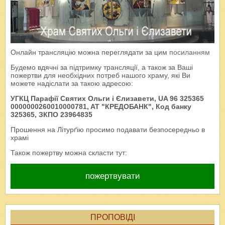
Онлайн трансляцію можна переглядати за цим
посиланням
Будемо вдячні за підтримку трансляції, а також за Ваші
пожертви для необхідних потреб нашого храму, які Ви
можете надіслати за такою адресою:
УГКЦ Парафії Святих Ольги і Єлизавети, UA 96 325365
0000000260010000781, AT "КРЕДОБАНК", Код банку
325365, ЗКПО 23964835
Прошення на Літурґію просимо подавати безпосередньо в
храмі
Також пожертву можна скласти тут:
пожертвувати
ПРОПОВІДІ