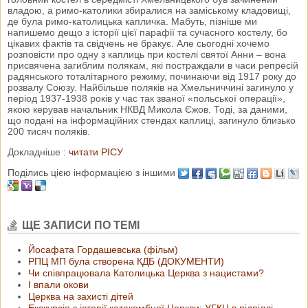
владою, а римо-католики збиралися на заміському кладовищі,
де була римо-католицька капличка. Мабуть, пізніше ми
напишемо дещо з історії цієї парафії та сучасного костелу, бо
цікавих фактів та свідчень не бракує. Але сьогодні хочемо
розповісти про одну з каплиць при костелі святої Анни – вона
присвячена загиблим полякам, які постраждали в часи репресій
радянського тоталітарного режиму, починаючи від 1917 року до
розвалу Союзу. Найбільше поляків на Хмельниччині загинуло у
період 1937-1938 років у час так званої «польської операції»,
якою керував начальник НКВД Микола Єжов. Тоді, за даними,
що подані на інформаційних стендах каплиці, загинуло близько
200 тисяч поляків.
Докладніше :
читати РІСУ
Поділись цією інформацією з іншими
ЩЕ ЗАПИСИ ПО ТЕМІ
Йосафата Гордашевська (фільм)
РПЦ МП була створена КДБ (ДОКУМЕНТИ)
Чи співпрацювала Католицька Церква з нацистами?
І впали окови
Церква на захисті дітей
Екскурсія з історії катакомбної Церкви: УГКЦ в підпіллі