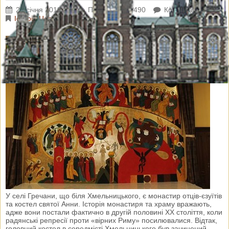
25 січня 2018 р.
Переглядів: 3490
Коментарі: 0
Історія Церкви
У селі Гречани, що біля Хмельницького, є монастир отців-єзуїтів
та костел святої Анни. Історія монастиря та храму вражають,
адже вони постали фактично в другій половині ХХ століття, коли
радянські репресії проти «вірних Риму» посилювалися. Відтак,
головний костел в середмісті Хмельницького був зачинений