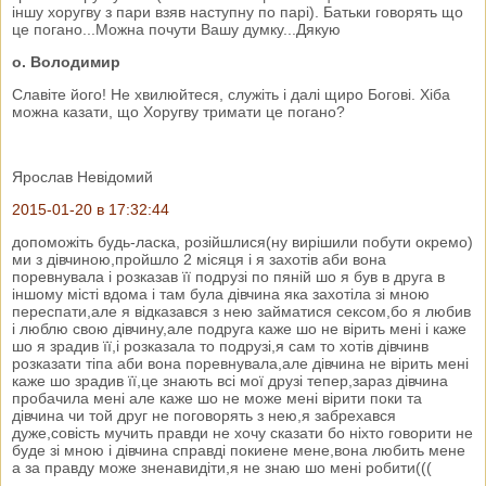
іншу хоругву з пари взяв наступну по парі). Батьки говорять що
це погано...Можна почути Вашу думку...Дякую
о. Володимир
Славіте його! Не хвилюйтеся, служіть і далі щиро Богові. Хіба
можна казати, що Хоругву тримати це погано?
Ярослав Невідомий
2015-01-20 в 17:32:44
допоможіть будь-ласка, розійшлися(ну вирішили побути окремо)
ми з дівчиною,пройшло 2 місяця і я захотів аби вона
поревнувала і розказав її подрузі по пяній шо я був в друга в
іншому місті вдома і там була дівчина яка захотіла зі мною
переспати,але я відказався з нею займатися сексом,бо я любив
і люблю свою дівчину,але подруга каже шо не вірить мені і каже
шо я зрадив її,і розказала то подрузі,я сам то хотів дівчинв
розказати тіпа аби вона поревнувала,але дівчина не вірить мені
каже шо зрадив її,це знають всі мої друзі тепер,зараз дівчина
пробачила мені але каже шо не може мені вірити поки та
дівчина чи той друг не поговорять з нею,я забрехався
дуже,совість мучить правди не хочу сказати бо ніхто говорити не
буде зі мною і дівчина справді покиене мене,вона любить мене
а за правду може зненавидіти,я не знаю шо мені робити(((