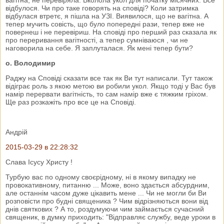
відбулося. Чи про таке говорять на сповіді? Коли затримка
відбулася втретє, я пішла на УЗІ. Виявилося, що не вагітна. А
тепер мучить совість, що було попередні рази, тепер вже не
повернеш і не перевіриш. На сповіді про перший раз сказала як
про переривання вагітності, а тепер сумніваюся , чи не
наговорила на себе. Я заплуталася. Як мені тепер бути?
о. Володимир
Раджу на Сповіді сказати все так як Ви тут написали. Тут також
відіграє роль з якою метою ви робили укол. Якщо тоді у Вас був
намір перервати вагітність, то сам намір вже є тяжким гріхом.
Ще раз розкажіть про все це на Сповіді.
Андрій
2015-03-29 в 22:28:32
Слава Ісусу Христу !
Турбую вас по одному своєрідному, ні в якому випадку не
провокативному, питанню ... Може, воно здається абсурдним,
але останнім часом дуже цікавить мене ... Чи не могли би Ви
розповісти про будні священика ? Чим відрізняються вони від
днів святкових ? А то, роздумуючи чим займається сучасний
священик, в думку приходить: "Відправляє службу, веде уроки в