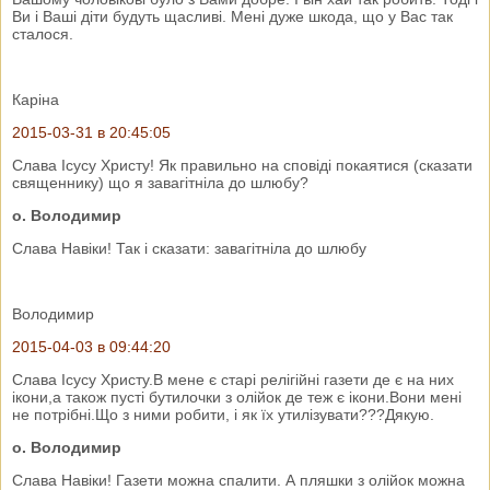
Ви і Ваші діти будуть щасливі. Мені дуже шкода, що у Вас так
сталося.
Каріна
2015-03-31 в 20:45:05
Слава Ісусу Христу! Як правильно на сповіді покаятися (сказати
священнику) що я завагітніла до шлюбу?
о. Володимир
Слава Навіки! Так і сказати: завагітніла до шлюбу
Володимир
2015-04-03 в 09:44:20
Слава Ісусу Христу.В мене є старі релігійні газети де є на них
ікони,а також пусті бутилочки з олійок де теж є ікони.Вони мені
не потрібні.Що з ними робити, і як їх утилізувати???Дякую.
о. Володимир
Слава Навіки! Газети можна спалити. А пляшки з олійок можна