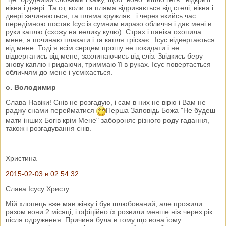
вікна і двері. Та от, коли та пляма відривається від стелі, вікна і
двері зачиняються, та пляма кружляє...і через якийсь час
передімною постає Ісус із сумним виразо обличчя і дає мені в
руки каплю (схожу на велику кулю). Страх і паніка охопила
мене, я починаю плакати і та капля тріскає...Ісус відвертається
від мене. Тоді я всім серцем прошу не покидати і не
відвертатись від мене, захлинаючись від сліз. Звідкись беру
знову каплю і ридаючи, триммаю її в руках. Ісус повертається
обличчям до мене і усміхається.
о. Володимир
Слава Навіки! Снів не розгадую, і сам в них не вірю і Вам не
раджу снами перейматися
Перша Заповідь Божа "Не будеш
мати інших Богів крім Мене" забороняє різного роду гадання,
також і розгадування снів.
Христина
2015-02-03 в 02:54:32
Слава Ісусу Христу.
Мій хлопець вже мав жінку і був шлюбований, але прожили
разом вони 2 місяці, і офіційно їх розвили менше ніж через рік
після одруження. Причина була в тому що вона їому