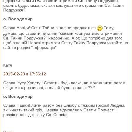
церкві Св.Ольги і Єлизавети отримати Св. Тайну Подружжя.
скажіть будь-ласка, скільки коштуватиме отримання Св. Тайни
Подружжя?
о. Володимир
Слава Навіки! Святі Тайни в нас не продаються
Тому,
думаю, що ставити питання "скільки коштуватиме отримання
Св. Тайни Подружжя?" недоречно. А от, що потрібно для того
щоб в нашій Церкві отримати Святу Тайну Подружжя читайте на
сайті в розділі "інформація"
Катя
2015-02-20 в 17:56:12
Слава Ісусу Христу ! Скажіть, будь ласка, чи можна жити разом,
якщо ми є розписані, а шлюб буде в травні ???
о. Володимир
Слава Навіки! Жити разом без шлюбу є тяжким гріхом! Людям,
які чинять такий гріх, Церква відмовляє у Святім Причасті і
розрішенні від гріхів у Св. Сповіді.