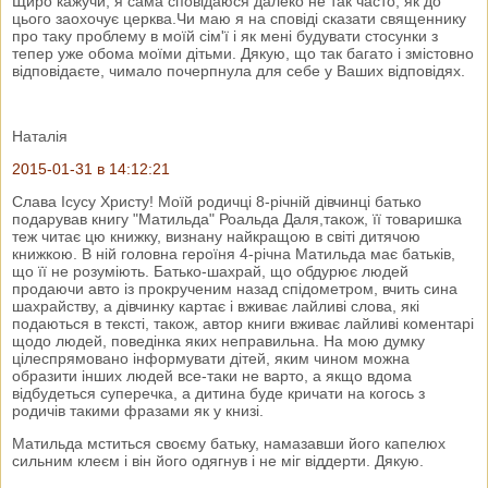
Щиро кажучи, я сама сповідаюся далеко не так часто, як до
цього заохочує церква.Чи маю я на сповіді сказати священнику
про таку проблему в моїй сім'ї і як мені будувати стосунки з
тепер уже обома моїми дітьми. Дякую, що так багато і змістовно
відповідаєте, чимало почерпнула для себе у Ваших відповідях.
Наталія
2015-01-31 в 14:12:21
Слава Ісусу Христу! Моїй родичці 8-річній дівчинці батько
подарував книгу "Матильда" Роальда Даля,також, її товаришка
теж читає цю книжку, визнану найкращою в світі дитячою
книжкою. В ній головна героїня 4-річна Матильда має батьків,
що її не розуміють. Батько-шахрай, що обдурює людей
продаючи авто із прокрученим назад спідометром, вчить сина
шахрайству, а дівчинку картає і вживає лайливі слова, які
подаються в тексті, також, автор книги вживає лайливі коментарі
щодо людей, поведінка яких неправильна. На мою думку
цілеспрямовано інформувати дітей, яким чином можна
образити інших людей все-таки не варто, а якщо вдома
відбудеться суперечка, а дитина буде кричати на когось з
родичів такими фразами як у книзі.
Матильда мститься своєму батьку, намазавши його капелюх
сильним клеєм і він його одягнув і не міг віддерти. Дякую.