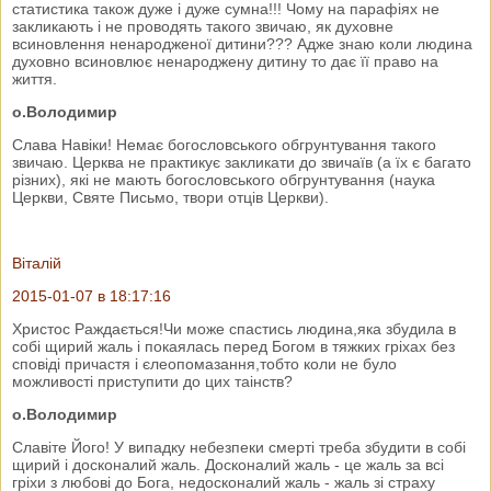
статистика також дуже і дуже сумна!!! Чому на парафіях не
закликають і не проводять такого звичаю, як духовне
всиновлення ненародженої дитини??? Адже знаю коли людина
духовно всиновлює ненароджену дитину то дає її право на
життя.
о.Володимир
Слава Навіки! Немає богословського обгрунтування такого
звичаю. Церква не практикує закликати до звичаїв (а їх є багато
різних), які не мають богословського обгрунтування (наука
Церкви, Святе Письмо, твори отців Церкви).
Віталій
2015-01-07 в 18:17:16
Христос Раждається!Чи може спастись людина,яка збудила в
собі щирий жаль і покаялась перед Богом в тяжких гріхах без
сповіді причастя і єлеопомазання,тобто коли не було
можливості приступити до цих таінств?
о.Володимир
Славіте Його! У випадку небезпеки смерті треба збудити в собі
щирий і досконалий жаль. Досконалий жаль - це жаль за всі
гріхи з любові до Бога, недосконалий жаль - жаль зі страху