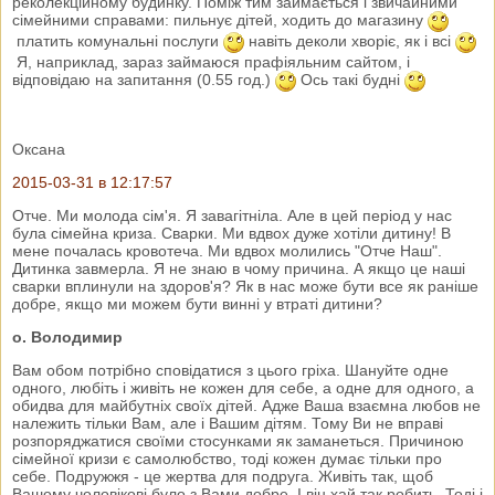
реколекційному будинку. Поміж тим займається і звичайними
сімейними справами: пильнує дітей, ходить до магазину
платить комунальні послуги
навіть деколи хворіє, як і всі
Я, наприклад, зараз займаюся прафіяльним сайтом, і
відповідаю на запитання (0.55 год.)
Ось такі будні
Оксана
2015-03-31 в 12:17:57
Отче. Ми молода сiм'я. Я завагiтнiла. Але в цей перiод у нас
була сiмейна криза. Сварки. Ми вдвох дуже хотiли дитину! В
мене почалась кровотеча. Ми вдвох молились "Отче Наш".
Дитинка завмерла. Я не знаю в чому причина. А якщо це нашi
сварки вплинули на здоров'я? Як в нас може бути все як ранiше
добре, якщо ми можем бути виннi у втратi дитини?
о. Володимир
Вам обом потрібно сповідатися з цього гріха. Шануйте одне
одного, любіть і живіть не кожен для себе, а одне для одного, а
обидва для майбутніх своїх дітей. Адже Ваша взаємна любов не
належить тільки Вам, але і Вашим дітям. Тому Ви не вправі
розпоряджатися своїми стосунками як заманеться. Причиною
сімейної кризи є самолюбство, тоді кожен думає тільки про
себе. Подружжя - це жертва для подруга. Живіть так, щоб
Вашому чоловікові було з Вами добре. І він хай так робить. Тоді і