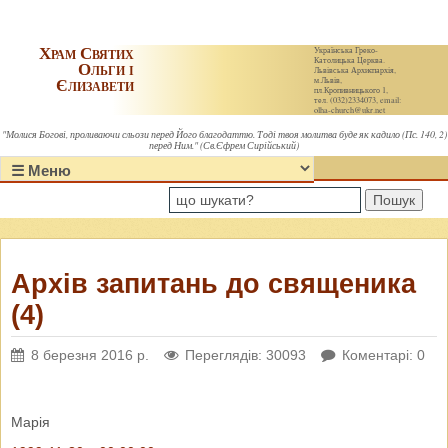
Храм Святих
Українська Греко-
Католицька Церква.
Ольги і
Львівська Архиєпархія,
Єлизавети
м.Львів,
пл.Кропивницького 1,
тел. (032)2334073, email:
olha-church@ukr.net
"Молися Богові, проливаючи сльози перед Його благодаттю. Тоді твоя молитва буде як кадило (Пс. 140, 2)
перед Ним." (Св.Єфрем Сирійський)
Пошук
Архів запитань до священика
(4)
8 березня 2016 р.
Переглядів: 30093
Коментарі: 0
Марія