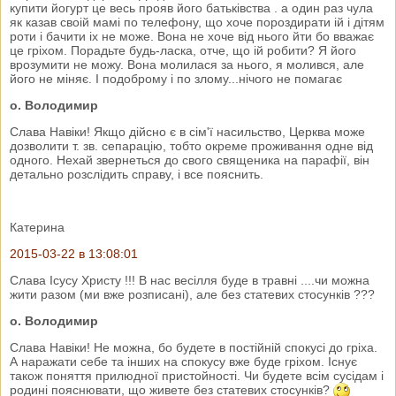
купити йогурт це весь прояв його батьківства . а один раз чула
як казав своій мамі по телефону, що хоче пороздирати ій і дітям
роти і бачити іх не може. Вона не хоче від нього йти бо вважає
це гріхом. Порадьте будь-ласка, отче, що ій робити? Я його
врозумити не можу. Вона молилася за нього, я молився, але
його не міняє. І подоброму і по злому...нічого не помагає
о. Володимир
Слава Навіки! Якщо дійсно є в сім'ї насильство, Церква може
дозволити т. зв. сепарацію, тобто окреме проживання одне від
одного. Нехай звернеться до свого священика на парафії, він
детально розслідить справу, і все пояснить.
Катерина
2015-03-22 в 13:08:01
Слава Ісусу Христу !!! В нас весілля буде в травні ....чи можна
жити разом (ми вже розписані), але без статевих стосунків ???
о. Володимир
Слава Навіки! Не можна, бо будете в постійній спокусі до гріха.
А наражати себе та інших на спокусу вже буде гріхом. Існує
також поняття прилюдної пристойності. Чи будете всім сусідам і
родині пояснювати, що живете без статевих стосунків?