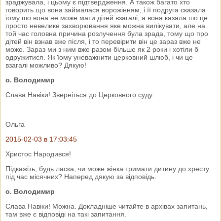
зраджувала, і цьому є підтвердження. А також багато хто
говорить що вона займалася ворожінням, і її подруга сказала
їому шо вона не може мати дітей взагалі, а вона казала шо це
просто невелике захворювання яке можна вилікувати, але на
той час головна причина розлучення була зрада, тому що про
дітей він взнав вже після, і то перевірити він це зараз вже не
може. Зараз ми з ним вже разом більше як 2 роки і хотіли б
одружитися. Як їому уневажнити церковний шлюб, і чи це
взагалі можливо? Дякую!
о. Володимир
Слава Навіки! Зверніться до Церковного суду.
Ольга
2015-02-03 в 17:03:45
Христос Народився!
Підкажіть, будь ласка, чи може жінка тримати дитину до хресту
під час місячних? Наперед дякую за відповідь.
о. Володимир
Слава Навіки! Можна. Докладніше читайте в архівах запитань,
там вже є відповіді на такі запитання.