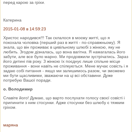
перед карою за гріхи.
Катерина
2015-01-08 в 14:59:23
Христос народився!!! Так склалося в моєму житті, що я
покохала чоловіка (перший раз в житті - по-справжньому). Я
знала, що він проживає в цивільному шлюбі з жінкою, яку не
любить. Згодом дізналась, що вона вагітна. Я намагалась його
забути, але все було марно. Ми продовжили зустрічатись. Зараз
його дитині пів року. З жінкою їх поєднує лише спільне місце
проживання - вони навіть не спілкуються. Мене мучає совість і я
задаю собі питання - якщо ми залишимось разом, чи зможемо
ми бути щасливими, зважаючи на ці всі обставини. Дуже
потребую Вашої поради.
о. Володимир
Славіте його! Думаю, що варто послухати голосу своєї совісті і
припинити з ним стосунки. Адже стосунки без шлюбу є тяжким
гріхом.
маряна