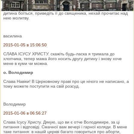
подушкою. Іграшки можете віддати бідним. Часто сповідайтеся і
приймайте Святе Причастя і нічого Вам не зашкодить. Якщо
дитина боїться, приведіть її до священика, нехай прочитає над
нею молитву.
василина
2015-01-05 в 15:06:50
СЛАВА ІСУСУ ХРИСТУ. скажіть будь-ласка я тримала до
хлопчика, тепер мама його носить другу дитину і знову хоче
мене в куми чи можна.
о. Володимир
Слава Навіки! В Церковному праві про це нічого не написано, а
тому можете поступити на свій розсуд.
Володимир
2015-01-06 в 06:56:27
Слава Ісусу Христу. Дякую, що ви є отче Володимире, за ці
питання і відповіді. Смачної вам вечері і гарної коляди. В мене
таке питання: в нашій церкві багато говориться про аборти,