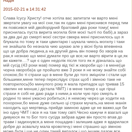
Надія
2015-02-21 в 14:31:42
Слава Ісусу Христу! отче хотіла вас запитати чи варто мені
звертати увагу на мої сни,так як один мені приснився перед тим
як повісився мій двойорідний братовий два роки тому( мені
приснилась пуста вирита могила біля моєї тьоті по бабі),а зараз
за два дні до смерті моєї сестри свекра мені приснилось що я
блукала по тому ж таки цвинтарю і шукала чиюсь могилу і таки
не знайшла бо незнала чию шукаю але у вісні була впевнена
що це добра людина,а на другий день він помер бо хворів на
рак,я незнаю що мені думати про це все,чи варто вірити в це,як
ви кажете....? ще є один недолік після того як я дізналась що
мій сусід (43 роки мав) помер від тієї ж хвороби що і в мене(це
чорна хвороба)а це пройшло вже 3 роки я не можу знайти собі
спокою,бо ті страхи що в мене були до того зміцніли і стали ще
більшими,мене тепер переслідує страх щоб і зімною таке не
повторилось(бо минулого року я мала припадок що тривав 15
хвилин не менше,і дістала ЧМТ) і в мене тапер є ще гірші
страхи я собі не даю ради з ними,а коли чую про смерть в
родині то мені ужасно робиться,і я неможу через це ходити на
похорони,бо мене дуже сильно ці страхи мучать,на мене манія
находить що мертвець прийде замною адже це не важко,ще би
іно одну ЧМТ і все я на там тому світі.Чесно кажучи я взагалі ще
дивуюся як то Бог того сусіда забрав адже він просто впав до
трави і задихнувся,а мене пощадив і залишив адже я вдарилася
добре до асвальту мала кровотечу,і мені страшно що зімною
може бути і ще не один такий випадок і що іншим разом все