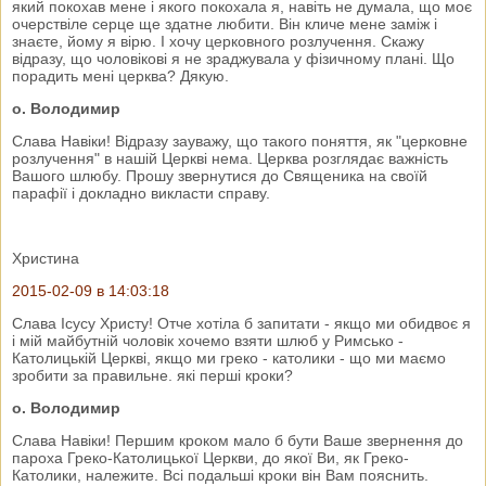
який покохав мене і якого покохала я, навіть не думала, що моє
очерствіле серце ще здатне любити. Він кличе мене заміж і
знаєте, йому я вірю. І хочу церковного розлучення. Скажу
відразу, що чоловікові я не зраджувала у фізичному плані. Що
порадить мені церква? Дякую.
о. Володимир
Слава Навіки! Відразу зауважу, що такого поняття, як "церковне
розлучення" в нашій Церкві нема. Церква розглядає важність
Вашого шлюбу. Прошу звернутися до Священика на своїй
парафії і докладно викласти справу.
Христина
2015-02-09 в 14:03:18
Слава Ісусу Христу! Отче хотіла б запитати - якщо ми обидвоє я
і мій майбутній чоловік хочемо взяти шлюб у Римсько -
Католицькій Церкві, якщо ми греко - католики - що ми маємо
зробити за правильне. які перші кроки?
о. Володимир
Слава Навіки! Першим кроком мало б бути Ваше звернення до
пароха Греко-Католицької Церкви, до якої Ви, як Греко-
Католики, належите. Всі подальші кроки він Вам пояснить.