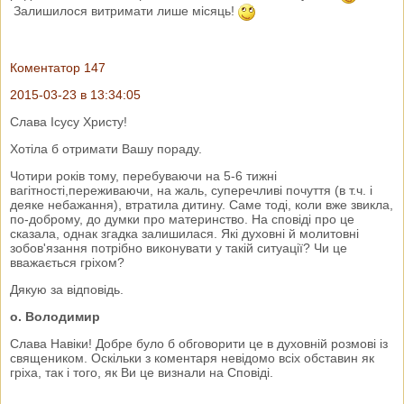
Залишилося витримати лише місяць!
Коментатор 147
2015-03-23 в 13:34:05
Слава Ісусу Христу!
Хотіла б отримати Вашу пораду.
Чотири років тому, перебуваючи на 5-6 тижні
вагітності,переживаючи, на жаль, суперечливі почуття (в т.ч. і
деяке небажання), втратила дитину. Саме тоді, коли вже звикла,
по-доброму, до думки про материнство. На сповіді про це
сказала, однак згадка залишилася. Які духовні й молитовні
зобов'язання потрібно виконувати у такій ситуації? Чи це
вважається гріхом?
Дякую за відповідь.
о. Володимир
Слава Навіки! Добре було б обговорити це в духовній розмові із
священиком. Оскільки з коментаря невідомо всіх обставин як
гріха, так і того, як Ви це визнали на Сповіді.