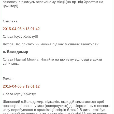
закопати в якомусь освяченому місці (на пр. під Хрестом на
цвинтарі)
Світлана
2015-04-03 в 13:01:42
Слава Ісусу Христу!!!
Хотіла Вас спитати чи можна під час місячних вінчатися?
о. Володимир
Слава Навіки! Можна. Читайте на цю тему відповіді в архіві
запитань.
Роман
2015-04-05 в 19:01:12
Слава Ісусу Христу!
Шановний о.Володимир, підкажіть яких дій вимагається щоб
повноцінно навернутися (повернутися) до Церкви після певного
часу перебування в організації свідків Єгови? В дитинстві був
хрещений по церковному, проте пізніше (в віці 13 років) через