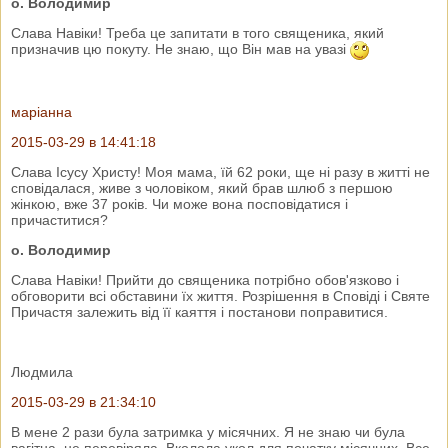
о. Володимир
Слава Навіки! Треба це запитати в того священика, який
призначив цю покуту. Не знаю, що Він мав на увазі
маріанна
2015-03-29 в 14:41:18
Слава Ісусу Христу! Моя мама, їй 62 роки, ще ні разу в житті не
сповідалася, живе з чоловіком, який брав шлюб з першою
жінкою, вже 37 років. Чи може вона посповідатися і
причаститися?
о. Володимир
Слава Навіки! Прийти до священика потрібно обов'язково і
обговорити всі обставини їх життя. Розрішення в Сповіді і Святе
Причастя залежить від її каяття і постанови поправитися.
Людмила
2015-03-29 в 21:34:10
В мене 2 рази була затримка у місячних. Я не знаю чи була
вагітна, не перевіряла. Вколола укол для початку місячних. Все