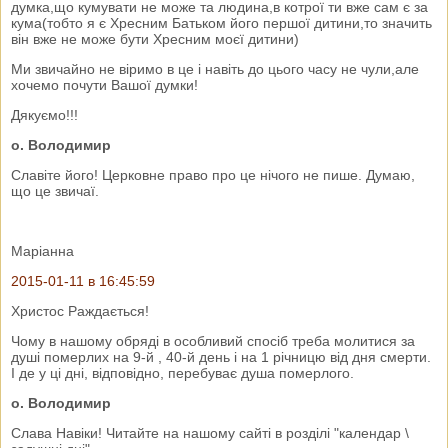
думка,що кумувати не може та людина,в котрої ти вже сам є за
кума(тобто я є Хресним Батьком його першої дитини,то значить
він вже не може бути Хресним моєї дитини)
Ми звичайно не віримо в це і навіть до цього часу не чули,але
хочемо почути Вашої думки!
Дякуємо!!!
о. Володимир
Славіте його! Церковне право про це нічого не пише. Думаю,
що це звичаї.
Маріанна
2015-01-11 в 16:45:59
Христос Раждається!
Чому в нашому обряді в особливий спосіб треба молитися за
душі померлих на 9-й , 40-й день і на 1 річницю від дня смерти.
І де у ці дні, відповідно, перебуває душа померлого.
о. Володимир
Слава Навіки! Читайте на нашому сайті в розділі "календар \