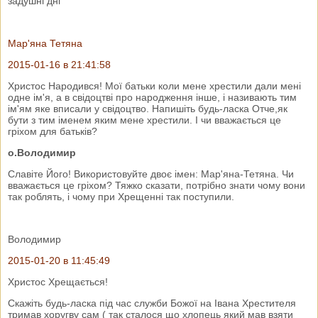
задушні дні"
Мар'яна Тетяна
2015-01-16 в 21:41:58
Христос Народився! Мої батьки коли мене хрестили дали мені
одне ім'я, а в свідоцтві про народження інше, і називають тим
ім'ям яке вписали у свідоцтво. Напишіть будь-ласка Отче,як
бути з тим іменем яким мене хрестили. І чи вважається це
гріхом для батьків?
о.Володимир
Славіте Його! Використовуйте двоє імен: Мар'яна-Тетяна. Чи
вважається це гріхом? Тяжко сказати, потрібно знати чому вони
так роблять, і чому при Хрещенні так поступили.
Володимир
2015-01-20 в 11:45:49
Христос Хрещається!
Скажіть будь-ласка під час служби Божої на Івана Хрестителя
тримав хоругву сам ( так сталося що хлопець який мав взяти