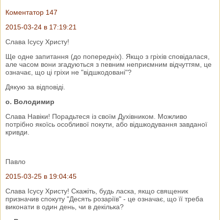
Коментатор 147
2015-03-24 в 17:19:21
Слава Ісусу Христу!
Ще одне запитання (до попередніх). Якщо з гріхів сповідалася,
але часом вони згадуються з певним неприємним відчуттям, це
означає, що ці гріхи не "відшкодовані"?
Дякую за відповіді.
о. Володимир
Слава Навіки! Порадьтеся із своїм Духівником. Можливо
потрібно якоїсь особливої покути, або відшкодування завданої
кривди.
Павло
2015-03-25 в 19:04:45
Слава Ісусу Христу! Скажіть, будь ласка, якщо священик
призначив спокуту "Десять розаріїв" - це означає, що її треба
виконати в один день, чи в декілька?