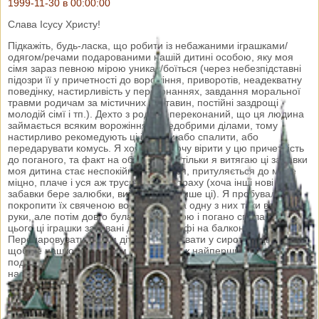
1999-11-30 в 00:00:00
Слава Ісусу Христу!
Підкажіть, будь-ласка, що робити із небажаними іграшками/
одягом/речами подарованими нашій дитині особою, яку моя
сімя зараз певною мірою уникає/боїться (через небезпідставні
підозри її у причетності до ворожіння, приворотів, неадекватну
поведінку, настирливість у переконаннях, завдання моральної
травми родичам за містичних обставин, постійні заздрощі
молодій сімї і тп.). Дехто з родини переконаний, що ця людина
займається всяким ворожінням і недобрими ділами, тому
настирливо рекомедують ці іграшки або спалити, або
передарувати комусь. Я хоча й не хочу вірити у цю причетність
до поганого, та факт на обличчя - як тільки я витягаю ці забавки
моя дитина стає неспокійною, боїться, притуляється до мене
міцно, плаче і уся аж труситься від страху (хоча інші нові
забавки бере залюбки, вийнятком є лише ці). Я пробувала
покропити їх свяченою водою, дитина одну з них таки взяла у
руки, але потім довго була неспокійною і погано спала. Після
цього ці іграшки заховані далеко в шафі на балконі.
Передаровувати іншим дітям чи віддавати у сиротинець боюсь,
щоб не нашкодити іншим діткам.Також найпершим що
подарувала ця особа була маленька вервичка, яку вона
настирливо рекомендувала покласти немовлятку під подушку.
о. Володимир
Слава Навіки! На вервичці треба молитися, а не тримати під