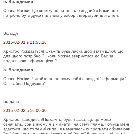
о. Володимир
Слава Навіки! Цю книжку не читав, але згідний з Вами, що
потрібно бути дуже пильним у виборі літератури для дітей.
Володя
2015-02-01 в 21:53:26
Христос Рождається! Скажіть будь ласка щоб взяти шлюб що
для цього потрібно ? і коли можна звернутися до Вас за
подальшою інформацією ?
о. Володимир
Слава Навіки! Читайте на нашому сайті в розділі "інформація \
Св. Тайна Подружжя"
Богдана
2015-02-02 в 16:00:30
Христос Народився!Підкажіть, будь-ласка, що це може
означати...сон в якому я в кімнати і на стелі пляма, чомусь мені
здається, що то темні сили і я намагаюсь їх прогнати обзиваючи
"це" брудними словами і кажу, щоб "воно" йшло геть...відкриті