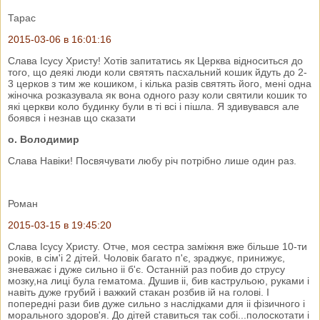
Тарас
2015-03-06 в 16:01:16
Слава Ісусу Христу! Хотів запитатись як Церква відноситься до
того, що деякі люди коли святять пасхальний кошик йдуть до 2-
3 церков з тим же кошиком, і кілька разів святять його, мені одна
жіночка розказувала як вона одного разу коли святили кошик то
які церкви коло будинку були в ті всі і пішла. Я здивувався але
боявся і незнав що сказати
о. Володимир
Слава Навіки! Посвячувати любу річ потрібно лише один раз.
Роман
2015-03-15 в 19:45:20
Слава Ісусу Христу. Отче, моя сестра заміжня вже більше 10-ти
років, в сім'і 2 дітей. Чоловік багато п'є, зраджує, принижує,
зневажає і дуже сильно іі б'є. Останній раз побив до струсу
мозку,на лиці була гематома. Душив іі, бив каструльою, руками і
навіть дуже грубий і важкий стакан розбив ій на голові. І
попередні рази бив дуже сильно з наслідками для іі фізичного і
морального здоров'я. До дітей ставиться так собі...полоскотати і