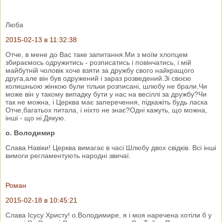
Люба
2015-02-13 в 11:32:38
Отче, в мене до Вас таке запитання.Ми з моїм хлопцем
збираємось одружитись - розписатись і повінчатись, і мій
майбутній чоловік хоче взяти за дружбу свого найкращого
друга,але він був одружений і зараз розведений.Зі своєю
колишньою жінкою були тільки розписані, шлюбу не брали.Чи
може він у такому випадку бути у нас на весіллі за дружбу?Чи
так не можна, і Церква має заперечення, підкажіть будь ласка
Отче,багатьох питала, і ніхто не знає?Одні кажуть, що можна,
інші - що ні.Дякую.
о. Володимир
Слава Навіки! Церква вимагає в часі Шлюбу двох свідків. Всі інші
вимоги регламентують народні звичаї.
Роман
2015-02-18 в 10:45:21
Слава Ісусу Христу! о.Володимире, я і моя наречена хотіли б у