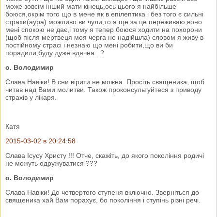
може зовсім інший мати кінець,ось цього я найбільше
боюся,окрім того що в мене як в епілептика і без того є сильні
страхи(аура) можливо ви чули,то я ще за це переживаю,воно
мені спокою не дає,і тому я тепер боюся ходити на похорони
(щоб після мертвеця моя черга не надійшла) словом я живу в
постійному страсі і незнаю що мені робити,що ви би
порадили,буду дуже вдячна...?
о. Володимир
Слава Навіки! В сни вірити не можна. Просіть священика, щоб
читав над Вами молитви. Також проконсультуйтеся з приводу
страхів у лікаря.
Катя
2015-03-02 в 20:24:58
Слава Ісусу Христу !!! Отче, скажіть, до якого покоління родичі
не можуть одружуватися ???
о. Володимир
Слава Навіки! До четвертого ступеня включно. Зверніться до
священика хай Вам порахує, бо покоління і ступінь різні речі.