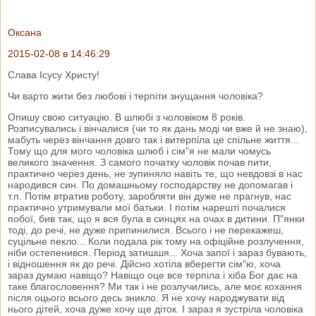
Оксана
2015-02-08 в 14:46:29
Слава Ісусу Христу!
Чи варто жити без любові і терпіти знущання чоловіка?
Опишу свою ситуацію. В шлюбі з чоловіком 8 років.
Розписувались і вінчалися (чи то як дань моді чи вже й не знаю),
мабуть через вінчання довго так і витерпіла це спільне життя...
Тому що для мого чоловіка шлюб і сім"я не мали чомусь
великого значення. З самого початку чоловік почав пити,
практично через день, не зупиняло навіть те, що невдовзі в нас
народився син. По домашньому господарству не допомагав і
т.п. Потім втратив роботу, заробляти він дуже не прагнув, нас
практично утримували мої батьки. І потім нарешті почалися
побої, бив так, що я вся була в синцях на очах в дитини. П"янки
тоді, до речі, не дуже припинилися. Всього і не перекажеш,
суцільне пекло... Коли подала рік тому на офіційне розлучення,
ніби остепенився. Період затишшя... Хоча запої і зараз бувають,
і відношення як до речі. Дійсно хотіла вберегти сім"ю, хоча
зараз думаю навіщо? Навіщо оце все терпіла і хіба Бог дає на
таке благословення? Ми так і не розлучились, але моє кохання
після оцього всього десь зникло. Я не хочу народжувати від
нього дітей, хоча дуже хочу ще діток. І зараз я зустріла чоловіка