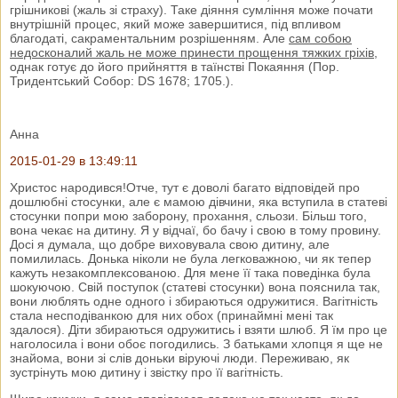
грішникові (жаль зі страху). Таке діяння сумління може почати
внутрішній процес, який може завершитися, під впливом
благодаті, сакраментальним розрішенням. Але
сам собою
недосконалий жаль не може принести прощення тяжких гріхів
,
однак готує до його прийняття в таїнстві Покаяння (Пор.
Тридентський Собор: DS 1678; 1705.).
Анна
2015-01-29 в 13:49:11
Христос народився!Отче, тут є доволі багато відповідей про
дошлюбні стосунки, але є мамою дівчини, яка вступила в статеві
стосунки попри мою заборону, прохання, сльози. Більш того,
вона чекає на дитину. Я у відчаї, бо бачу і свою в тому провину.
Досі я думала, що добре виховувала свою дитину, але
помилилась. Донька ніколи не була легковажною, чи як тепер
кажуть незакомплексованою. Для мене її така поведінка була
шокуючою. Свій поступок (статеві стосунки) вона пояснила так,
вони люблять одне одного і збираються одружитися. Вагітність
стала несподіванкою для них обох (принаймні мені так
здалося). Діти збираються одружитись і взяти шлюб. Я їм про це
наголосила і вони обоє погодились. З батьками хлопця я ще не
знайома, вони зі слів доньки віруючі люди. Переживаю, як
зустрінуть мою дитину і звістку про її вагітність.