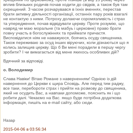
вплив близьких родичів почав ходити до свідків, а також був там
охрещений. З часом розчарувався в їхніх вченнях, перестав
брати активну діяльності організації, останніх пару років взагалі
не контактую з ними. Потроху долаючи соромязливість і страх
та упередження, почав відвідувати церкву. Проте розумію, що
навряд чи маю моральне (та мабуь і церковне) право брати
повну участь в богослужіннях та приймати причастя.
Висповідатися ніяк не наважуюся, боячись осуду священика.
Також переживаю за осуд інших віруючих, коли дізнаються що я
колись залищив церкву. Що б Ви мені порадили в першу чергу
зробити? І чи вимагається від мене якихось особливих дій?
Вдячний за відповіді.
о. Володимир
Слава Навіки! Вітаю Романе з наверненням! Однією із дій
навернення до Церкви є щира Сповідь. Але перед тим раджу,
все таки, перебороти страх і прийти на розмову до священика,
який не осудить Вас, а навпаки допоможе, пояснить як і що
робити далі. Чекаємо на Вас. якщо буде потрібна додаткова
інформація, пишіть на e-mail сайту, або сюди.
Назар
2015-04-06 в 03:56:34