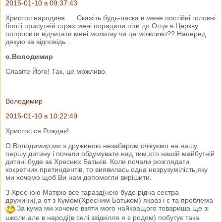
2015-01-10 в 09:37:43
Христос народивя .... Скажіть будь-ласка в мене постійні головні
болі і присутній страх мені порадили піти до Отця в Церкву
попросити відчитати мені молитву чи це можливо?? Наперед
дякую за відповідь...
о.Володимир
Славіте Його! Так, це можливо.
Володимир
2015-01-10 в 10:22:49
Христос ся Рождає!
О.Володимир,ми з дружиною незабаром очікуємо на нашу
першу дитину і почали обдумувати над тим,хто нашій майбутній
дитині буде за Хресних Батьків. Коли почали розглядати
кокретних претиндентів, то виявилась одна незрузумілість,яку
ми хочемо щоб Ви нам допомогли вирішити.
З Хресною Матірю все гаразд(нею буде рідна сестра
дружини),а от з Кумом(Хресним Батьком) якраз і є та проблема
.За кума ми хочемо взяти мого найкращого товариша ще зі
школи,але в народі(в селі звідкілля я є родом) побутує така