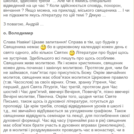
школах, здійснює треби" ... Але чи є якийсь спеціально
відведений на це час ? Коли здійснюється сповідь, похорон,
вінчання ? Якщо можна, на прикладі, міського священика ... І чи
не підкажете якусь літературу по цій темі ? Дякую ...
З повагою, Андрій ...
о. Володимир
Слава Навіки! Цікаве запитання! Справа в тім, що буднів у
Священика немає
бо в церковному календарі кожен день є
свято одного, або кількох Святих
Літератури про будні щось
не зустрічав. Здебільшого всі пишуть про щось особливе.
Священик живе молитвою. Як і кожен християнин, священик
кожен день починає і закінчує молитвою. Протягом дня, чим би
не займався, пам"ятає про присутність Божу. Окрім звичайних
молитов, священик має обов"язок молитися Церковне правило
(т.зв. Часослов) за своїх вірних. Отже, зранку Утреня, Час
перший, далі Свята Літургія, Час третій, протягом дня Час
шостий і Час дев"ятий, ввечері Вечірня, Повечір"я, пізно ввечері
Вечірні молитви, Північна. Окрім того, щодня читає Святе
Письмо, також щось із духовної літератури, готується до
проповіді. Це крім требів, сповіді відвідування уроків в школі і
т.д., які звичайно відбуваються за узгодженим графіком. Також
священики відвідують семінари та лекції, для поглиблення своєї
духовної формації. Час від часу (принаймі раз в рік) священик
має обов"язок брати участь в духовних вправах (реколекціях),
де в молитві і роздумуваннях проводить час в монастирі, чи в