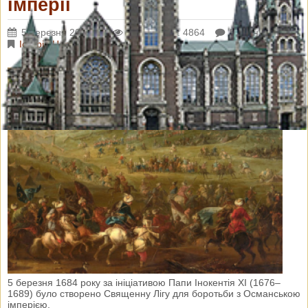
імперії
5 березня 2018 р.
Переглядів: 4864
Коментарі: 0
Історія Церкви
5 березня 1684 року за ініціативою Папи Інокентія XІ (1676–
1689) було створено Священну Лігу для боротьби з Османською
імперією.