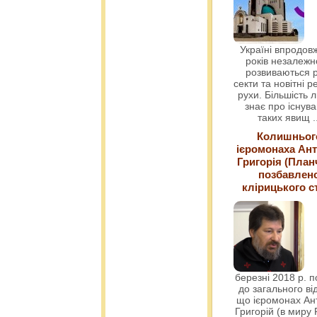
Україні впродовж
років незалежн
розвиваються р
секти та новітні ре
рухи. Більшість 
знає про існув
таких явищ
.
Колишньог
ієромонаха Ант
Григорія (План
позбавлен
клірицького с
березні 2018 р. 
до загального ві
що ієромонах Ант
Григорій (в миру