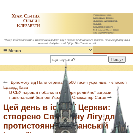
Храм Святих
Українська Греко-
Католицька Церква.
Ольги і
Львівська Архиєпархія,
Єлизавети
м.Львів,
пл.Кропивницького 1,
тел. (032)2334073, email:
olha-church@ukr.net
"Якщо здійснюватимеш молитовний подвиг, яку б тільки не доводилося зносити тобі скорботу, то в
молитві здобудеш плід." (Прп.Ніл Синайський)
Пошук
Допомогу від Папи отримали 500 тисяч українців, - єпископ
Едаврд Кава
В СБУ нарешті побачили фактори релігійної загрози
національній безпеці України, – Олександр Саган
Цей день в історії Церкви:
створено Священну Лігу для
протистояння Османській