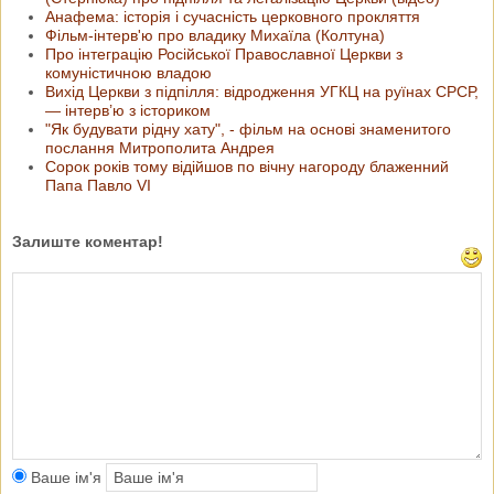
Анафема: історія і сучасність церковного прокляття
Фільм-інтерв'ю про владику Михаїла (Колтуна)
Про інтеграцію Російської Православної Церкви з
комуністичною владою
Вихід Церкви з підпілля: відродження УГКЦ на руїнах СРСР,
— інтерв’ю з істориком
"Як будувати рідну хату", - фільм на основі знаменитого
послання Митрополита Андрея
Сорок років тому відійшов по вічну нагороду блаженний
Папа Павло VI
Залиште коментар!
Ваше ім'я