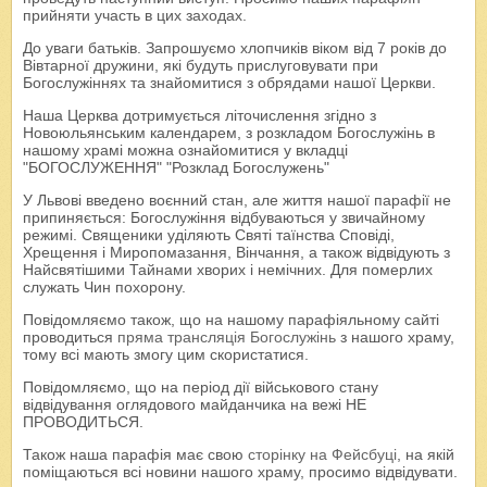
прийняти участь в цих заходах.
До уваги батьків. Запрошуємо хлопчиків віком від 7 років до
Вівтарної дружини, які будуть прислуговувати при
Богослужіннях та знайомитися з обрядами нашої Церкви.
Наша Церква дотримується літочислення згідно з
Новоюльянським календарем, з розкладом Богослужінь в
нашому храмі можна ознайомитися у вкладці
"БОГОСЛУЖЕННЯ" "Розклад Богослужень"
У Львові введено воєнний стан, але життя нашої парафії не
припиняється: Богослужіння відбуваються у звичайному
режимі. Священики уділяють Святі таїнства Сповіді,
Хрещення і Миропомазання, Вінчання, а також відвідують з
Найсвятішими Тайнами хворих і немічних. Для померлих
служать Чин похорону.
Повідомляємо також, що на нашому парафіяльному сайті
проводиться
пряма трансляція Богослужінь
з нашого храму,
тому всі мають змогу цим скористатися.
Повідомляємо, що на період дії військового стану
відвідування оглядового майданчика на вежі НЕ
ПРОВОДИТЬСЯ.
Також наша парафія має свою
сторінку на Фейсбуці
, на якій
поміщаються всі новини нашого храму, просимо відвідувати.