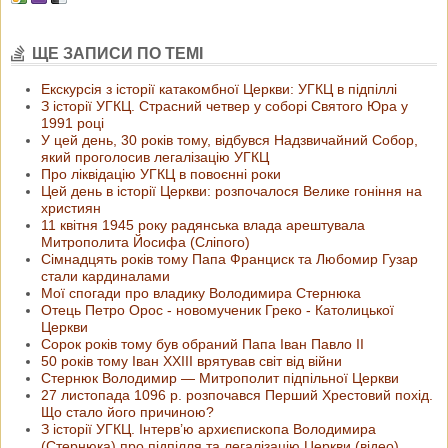
ЩЕ ЗАПИСИ ПО ТЕМІ
Екскурсія з історії катакомбної Церкви: УГКЦ в підпіллі
З історії УГКЦ. Страсний четвер у соборі Святого Юра у
1991 році
У цей день, 30 років тому, відбувся Надзвичайний Собор,
який проголосив легалізацію УГКЦ
Про ліквідацію УГКЦ в повоєнні роки
Цей день в історії Церкви: розпочалося Велике гоніння на
християн
11 квітня 1945 року радянська влада арештувала
Митрополита Йосифа (Сліпого)
Сімнадцять років тому Папа Франциск та Любомир Гузар
стали кардиналами
Мої спогади про владику Володимира Стернюка
Отець Петро Орос - новомученик Греко - Католицької
Церкви
Сорок років тому був обраний Папа Іван Павло ІІ
50 років тому Іван XXIII врятував світ від війни
Стернюк Володимир — Митрополит підпільної Церкви
27 листопада 1096 р. розпочався Перший Хрестовий похід.
Що стало його причиною?
З історії УГКЦ. Інтерв’ю архиєпископа Володимира
(Стернюка) про підпілля та легалізацію Церкви (відео)