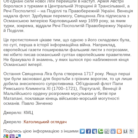
Об’єднані сили нової Ліги перейшли в наступ. Армія Австрії
боролася з турками в Центральній Угорщині й Трансільванії, а
Речі Посполитої – на Поділлі та Правобережній Україні. Венеція
надала флот. Здобувши перемогу, Священна Ліга підписала з
Османською імперією Карловицький мир 1699 року, за яким
турки, зокрема, віддали Речі Посполитій Правобережну Україну
й Поділля.
Це протистояння цікаве тим, що одною з його складових була,
по суті, перша в історії інформаційна війна. Наприклад,
європейські газети поширювали фальшиві листи з погрозами,
які нібито писав османський султан європейським правителям.
Не бракувало й знамень, у яких ішлося про наближення кінця
Османської імперії.
Остання Священна Ліга була створена 1717 року. Якщо перші
три були засновані для боротьби з грізним ворогом, то ця лише
добила знесиленого супротивника. Об’єднаний флот Папи
Римського Климента ХІ (1700–1721), Португалії, Венеції й
Мальтійського ордену розгромив мусульман у битві при
Матапані, поклавши кінець військово-морській могутності
османів. Павло Зінченко
Джерело: КМЦ
Джерело :
Католицький оглядач
Поділись цією інформацією з іншими