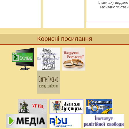
Планчак) видален
монашого ста
Корисні посилання