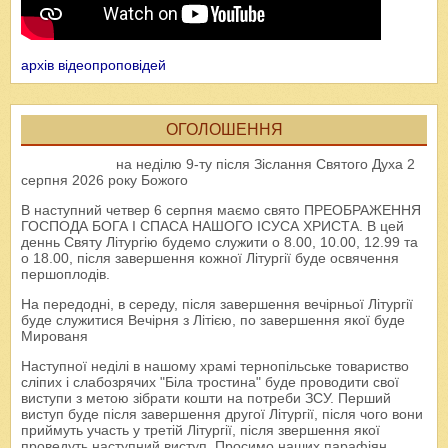
архів відеопроповідей
ОГОЛОШЕННЯ
на неділю 9-ту після Зіслання Святого Духа 2
серпня 2026 року Божого
В наступний четвер 6 серпня маємо свято ПРЕОБРАЖЕННЯ
ГОСПОДА БОГА І СПАСА НАШОГО ІСУСА ХРИСТА. В цей
деннь Святу Літургію будемо служити о 8.00, 10.00, 12.99 та
о 18.00, після завершення кожної Літургії буде освячення
першоплодів.
На передодні, в середу, після завершення вечірньої Літургії
буде служитися Вечірня з Літією, по завершення якої буде
Мированя
Наступної неділі в нашому храмі тернопільське товариство
сліпих і слабозрячих "Біла тростина" буде проводити свої
виступи з метою зібрати кошти на потреби ЗСУ. Перший
виступ буде після завершення другої Літургії, після чого вони
приймуть участь у третій Літургії, після звершення якої
проведуть наступний виступ. Просимо наших парафіян