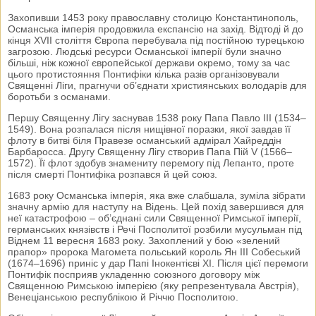
Захопивши 1453 року православну столицю Константинополь,
Османська імперія продовжила експансію на захід. Відтоді й до
кінця XVII століття Європа перебувала під постійною турецькою
загрозою. Людські ресурси Османської імперії були значно
більші, ніж кожної європейської держави окремо, тому за час
цього протистояння Понтифіки кілька разів організовували
Священні Ліги, прагнучи об’єднати християнських володарів для
боротьби з османами.
Першу Священну Лігу заснував 1538 року Папа Павло ІІІ (1534–
1549). Вона розпалася після нищівної поразки, якої завдав її
флоту в битві біля Правезе османський адмірал Хайреддін
Барбаросса. Другу Священну Лігу створив Папа Пій V (1566–
1572). Її флот здобув знамениту перемогу під Лепанто, проте
після смерті Понтифіка розпався й цей союз.
1683 року Османська імперія, яка вже слабшала, зуміла зібрати
значну армію для наступу на Відень. Цей похід завершився для
неї катастрофою – об’єднані сили Священної Римської імперії,
германських князівств і Речі Посполитої розбили мусульман під
Віднем 11 вересня 1683 року. Захоплений у бою «зелений
прапор» пророка Магомета польський король Ян ІІІ Собеський
(1674–1696) приніс у дар Папі Інокентієві ХІ. Після цієї перемоги
Понтифік посприяв укладенню союзного договору між
Священною Римською імперією (яку репрезентувала Австрія),
Венеціанською республікою й Річчю Посполитою.