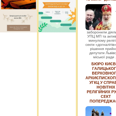
заборонили діяль
УПЦ МП та актив
минулому релігі
секти «догналітів»
рішення прийн
депутати Львівс
міської ради
БЮРО КИЄВ
ГАЛИЦЬКО
ВЕРХОВНО
АРХИЄПИСКОП
УГКЦ У СПРА
НОВІТНІХ
РЕЛІГІЙНИХ РУ
СЕКТ
ПОПЕРЕДЖ