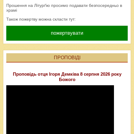
Прошення на Літурґію просимо подавати безпосередньо в
храмі
Також пожертву можна скласти тут:
пожертвувати
ПРОПОВІДІ
Проповідь отця Ігоря Демківа 8 серпня 2026 року
Божого