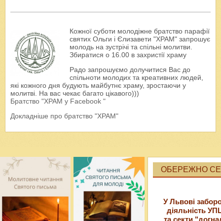
Кожної суботи молодіжне братство парафії
святих Ольги і Єлизавети "ХРАМ" запрошує
молодь на зустрічі та спільні молитви.
Збиратися о 16.00 в захристії храму
Радо запрошуємо долучитися Вас до
спільноти молодих та креативних людей,
які кожного дня будують майбутнє храму, зростаючи у
молитві. На вас чекає багато цікавого)))
Братство "ХРАМ у Facebook "
Докладніше про братство "ХРАМ"
ОБЕРЕЖНО СЕК
У Львові забор
діяльність УП
та секти "догна