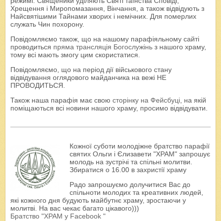
режимі. Священики уділяють Святі таїнства Сповіді,
Хрещення і Миропомазання, Вінчання, а також відвідують з
Найсвятішими Тайнами хворих і немічних. Для померлих
служать Чин похорону.
Повідомляємо також, що на нашому парафіяльному сайті
проводиться
пряма трансляція Богослужінь
з нашого храму,
тому всі мають змогу цим скористатися.
Повідомляємо, що на період дії військового стану
відвідування оглядового майданчика на вежі НЕ
ПРОВОДИТЬСЯ.
Також наша парафія має свою
сторінку на Фейсбуці
, на якій
поміщаються всі новини нашого храму, просимо відвідувати.
Кожної суботи молодіжне братство парафії
святих Ольги і Єлизавети "ХРАМ" запрошує
молодь на зустрічі та спільні молитви.
Збиратися о 16.00 в захристії храму
Радо запрошуємо долучитися Вас до
спільноти молодих та креативних людей,
які кожного дня будують майбутнє храму, зростаючи у
молитві. На вас чекає багато цікавого)))
Братство "ХРАМ у Facebook "