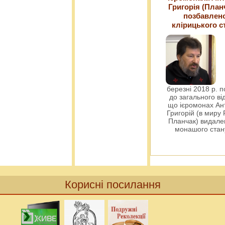
Григорія (План
позбавлен
клірицького с
березні 2018 р. 
до загального ві
що ієромонах Ант
Григорій (в миру
Планчак) видален
монашого ста
Корисні посилання