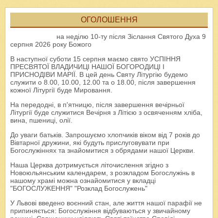
ОГОЛОШЕННЯ
на неділю 10-ту після Зіслання Святого Духа 9
серпня 2026 року Божого
В наступної суботи 15 серпня маємо свято УСПІННЯ
ПРЕСВЯТОЇ ВЛАДИЧИЦІ НАШОЇ БОГОРОДИЦІ І
ПРИСНОДІВИ МАРІЇ. В цей день Святу Літургію будемо
служити о 8.00, 10.00, 12.00 та о 18.00, після завершення
кожної Літургії буде Мировання.
На передодні, в п'ятницю, після завершення вечірньої
Літургії буде служитися Вечірня з Літією з освяченням хліба,
вина, пшениці, олії.
До уваги батьків. Запрошуємо хлопчиків віком від 7 років до
Вівтарної дружини, які будуть прислуговувати при
Богослужіннях та знайомитися з обрядами нашої Церкви.
Наша Церква дотримується літочислення згідно з
Новоюльянським календарем, з розкладом Богослужінь в
нашому храмі можна ознайомитися у вкладці
"БОГОСЛУЖЕННЯ" "Розклад Богослужень"
У Львові введено воєнний стан, але життя нашої парафії не
припиняється: Богослужіння відбуваються у звичайному