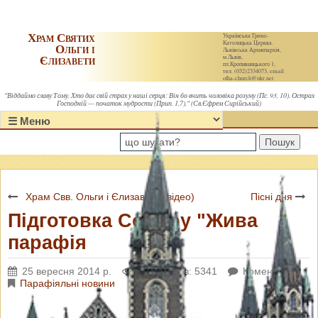
Храм Святих
Українська Греко-
Католицька Церква.
Ольги і
Львівська Архиєпархія,
Єлизавети
м.Львів,
пл.Кропивницького 1,
тел. (032)2334073, email:
olha-church@ukr.net
"Віддаймо славу Тому, Хто дає свій страх у наші серця: Він бо вчить чоловіка розуму (Пс. 93, 10). Острах
Господній — початок мудрости (Прип. 1,7)." (Св.Єфрем Сирійський)
Пошук
Храм Свв. Ольги і Єлизавети (відео)
Пісні дня
Підготовка Собору "Жива
парафія
25 вересня 2014 р.
Переглядів: 5341
Коментарі: 0
Парафіяльні новини