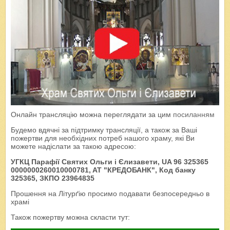
Онлайн трансляцію можна переглядати за цим
посиланням
Будемо вдячні за підтримку трансляції, а також за Ваші
пожертви для необхідних потреб нашого храму, які Ви
можете надіслати за такою адресою:
УГКЦ Парафії Святих Ольги і Єлизавети, UA 96 325365
0000000260010000781, AT "КРЕДОБАНК", Код банку
325365, ЗКПО 23964835
Прошення на Літурґію просимо подавати безпосередньо в
храмі
Також пожертву можна скласти тут: