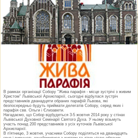
В рамках організації Собору "Жива парафія - місце зустрічі з живим
Христом" Львівської Архиєпархії, сьогодні відбулася зустріч
представників дванадцяти обраних парафій Львова, які
безпосередньо будуть приймати делегатів Собору, серед яких і
парафія свв. Ольги і Єлизавети.
Нагадаємо, що Собор відбудеться 3-5 жовтня 2014 року у стінах
Львівської Духовної Семінарії Святого Духа. У ньому візьмуть
участь понад 200 представників з усіх куточків Львівської
Архиєпархії.
В п'ятницю, 3 жовтня, учасники Собору поділяться на дванадцять
груп і вирушать ознайомитися з життям та діяльністю обраних