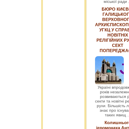
міської ради
БЮРО КИЄВ
ГАЛИЦЬКО
ВЕРХОВНО
АРХИЄПИСКОП
УГКЦ У СПРА
НОВІТНІХ
РЕЛІГІЙНИХ РУ
СЕКТ
ПОПЕРЕДЖ
Україні впродовж
років незалежн
розвиваються р
секти та новітні ре
рухи. Більшість 
знає про існув
таких явищ
.
Колишньог
ієромонаха Ант