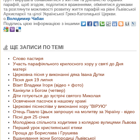
парафій, щоб згодом, поділитися враженнями, обмінятися думками
та розглянути можливості розвитку життя парафій на рівні Львівської
Архиєпархії та цілої Української Греко-Католицької Церкви.
о.
Володимир Чабан
Поділись цією інформацією з іншими
ЩЕ ЗАПИСИ ПО ТЕМІ
Слово пастиря
Участь парафіяльного крилосного хору у святі до Дня
матері
Церковна пісня у виконанні дяка Івана Дутки
Пісня дня 19 липня
Візит Владики Ігоря (відео + фото)
Канікули з Богом (четвер)
Діти готуються до зустрічі святого Миколая
Освячення пасочок в нашому храмі
Церковні піснеспіви у виконанні хору "ВІРУЮ"
Отець Павло Цвьок запрошує на молитву за Україну - відео
Пісні дня 25 січня
Молодіжна спільнота ходитиме з колядою вулицями Львова
Перший урок християнської етики
Проща до Борислава і Грушева
Вшанування ікони Богородиці Львівської