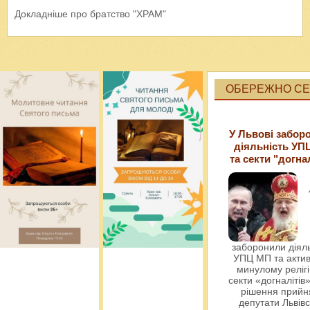
Докладніше про братство "ХРАМ"
ОБЕРЕЖНО СЕК
У Львові забор
діяльність УП
та секти "догна
заборонили діяль
УПЦ МП та актив
минулому релігі
секти «догналітів»
рішення прийн
депутати Львівс