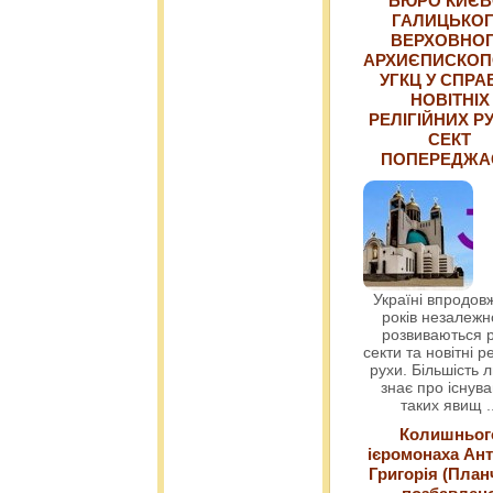
БЮРО КИЄВ
ГАЛИЦЬКО
ВЕРХОВНО
АРХИЄПИСКОП
УГКЦ У СПРА
НОВІТНІХ
РЕЛІГІЙНИХ РУ
СЕКТ
ПОПЕРЕДЖ
Україні впродовж
років незалежн
розвиваються р
секти та новітні ре
рухи. Більшість 
знає про існув
таких явищ
.
Колишньог
ієромонаха Ант
Григорія (План