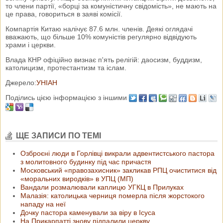
то члени партії, «борці за комуністичну свідомість», не мають на
це права, говориться в заяві комісії.
Компартія Китаю налічує 87.6 млн. членів. Деякі оглядачі
вважають, що більше 10% комуністів регулярно відвідують
храми і церкви.
Влада КНР офіційно визнає п'ять релігій: даосизм, буддизм,
католицизм, протестантизм та іслам.
Джерело:
УНІАН
Поділись цією інформацією з іншими
ЩЕ ЗАПИСИ ПО ТЕМІ
Озброєні люди в Горлівці викрали адвентистського пастора
з молитовного будинку під час причастя
Московський «правозахисник» закликав РПЦ очиститися від
«моральних виродків» в УПЦ (МП)
Вандали розмалювали каплицю УГКЦ в Прилуках
Малазія: католицька черниця померла після жорстокого
нападу на неї
Дочку пастора каменували за віру в Ісуса
На Прикарпатті знову підпалили церкву