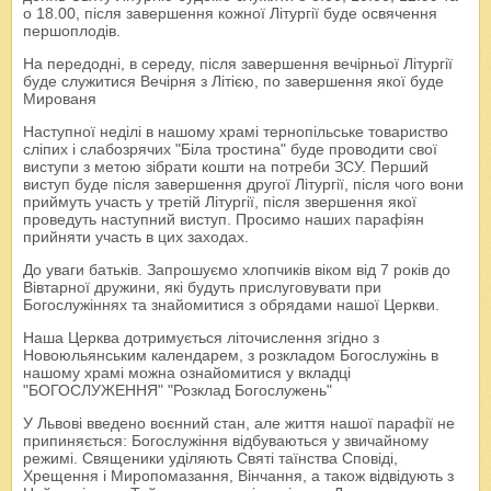
о 18.00, після завершення кожної Літургії буде освячення
першоплодів.
На передодні, в середу, після завершення вечірньої Літургії
буде служитися Вечірня з Літією, по завершення якої буде
Мированя
Наступної неділі в нашому храмі тернопільське товариство
сліпих і слабозрячих "Біла тростина" буде проводити свої
виступи з метою зібрати кошти на потреби ЗСУ. Перший
виступ буде після завершення другої Літургії, після чого вони
приймуть участь у третій Літургії, після звершення якої
проведуть наступний виступ. Просимо наших парафіян
прийняти участь в цих заходах.
До уваги батьків. Запрошуємо хлопчиків віком від 7 років до
Вівтарної дружини, які будуть прислуговувати при
Богослужіннях та знайомитися з обрядами нашої Церкви.
Наша Церква дотримується літочислення згідно з
Новоюльянським календарем, з розкладом Богослужінь в
нашому храмі можна ознайомитися у вкладці
"БОГОСЛУЖЕННЯ" "Розклад Богослужень"
У Львові введено воєнний стан, але життя нашої парафії не
припиняється: Богослужіння відбуваються у звичайному
режимі. Священики уділяють Святі таїнства Сповіді,
Хрещення і Миропомазання, Вінчання, а також відвідують з