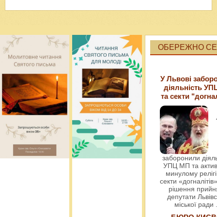
ОБЕРЕЖНО СЕК
У Львові забор
діяльність УП
та секти "догна
заборонили діяль
УПЦ МП та актив
минулому релігі
секти «догналітів»
рішення прийн
депутати Львівс
міської ради