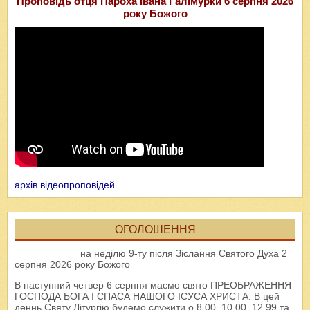
Проповідь отця Пароха Івана Галімурки 6 серпня 2026
року Божого
архів відеопроповідей
ОГОЛОШЕННЯ
на неділю 9-ту після Зіслання Святого Духа 2
серпня 2026 року Божого
В наступний четвер 6 серпня маємо свято ПРЕОБРАЖЕННЯ
ГОСПОДА БОГА І СПАСА НАШОГО ІСУСА ХРИСТА. В цей
деннь Святу Літургію будемо служити о 8.00, 10.00, 12.99 та