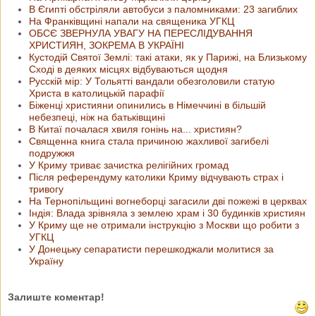
В Єгипті обстріляли автобуси з паломниками: 23 загиблих
На Франківщині напали на священика УГКЦ
ОБСЄ ЗВЕРНУЛА УВАГУ НА ПЕРЕСЛІДУВАННЯ
ХРИСТИЯН, ЗОКРЕМА В УКРАЇНІ
Кустодій Святої Землі: такі атаки, як у Парижі, на Близькому
Сході в деяких місцях відбуваються щодня
Русскій мір: У Тольятті вандали обезголовили статую
Христа в католицькій парафії
Біженці християни опинились в Німеччині в більшій
небезпеці, ніж на батьківщині
В Китаї почалася хвиля гонінь на... християн?
Священна книга стала причиною жахливої загибелі
подружжя
У Криму триває зачистка релігійних громад
Після референдуму католики Криму відчувають страх і
тривогу
На Тернопільщині вогнеборці загасили дві пожежі в церквах
Індія: Влада зрівняла з землею храм і 30 будинків християн
У Криму ще не отримали інструкцію з Москви що робити з
УГКЦ
У Донецьку сепаратисти перешкоджали молитися за
Україну
Залиште коментар!