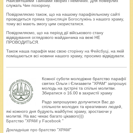
Найсвятішими Тайнами хворих і немічних. Для померлих
служать Чин похорону.
Повідомляємо також, що на нашому парафіяльному сайті
проводиться
пряма трансляція Богослужінь
з нашого храму,
тому всі мають змогу цим скористатися.
Повідомляємо, що на період дії військового стану
відвідування оглядового майданчика на вежі НЕ
ПРОВОДИТЬСЯ.
Також наша парафія має свою
сторінку на Фейсбуці
, на якій
поміщаються всі новини нашого храму, просимо відвідувати.
Кожної суботи молодіжне братство парафії
святих Ольги і Єлизавети "ХРАМ" запрошує
молодь на зустрічі та спільні молитви.
Збиратися о 16.00 в захристії храму
Радо запрошуємо долучитися Вас до
спільноти молодих та креативних людей,
які кожного дня будують майбутнє храму, зростаючи у
молитві. На вас чекає багато цікавого)))
Братство "ХРАМ у Facebook "
Докладніше про братство "ХРАМ"