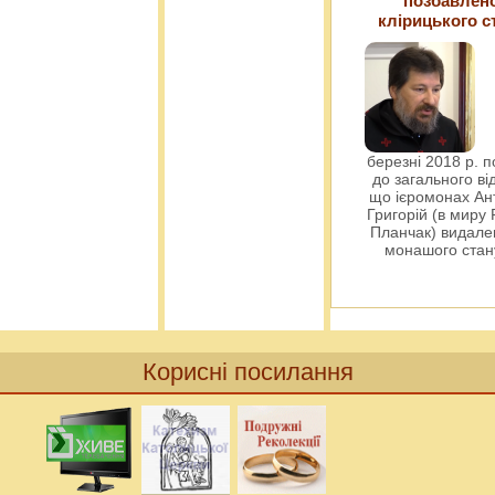
позбавлен
клірицького с
березні 2018 р. 
до загального ві
що ієромонах Ант
Григорій (в миру
Планчак) видален
монашого ста
Корисні посилання