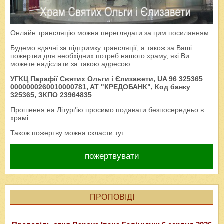
Онлайн трансляцію можна переглядати за цим
посиланням
Будемо вдячні за підтримку трансляції, а також за Ваші
пожертви для необхідних потреб нашого храму, які Ви
можете надіслати за такою адресою:
УГКЦ Парафії Святих Ольги і Єлизавети, UA 96 325365
0000000260010000781, AT "КРЕДОБАНК", Код банку
325365, ЗКПО 23964835
Прошення на Літурґію просимо подавати безпосередньо в
храмі
Також пожертву можна скласти тут:
пожертвувати
ПРОПОВІДІ