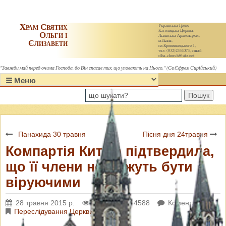
Храм Святих
Українська Греко-
Католицька Церква.
Ольги і
Львівська Архиєпархія,
Єлизавети
м.Львів,
пл.Кропивницького 1,
тел. (032)2334073, email:
olha-church@ukr.net
"Завжди май перед очима Господа, бо Він спасає тих, що уповають на Нього." (Св.Єфрем Сирійський)
Пошук
Панахида 30 травня
Пісня дня 24травня
Компартія Китаю підтвердила,
що її члени не можуть бути
віруючими
28 травня 2015 р.
Переглядів: 4588
Коментарі: 0
Переслідування Церкви