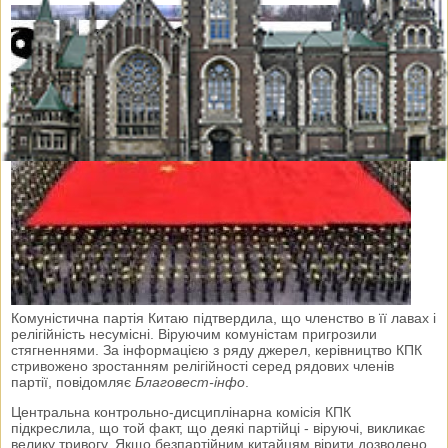
Комуністична партія Китаю підтвердила, що членство в її лавах і
релігійність несумісні. Віруючим комуністам пригрозили
стягненнями. За інформацією з ряду джерел, керівництво КПК
стривожено зростанням релігійності серед рядових членів
партії, повідомляє
Благовест-інфо
.
Центральна контрольно-дисциплінарна комісія КПК
підкреслила, що той факт, що деякі партійці - віруючі, викликає
велику тривогу. Якщо безпартійним китайцям вірити дозволено,