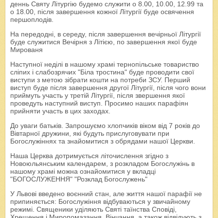
деннь Святу Літургію будемо служити о 8.00, 10.00, 12.99 та
о 18.00, після завершення кожної Літургії буде освячення
першоплодів.
На передодні, в середу, після завершення вечірньої Літургії
буде служитися Вечірня з Літією, по завершення якої буде
Мированя
Наступної неділі в нашому храмі тернопільське товариство
сліпих і слабозрячих "Біла тростина" буде проводити свої
виступи з метою зібрати кошти на потреби ЗСУ. Перший
виступ буде після завершення другої Літургії, після чого вони
приймуть участь у третій Літургії, після звершення якої
проведуть наступний виступ. Просимо наших парафіян
прийняти участь в цих заходах.
До уваги батьків. Запрошуємо хлопчиків віком від 7 років до
Вівтарної дружини, які будуть прислуговувати при
Богослужіннях та знайомитися з обрядами нашої Церкви.
Наша Церква дотримується літочислення згідно з
Новоюльянським календарем, з розкладом Богослужінь в
нашому храмі можна ознайомитися у вкладці
"БОГОСЛУЖЕННЯ" "Розклад Богослужень"
У Львові введено воєнний стан, але життя нашої парафії не
припиняється: Богослужіння відбуваються у звичайному
режимі. Священики уділяють Святі таїнства Сповіді,
Хрещення і Миропомазання, Вінчання, а також відвідують з