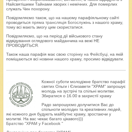
Найсвятішими Тайнами хворих і немічних. Для померлих
служать Чин похорону.
Повідомляємо також, що на нашому парафіяльному сайті
проводиться
пряма трансляція Богослужінь
з нашого храму,
тому всі мають змогу цим скористатися.
Повідомляємо, що на період дії військового стану
відвідування оглядового майданчика на вежі НЕ
ПРОВОДИТЬСЯ.
Також наша парафія має свою
сторінку на Фейсбуці
, на якій
поміщаються всі новини нашого храму, просимо відвідувати.
Кожної суботи молодіжне братство парафії
святих Ольги і Єлизавети "ХРАМ" запрошує
молодь на зустрічі та спільні молитви.
Збиратися о 16.00 в захристії храму
Радо запрошуємо долучитися Вас до
спільноти молодих та креативних людей,
які кожного дня будують майбутнє храму, зростаючи у
молитві. На вас чекає багато цікавого)))
Братство "ХРАМ у Facebook "