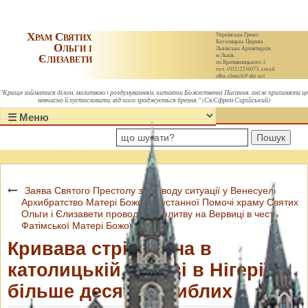
Храм Святих
Українська Греко-
Католицька Церква.
Ольги і
Львівська Архиєпархія,
Єлизавети
м.Львів,
пл.Кропивницького 1,
тел. (032)2334073, email:
olha-church@ukr.net
"Краще займатися ділом, молитвою і роздумуванням, читаючи Божественні Писання, аніж припиняти це
невчасно й пустословити, від чого зроджується брехня." (Св.Єфрем Сирійський)
Пошук
Заява Святого Престолу з приводу ситуації у Венесуелі
Архибратство Матері Божої Неустанної Помочі храму Святих
Ольги і Єлизавети проводить молитву на Вервиці в честь
Фатімської Матері Божої.
Кривава стрілянина в
католицькій церкві в Нігерії:
більше десяти загиблих