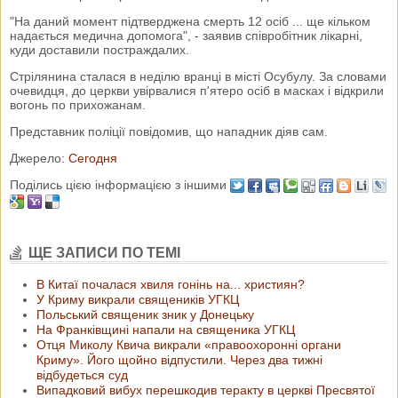
"На даний момент підтверджена смерть 12 осіб ... ще кільком
надається медична допомога", - заявив співробітник лікарні,
куди доставили постраждалих.
Стрілянина сталася в неділю вранці в місті Осубулу. За словами
очевидця, до церкви увірвалися п'ятеро осіб в масках і відкрили
вогонь по прихожанам.
Представник поліції повідомив, що нападник діяв сам.
Джерело:
Сегодня
Поділись цією інформацією з іншими
ЩЕ ЗАПИСИ ПО ТЕМІ
В Китаї почалася хвиля гонінь на... християн?
У Криму викрали священиків УГКЦ
Польський священик зник у Донецьку
На Франківщині напали на священика УГКЦ
Отця Миколу Квича викрали «правоохоронні органи
Криму». Його щойно відпустили. Через два тижні
відбудеться суд
Випадковий вибух перешкодив теракту в церкві Пресвятої