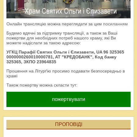
Онлайн трансляцію можна переглядати за цим
посиланням
Будемо вдячні за підтримку трансляції, а також за Ваші
пожертви для необхідних потреб нашого храму, які Ви
можете надіслати за такою адресою:
УГКЦ Парафії Святих Ольги і Єлизавети, UA 96 325365
0000000260010000781, AT "КРЕДОБАНК", Код банку
325365, ЗКПО 23964835
Прошення на Літурґію просимо подавати безпосередньо в
храмі
Також пожертву можна скласти тут:
пожертвувати
ПРОПОВІДІ