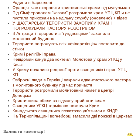
Родини в Барселоні
Франція: час охороняти християнські храми від мусульман
Під Сімферополем "казаки" розгромили храм УПЦ КП и не
пустили прихожан на недільну службу (оновлено) + відео
У ШАХТАРСЬКУ ТЕРОРИСТИ ЗАХОПИЛИ ХРАМ І
ПОГРОЖУВАЛИ ПАСТОРУ РОЗСТРІЛОМ
В Антрациті терористи з "гундяєвцями" захопили
молитовний будинок
Терористи погрожують всіх «філаретівців» поставити до
стінки
Крим і релігійні права
Невідомий кинув два коктейлі Молотова у храм УГКЦ у
Києві
У Криму почалися репресії проти священиків і вірян УПЦ
КП
Озброєні люди в Горлівці викрали адвентистського пастора
з молитовного будинку під час причастя
Терористи розгромили молитовний намет в центрі
Донецька
Християнина вбили за відмову прийняти іслам
Священики УГКЦ терміново покинули Крим
Канадського священика пожиттєво ув'язнили в КНДР
На Тернопільщині вогнеборці загасили дві пожежі в церквах
Залиште коментар!