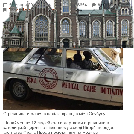
6 серпня 2017 р.
Переглядів: 3664
Коментарі: 0
Переслідування Церкви
Стрілянина сталася в неділю вранці в місті Осубулу
Щонайменше 12 людей стали жертвами стрілянини в
католицькій церкві на південному заході Нігерії, передає
агентство Франс Прес з посиланням на медиків.