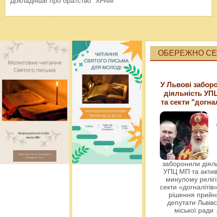
Докладніше про братство "ХРАМ"
ОБЕРЕЖНО СЕК
У Львові забор
діяльність УП
та секти "догна
заборонили діяль
УПЦ МП та актив
минулому релігі
секти «догналітів»
рішення прийн
депутати Львівс
міської ради