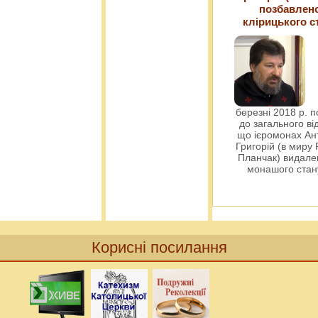
позбавлен
клірицького с
березні 2018 р. 
до загального ві
що ієромонах Ант
Григорій (в миру
Планчак) видален
монашого ста
Корисні посилання