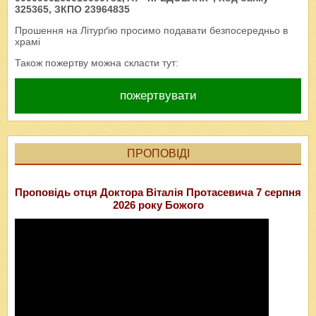
325365, ЗКПО 23964835
Прошення на Літурґію просимо подавати безпосередньо в
храмі
Також пожертву можна скласти тут:
пожертвувати
ПРОПОВІДІ
Проповідь отця Доктора Віталія Протасевича 7 серпня
2026 року Божого