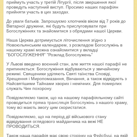
приймуть участь у третій Літургії, після звершення якої
проведуть наступний виступ. Просимо наших парафіян
прийняти участь в цих заходах.
До уваги батьків. Запрошуємо хлопчиків віком від 7 років до
Вівтарної дружини, які будуть прислуговувати при
Богослужіннях та знайомитися з обрядами нашої Церкви.
Наша Церква дотримується літочислення згідно з
Новоюльянським календарем, з розкладом Богослужінь в
нашому храмі можна ознайомитися у вкладці
"БОГОСЛУЖЕННЯ" "Розклад Богослужень"
У Львові введено воєнний стан, але життя нашої парафії не
припиняється: Богослужіння відбуваються у звичайному
режимі. Священики уділяють Святі таїнства Сповіді,
Хрещення і Миропомазання, Вінчання, а також відвідують з
Найсвятішими Тайнами хворих і немічних. Для померлих
служать Чин похорону.
Повідомляємо також, що на нашому парафіяльному сайті
проводиться
пряма трансляція Богослужінь
з нашого храму,
тому всі мають змогу цим скористатися.
Повідомляємо, що на період дії військового стану
відвідування оглядового майданчика на вежі НЕ
ПРОВОДИТЬСЯ.
Також наша парафія має свою
сторінку на Фейсбуці
, на якій