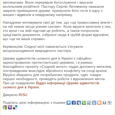
автоматами. Вони перервали богослужіння і змусили
молільників розійтися. Пастору Сергію Литовченку наказали
закрити приміщення церкви, примусили його сісти в одну з
машин і відвезли в невідомому напрямку.
Нападники мотивували свої дії тим, що «це православна земля і
на ній немає місця різним сектам». Коли віруючі запитали у них,
хто вони і на якій підставі це роблять, а також попросили
пред'явити документи, озброєні люди в грубій формі відповіли,
що «це не ваша справа».
Керівництво Східної місії намагається з'ясувати
місцезнаходження викраденого пастора.
Церква адвентистів сьомого дня в Україні є офіційно
зареєстрованою протестантської церквою, і в рамках
благодійного проекту «Східний ангел» надає допомогу жителям,
постраждалим внаслідок збройного конфлікту на сході країни.
Віруючі збирають для потребуючих продукти, одяг, товари
першої необхідності, проводять роботи з відновлення житла.
Про це повідомляє
Відділ інформації Церкви адвентистів
сьомого дня в Україні
.
Джерело:
RISU
Поділись цією інформацією з іншими