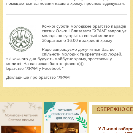
поміщаються всі новини нашого храму, просимо відвідувати.
Кожної суботи молодіжне братство парафії
святих Ольги і Єлизавети "ХРАМ" запрошує
молодь на зустрічі та спільні молитви.
Збиратися о 16.00 в захристії храму
Радо запрошуємо долучитися Вас до
спільноти молодих та креативних людей,
які кожного дня будують майбутнє храму, зростаючи у
молитві. На вас чекає багато цікавого)))
Братство "ХРАМ у Facebook "
Докладніше про братство "ХРАМ"
ОБЕРЕЖНО СЕК
У Львові забор