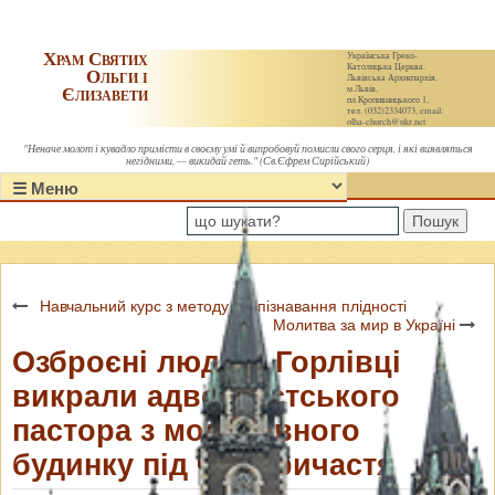
Храм Святих
Українська Греко-
Католицька Церква.
Ольги і
Львівська Архиєпархія,
Єлизавети
м.Львів,
пл.Кропивницького 1,
тел. (032)2334073, email:
olha-church@ukr.net
"Неначе молот і кувадло примісти в своєму умі й випробовуй помисли свого серця, і які виявляться
негідними, — викидай геть." (Св.Єфрем Сирійський)
Пошук
Навчальний курс з методу розпізнавання плідності
Молитва за мир в Україні
Озброєні люди в Горлівці
викрали адвентистського
пастора з молитовного
будинку під час причастя