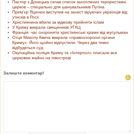
Пастор з Донецька склав список захоплених терористами
церков – спеціально для шанувальників Путіна
Прем'єр Яценюк виступив на захист віруючих українців від
утисків в Росії
Християнина вбили за відмову прийняти іслам
У Криму викрали священиків УГКЦ
Франція: час охороняти християнські храми від мусульман
Отця Миколу Квича викрали «правоохоронні органи
Криму». Його щойно відпустили. Через два тижні
відбудеться суд
Окупаційна поліція Криму та «Інтерпол» описали все
церковне майно на півострові
Залиште коментар!