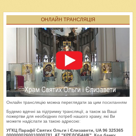
ОНЛАЙН ТРАНСЛЯЦІЯ
Онлайн трансляцію можна переглядати за цим
посиланням
Будемо вдячні за підтримку трансляції, а також за Ваші
пожертви для необхідних потреб нашого храму, які Ви
можете надіслати за такою адресою:
УГКЦ Парафії Святих Ольги і Єлизавети, UA 96 325365
0000000260010000781, AT "КРЕДОБАНК", Код банку