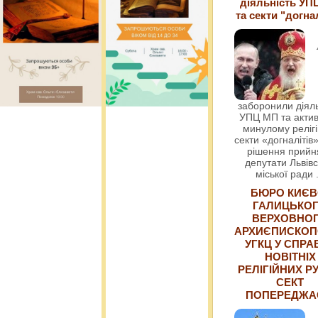
діяльність УП
та секти "догна
заборонили діяль
УПЦ МП та актив
минулому релігі
секти «догналітів»
рішення прийн
депутати Львівс
міської ради
БЮРО КИЄВ
ГАЛИЦЬКО
ВЕРХОВНО
АРХИЄПИСКОП
УГКЦ У СПРА
НОВІТНІХ
РЕЛІГІЙНИХ РУ
СЕКТ
ПОПЕРЕДЖ