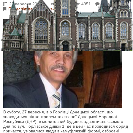
29 вересня 2014 р.
Переглядів: 4951
Коментарі: 0
Переслідування Церкви
В суботу, 27 вересня, в р Горлівці Донецької області, що
знаходиться під контролем так званої Донецької Народної
Республіки (ДНР), в молитовний будинок адвентистів сьомого
дня по вул. Горлівської дивізії 1, де в цей час проводився обряд
причастя, увірвалися люди в камуфляжній формі, озброєні