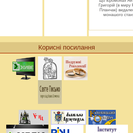
що ієромонах Ант
Григорій (в миру
Планчак) видален
монашого ста
Корисні посилання