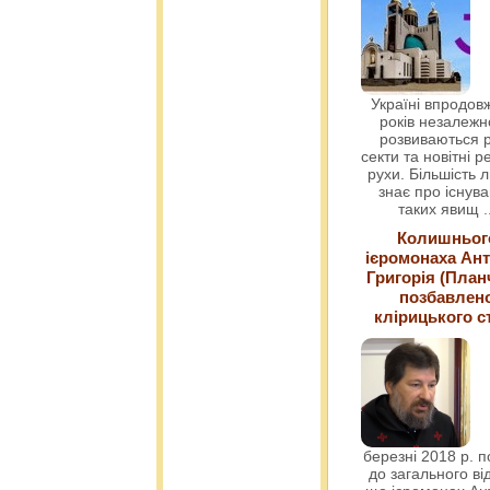
Україні впродовж
років незалежн
розвиваються р
секти та новітні ре
рухи. Більшість 
знає про існув
таких явищ
.
Колишньог
ієромонаха Ант
Григорія (План
позбавлен
клірицького с
березні 2018 р. 
до загального ві