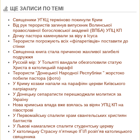
ЩЕ ЗАПИСИ ПО ТЕМІ
Священики УГКЦ терміново покинули Крим
Від рук терористів загинув випускник Волинської
православної богословської академії (ВПБА) УПЦ КП
Дочку пастора каменували за віру в Ісуса
Терористи погрожують всіх «філаретівців» поставити до
стінки
Священна книга стала причиною жахливої загибелі
подружжя
Русскій мір: У Тольятті вандали обезголовили статую
Христа в католицькій парафії
Терористи "Донецької Народної Республіки " жорстоко
побили пастора (фото)
У Криму козаки напали на парафіян церкви Київського
патріархату
У Донецьку сепаратисти перешкоджали молитися за
Україну
Нова кримська влада вже взялась за вірян УПЦ КП на
півострові
У Первомайську спалили храм євангельських християн
баптистів
У Львові намагалися спалити студентську церкву
У католицьку Страсну п'ятницю ІГІЛ розіп'яв католицького
священика