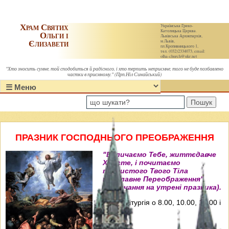
Храм Святих
Українська Греко-
Католицька Церква.
Ольги і
Львівська Архиєпархія,
Єлизавети
м.Львів,
пл.Кропивницького 1,
тел. (032)2334073, email:
olha-church@ukr.net
"Хто зносить сумне, той сподобиться й радісного, і хто терпить неприємне, того не буде позбавлено
частки в приємному." (Прп.Ніл Синайський)
Пошук
ПРАЗНИК ГОСПОДНЬОГО ПРЕОБРАЖЕННЯ
"Величаємо Тебе, життєдавче
Христе, і почитаємо
пречистого Твого Тіла
преславне Переображення"
(Величання на утрені празника).
Свята Літургія о 8.00, 10.00, 12.00 і
18.00