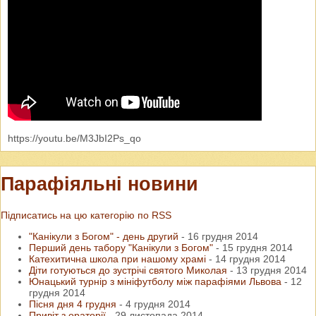
https://youtu.be/M3JbI2Ps_qo
Парафіяльні новини
Підписатись на цю категорію по RSS
"Канікули з Богом" - день другий
-
16 грудня 2014
Перший день табору "Канікули з Богом"
-
15 грудня 2014
Катехитична школа при нашому храмі
-
14 грудня 2014
Діти готуються до зустрічі святого Миколая
-
13 грудня 2014
Юнацький турнір з мініфутболу між парафіями Львова
-
12
грудня 2014
Пісня дня 4 грудня
-
4 грудня 2014
Привіт з ораторії
-
29 листопада 2014