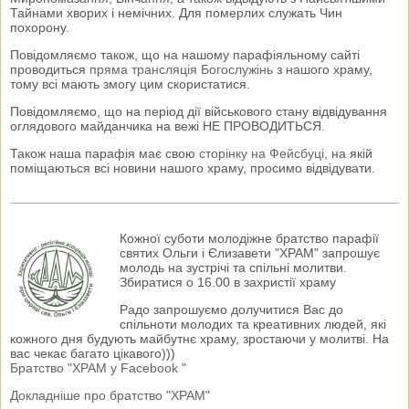
Тайнами хворих і немічних. Для померлих служать Чин
похорону.
Повідомляємо також, що на нашому парафіяльному сайті
проводиться
пряма трансляція Богослужінь
з нашого храму,
тому всі мають змогу цим скористатися.
Повідомляємо, що на період дії військового стану відвідування
оглядового майданчика на вежі НЕ ПРОВОДИТЬСЯ.
Також наша парафія має свою
сторінку на Фейсбуці
, на якій
поміщаються всі новини нашого храму, просимо відвідувати.
Кожної суботи молодіжне братство парафії
святих Ольги і Єлизавети "ХРАМ" запрошує
молодь на зустрічі та спільні молитви.
Збиратися о 16.00 в захристії храму
Радо запрошуємо долучитися Вас до
спільноти молодих та креативних людей, які
кожного дня будують майбутнє храму, зростаючи у молитві. На
вас чекає багато цікавого)))
Братство "ХРАМ у Facebook "
Докладніше про братство "ХРАМ"