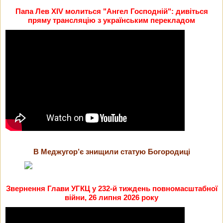
Папа Лев XIV молиться "Ангел Господній": дивіться
пряму трансляцію з українським перекладом
В Меджугор’є знищили статую Богородиці
Звернення Глави УГКЦ у 232-й тиждень повномасштабної
війни, 26 липня 2026 року