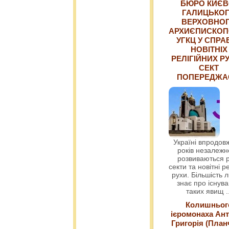
БЮРО КИЄВ
ГАЛИЦЬКО
ВЕРХОВНО
АРХИЄПИСКОП
УГКЦ У СПРА
НОВІТНІХ
РЕЛІГІЙНИХ РУ
СЕКТ
ПОПЕРЕДЖ
Україні впродовж
років незалежн
розвиваються р
секти та новітні ре
рухи. Більшість 
знає про існув
таких явищ
.
Колишньог
ієромонаха Ант
Григорія (План