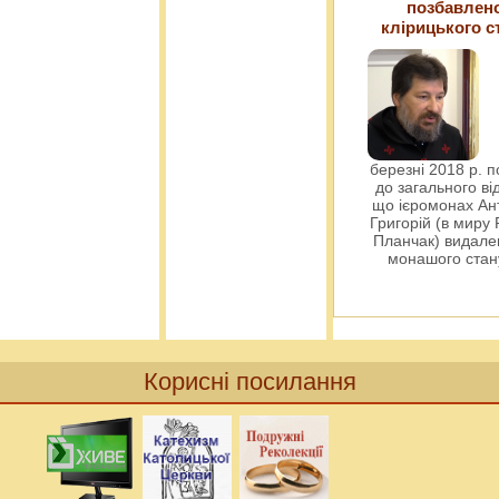
позбавлен
клірицького с
березні 2018 р. 
до загального ві
що ієромонах Ант
Григорій (в миру
Планчак) видален
монашого ста
Корисні посилання