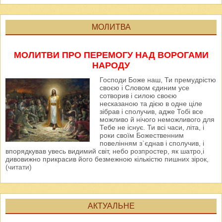
МОЛИТВА
МОЛИТВИ ПРО ПЕРЕМОГУ НАД ВОРОГАМИ
НАРОДУ
Господи Боже наш, Ти премудрістю
своєю і Словом єдиним усе
сотворив і силою своєю
несказаною та дією в одне ціле
зібрав і сполучив, адже Тобі все
можливо й нічого неможливого для
Тебе не існує. Ти всі часи, літа, і
роки своїм Божественним
повелінням з`єднав і сполучив, і
впорядкував увесь видимий світ, небо розпростер, як шатро,і
дивовижно прикрасив його безмежною кількістю пишних зірок,
(читати)
АКТУАЛЬНЕ