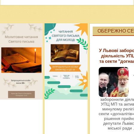
ОБЕРЕЖНО СЕК
У Львові забор
діяльність УП
та секти "догна
заборонили діяль
УПЦ МП та актив
минулому релігі
секти «догналітів»
рішення прийн
депутати Львівс
міської ради