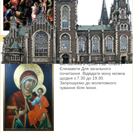
Ікона Львівської Богородиці
Ікона Львівської Богородиці
виставлена в Храмі Свв. Ольги і
Єлизавети Для загального
почитання. Відвідати ікону можна
щодня з 7.30 до 19.30.
Запрошуємо до молитовного
чування біля Ікони.