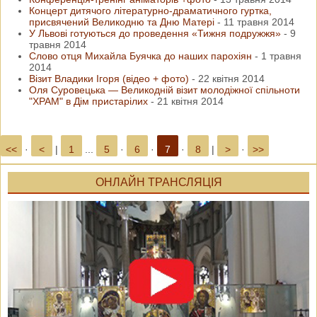
Концерт дитячого літературно-драматичного гуртка,
присвячений Великодню та Дню Матері
-
11 травня 2014
У Львові готуються до проведення «Тижня подружжя»
-
9
травня 2014
Слово отця Михайла Буячка до наших парохіян
-
1 травня
2014
Візит Владики Ігоря (відео + фото)
-
22 квітня 2014
Оля Суровецька — Великодній візит молодіжної спільноти
"ХРАМ" в Дім пристарілих
-
21 квітня 2014
<<
·
<
|
1
...
5
·
6
·
7
·
8
|
>
·
>>
ОНЛАЙН ТРАНСЛЯЦІЯ