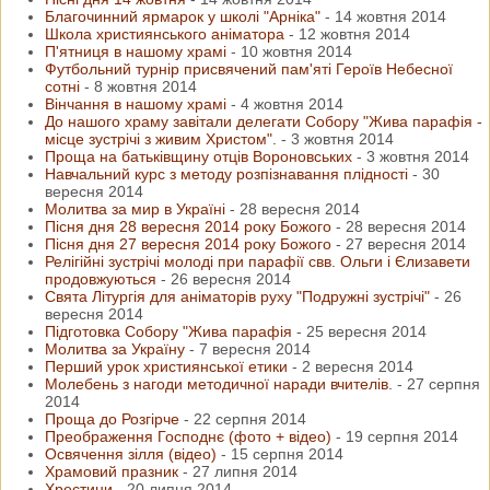
Благочинний ярмарок у школі "Арніка"
-
14 жовтня 2014
Школа християнського аніматора
-
12 жовтня 2014
П'ятниця в нашому храмі
-
10 жовтня 2014
Футбольний турнір присвячений пам'яті Героїв Небесної
сотні
-
8 жовтня 2014
Вінчання в нашому храмі
-
4 жовтня 2014
До нашого храму завітали делегати Собору "Жива парафія -
місце зустрічі з живим Христом".
-
3 жовтня 2014
Проща на батьківщину отців Вороновських
-
3 жовтня 2014
Навчальний курс з методу розпізнавання плідності
-
30
вересня 2014
Молитва за мир в Україні
-
28 вересня 2014
Пісня дня 28 вересня 2014 року Божого
-
28 вересня 2014
Пісня дня 27 вересня 2014 року Божого
-
27 вересня 2014
Релігійні зустрічі молоді при парафії свв. Ольги і Єлизавети
продовжуються
-
26 вересня 2014
Свята Літургія для аніматорів руху "Подружні зустрічі"
-
26
вересня 2014
Підготовка Собору "Жива парафія
-
25 вересня 2014
Молитва за Україну
-
7 вересня 2014
Перший урок християнської етики
-
2 вересня 2014
Молебень з нагоди методичної наради вчителів.
-
27 серпня
2014
Проща до Розгірче
-
22 серпня 2014
Преображення Господнє (фото + відео)
-
19 серпня 2014
Освячення зілля (відео)
-
15 серпня 2014
Храмовий празник
-
27 липня 2014
Хрестини
-
20 липня 2014