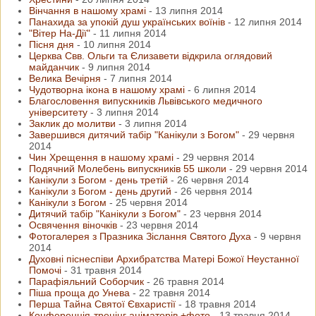
Вінчання в нашому храмі
-
13 липня 2014
Панахида за упокій душ українських воїнів
-
12 липня 2014
"Вітер На-Дії"
-
11 липня 2014
Пісня дня
-
10 липня 2014
Церква Свв. Ольги та Єлизавети відкрила оглядовий
майданчик
-
9 липня 2014
Велика Вечірня
-
7 липня 2014
Чудотворна ікона в нашому храмі
-
6 липня 2014
Благословення випускників Львівського медичного
університету
-
3 липня 2014
Заклик до молитви
-
3 липня 2014
Завершився дитячий табір "Канікули з Богом"
-
29 червня
2014
Чин Хрещення в нашому храмі
-
29 червня 2014
Подячний Молебень випускників 55 школи
-
29 червня 2014
Канікули з Богом - день третій
-
26 червня 2014
Канікули з Богом - день другий
-
26 червня 2014
Канікули з Богом
-
25 червня 2014
Дитячий табір "Канікули з Богом"
-
23 червня 2014
Освячення віночків
-
23 червня 2014
Фотогалерея з Празника Зіслання Святого Духа
-
9 червня
2014
Духовні піснеспіви Архибратства Матері Божої Неустанної
Помочі
-
31 травня 2014
Парафіяльний Соборчик
-
26 травня 2014
Піша проща до Унева
-
22 травня 2014
Перша Тайна Святої Євхаристії
-
18 травня 2014
Конференція-тренінг аніматорів +фото
-
13 травня 2014