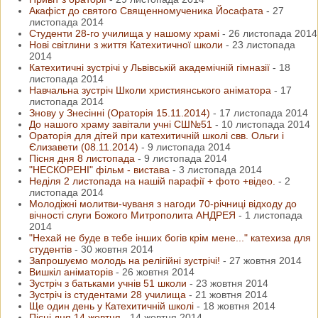
Акафіст до святого Священномученика Йосафата
-
27
листопада 2014
Студенти 28-го училища у нашому храмі
-
26 листопада 2014
Нові світлини з життя Катехитичної школи
-
23 листопада
2014
Катехитичні зустрічі у Львівській академічній гімназії
-
18
листопада 2014
Навчальна зустріч Школи християнського аніматора
-
17
листопада 2014
Знову у Знесінні (Ораторія 15.11.2014)
-
17 листопада 2014
До нашого храму завітали учні СШ№51
-
10 листопада 2014
Ораторія для дітей при катехитичній школі свв. Ольги і
Єлизавети (08.11.2014)
-
9 листопада 2014
Пісня дня 8 листопада
-
9 листопада 2014
"НЕСКОРЕНІ" фільм - вистава
-
3 листопада 2014
Неділя 2 листопада на нашій парафії + фото +відео.
-
2
листопада 2014
Молодіжні молитви-чуваня з нагоди 70-річниці відходу до
вічності слуги Божого Митрополита АНДРЕЯ
-
1 листопада
2014
"Нехай не буде в тебе інших богів крім мене..." катехиза для
студентів
-
30 жовтня 2014
Запрошуємо молодь на релігійні зустрічі!
-
27 жовтня 2014
Вишкіл аніматорів
-
26 жовтня 2014
Зустріч з батьками учнів 51 школи
-
23 жовтня 2014
Зустріч із студентами 28 училища
-
21 жовтня 2014
Ще один день у Катехитичній школі
-
18 жовтня 2014
Пісні дня 14 жовтня
-
14 жовтня 2014