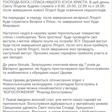
ГОСПОДА БОГА І СПАСА НАШОГО ІСУСА ХРИСТА. В цей деннь
Святу Літургію будемо служити о 8.00, 10.00, 12.99 та о 18.00,
після завершення кожної Літургії буде освячення першоплодів.
На передодні, в середу, після завершення вечірньої Літургії
буде служитися Вечірня з Літією, по завершення якої буде
Мированя
Наступної неділі в нашому храмі тернопільське товариство
сліпих і слабозрячих "Біла тростина" буде проводити свої
виступи з метою зібрати кошти на потреби ЗСУ. Перший виступ
буде після завершення другої Літургії, після чого вони приймуть
участь у третій Літургії, після звершення якої проведуть
наступний виступ. Просимо наших парафіян прийняти участь в
цих заходах.
До уваги батьків. Запрошуємо хлопчиків віком від 7 років до
Вівтарної дружини, які будуть прислуговувати при Богослужіннях
та знайомитися з обрядами нашої Церкви.
Наша Церква дотримується літочислення згідно з
Новоюльянським календарем, з розкладом Богослужінь в
нашому храмі можна ознайомитися у вкладці
"БОГОСЛУЖЕННЯ" "Розклад Богослужень"
У Львові введено воєнний стан, але життя нашої парафії не
припиняється: Богослужіння відбуваються у звичайному режимі.
Священики уділяють Святі таїнства Сповіді, Хрещення і
Миропомазання, Вінчання, а також відвідують з Найсвятішими