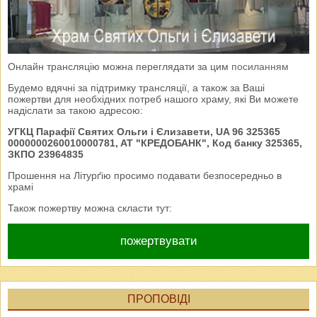
Онлайн трансляцію можна переглядати за цим
посиланням
Будемо вдячні за підтримку трансляції, а також за Ваші
пожертви для необхідних потреб нашого храму, які Ви можете
надіслати за такою адресою:
УГКЦ Парафії Святих Ольги і Єлизавети, UA 96 325365
0000000260010000781, AT "КРЕДОБАНК", Код банку 325365,
ЗКПО 23964835
Прошення на Літурґію просимо подавати безпосередньо в
храмі
Також пожертву можна скласти тут:
пожертвувати
ПРОПОВІДІ