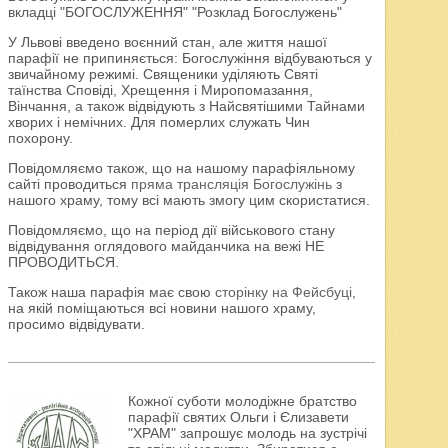
вкладці "БОГОСЛУЖЕННЯ" "Розклад Богослужень"
У Львові введено воєнний стан, але життя нашої
парафії не припиняється: Богослужіння відбуваються у
звичайному режимі. Священики уділяють Святі
таїнства Сповіді, Хрещення і Миропомазання,
Вінчання, а також відвідують з Найсвятішими Тайнами
хворих і немічних. Для померлих служать Чин
похорону.
Повідомляємо також, що на нашому парафіяльному
сайті проводиться
пряма трансляція Богослужінь
з
нашого храму, тому всі мають змогу цим скористатися.
Повідомляємо, що на період дії військового стану
відвідування оглядового майданчика на вежі НЕ
ПРОВОДИТЬСЯ.
Також наша парафія має свою
сторінку на Фейсбуці
,
на якій поміщаються всі новини нашого храму,
просимо відвідувати.
Кожної суботи молодіжне братство
парафії святих Ольги і Єлизавети
"ХРАМ" запрошує молодь на зустрічі