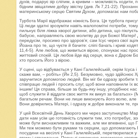
духів, подарує зір сліпим, а кривим – можливість ходити, 
бідним звіщатиме добру звістку (див. Лк 7,21-22). Прохання
материнському серцю Святим Духом, допомагає нам побачит
Турбота Марії відображає ніжність Бога. Ця турбота прис
Ці люди здатні зрозуміти навіть малопомітні потреби, то
пильнує біля ліжка хворої дитини, або дитина, що піклуєтьс
бабусю, направляють свою молитву до рук Божої Матері! 
передусім, просимо про здоров’я; сам Ісус через свої зціле
Йоана про те, що чуєте й бачите: сліпі бачать і криві ход
11,4-5). Але любов, що живиться вірою, спонукає нас про
життєвий спокій. Ця любов йде від серця, вона є Даром Б
хто просить Його з вірою.
У сцені, що відбувається у Кані Галилейській, окрім Ісуса і
скаже вам, – робіть» (Йн 2,5). Безумовно, чудо здійснює 
заручитися допомогою людей. Він міг би одразу зробити т
співпрацю людей і просить слуг, щоб вони наповнили їх во
іншим! Ця справа, більше за будь-яку іншу, уподібнює на
щоб служити й віддати своє життя як викуп за багатьох» (М
багатьом речам. Вони не лише виконують його волю, але й
Вони довірились Матері, і одразу ж добре виконали те, про
У цей Всесвітній День Хворого ми через заступництво Мар
дати нам усім цю готовність служити тим, хто потребує, 
може бути виснажливим та важким, але ми впевнені, що Г
Ми теж можемо бути руками та серцем, що допомагають Бо
посудини на весіллі у Кані Галилейській, перетворилася у
втому і страждання. Поруч зі скромною допомогою хворим