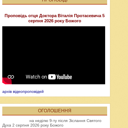
Проповідь отця Доктора Віталія Протасевича 5
серпня 2026 року Божого
архів відеопроповідей
ОГОЛОШЕННЯ
на неділю 9-ту після Зіслання Святого
Духа 2 серпня 2026 року Божого