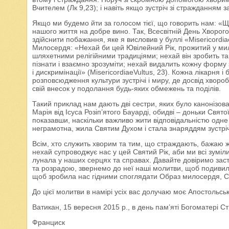
Вчителем (Лк 9,23); і навіть якщо зустріч зі стражданням 
Якщо ми будемо йти за голосом тієї, що говорить нам: «Щ
нашого життя на добре вино. Так, Всесвітній День Хворог
здійснити побажання, яке я висловив у буллі «Misericord
Милосердя: «Нехай би цей Ювілейний Рік, прожитий у мило
шляхетними релігійними традиціями; нехай він зробить та
пізнати і взаємно зрозуміти; нехай видалить кожну форму 
і дискримінації» (MisericordiaeVultus, 23). Кожна лікарня
розповсюдження культури зустрічі і миру, де досвід хворо
свій внесок у подолання будь-яких обмежень та поділів.
Такий приклад нам дають дві сестри, яких було канонізова
Марія від Ісуса Розіп’ятого Бауарді, обидві – доньки Свято
показавши, наскільки важливо жити відповідальністю одне 
неграмотна, жила Святим Духом і стала знаряддям зустріч
Всім, хто служить хворим та тим, що страждають, бажаю ж
нехай супроводжує нас у цей Святий Рік, аби ми всі зуміли
лунала у наших серцях та справах. Давайте довіримо засту
та розрадою, звернемо до неї наші молитви, щоб подиви
щоб зробила нас гідними споглядати Образ милосердя, Сина 
До цієї молитви в намірі усіх вас долучаю моє Апостольс
Ватикан, 15 вересня 2015 р., в день пам’яті Богоматері С
Франциск