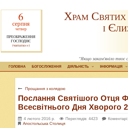
Храм Святих
6
серпня
і Єли
четвер
ПРЕОБРАЖЕННЯ
ГОСПОДНЄ
(читати>>)
"Якщо закам'яніло твоє с
ГОЛОВНА
БОГОСЛУЖЕННЯ
ДІЯЛЬНІСТЬ
ІНФОРМАЦІЯ
Прощання з колядою
Послання Святішого Отця Ф
Всесвітнього Дня Хворого 
4 лютого 2016 р.
Переглядів: 4423
Коментарі:
Апостольська Столиця