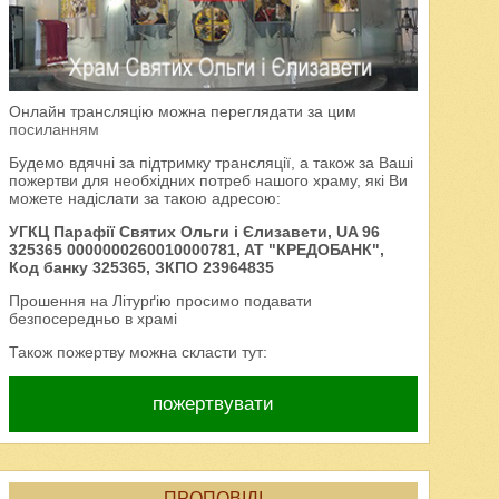
Онлайн трансляцію можна переглядати за цим
посиланням
Будемо вдячні за підтримку трансляції, а також за Ваші
пожертви для необхідних потреб нашого храму, які Ви
можете надіслати за такою адресою:
УГКЦ Парафії Святих Ольги і Єлизавети, UA 96
325365 0000000260010000781, AT "КРЕДОБАНК",
Код банку 325365, ЗКПО 23964835
Прошення на Літурґію просимо подавати
безпосередньо в храмі
Також пожертву можна скласти тут:
пожертвувати
ПРОПОВІДІ