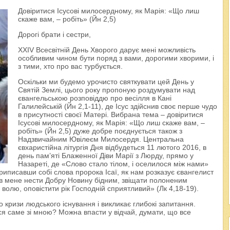
Довіритися Ісусові милосердному, як Марія: «Що лиш
скаже вам, – робіть» (Йн 2,5)
Дорогі брати і сестри,
XXIV Всесвітній День Хворого дарує мені можливість
особливим чином бути поряд з вами, дорогими хворими, і
з тими, хто про вас турбується.
Оскільки ми будемо урочисто святкувати цей День у
Святій Землі, цього року пропоную роздумувати над
євангельською розповіддю про весілля в Кані
Галилейській (Йн 2,1-11), де Ісус здійснив своє перше чудо
в присутності своєї Матері. Вибрана тема – довіритися
Ісусові милосердному, як Марія: «Що лиш скаже вам, –
робіть» (Йн 2,5) дуже добре поєднується також з
Надзвичайним Ювілеєм Милосердя. Центральна
євхаристійна літургія Дня відбудеться 11 лютого 2016, в
день пам’яті Блаженної Діви Марії з Люрду, прямо у
Назареті, де «Слово стало тілом, і оселилося між нами»
приписавши собі слова пророка Ісаї, як нам розказує євангелист
лав мене нести Добру Новину бідним, звіщати полоненим
волю, оповістити рік Господній сприятливий» (Лк 4,18-19).
 кризи людського існування і викликає глибокі запитання.
ся саме зі мною? Можна впасти у відчай, думати, що все