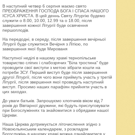
В наступний четвер 6 серпня маємо свято
ПРЕОБРАЖЕННЯ ГОСПОДА БОГА І СПАСА НАШОГО
ІСУСА ХРИСТА. В цей деннь Святу Літургію будемо
служити о 8.00, 10.00, 12.99 та о 18.00, після
завершення кожної Літургії буде освячення
першоплодів.
На передодні, в середу, після завершення вечірньої
Літургії буде служитися Вечірня з Літією, по
завершення якої буде Мированя
Наступної неділі в нашому храмі тернопільське
товариство сліпих і слабозрячих "Біла тростина" буде
проводити свої виступи з метою зібрати кошти на
потреби ЗСУ. Перший виступ буде після завершення
другої Літургії, після чого вони приймуть участь у третій
Літургії, після звершення якої проведуть наступний
виступ. Просимо наших парафіян прийняти участь в
цих заходах.
До уваги батьків. Запрошуємо хлопчиків віком від 7
років до Вівтарної дружини, які будуть прислуговувати
при Богослужіннях та знайомитися з обрядами нашої
Церкви.
Наша Церква дотримується літочислення згідно з
Новоюльянським календарем, з розкладом
Богослужінь в нашому храмі можна ознайомитися у