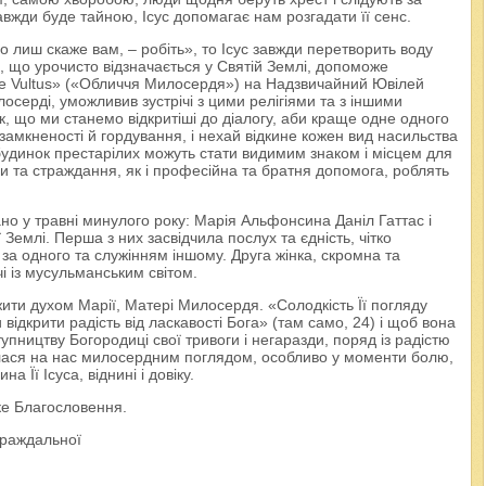
завжди буде тайною, Ісус допомагає нам розгадати її сенс.
о лиш скаже вам, – робіть», то Ісус завжди перетворить воду
о, що урочисто відзначається у Святій Землі, допоможе
iae Vultus» («Обличчя Милосердя») на Надзвичайний Ювілей
серді, уможливив зустрічі з цими релігіями та з іншими
к, що ми станемо відкритіші до діалогу, аби краще одне одного
замкненості й гордування, і нехай відкине кожен вид насильства
 і будинок престарілих можуть стати видимим знаком і місцем для
би та страждання, як і професійна та братня допомога, роблять
но у травні минулого року: Марія Альфонсина Даніл Гаттас і
ї Землі. Перша з них засвідчила послух та єдність, чітко
за одного та служінням іншому. Друга жінка, скромна та
і із мусульманським світом.
ити духом Марії, Матері Милосердя. «Солодкість Її погляду
 відкрити радість від ласкавості Бога» (там само, 24) і щоб вона
пництву Богородиці свої тривоги і негаразди, поряд із радістю
лася на нас милосердним поглядом, особливо у моменти болю,
Її Ісуса, віднині і довіку.
ьке Благословення.
траждальної