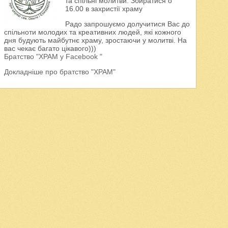
та спільні молитви. Збиратися о
16.00 в захристії храму
Радо запрошуємо долучитися Вас до
спільноти молодих та креативних людей, які кожного
дня будують майбутнє храму, зростаючи у молитві. На
вас чекає багато цікавого)))
Братство "ХРАМ у Facebook "
Докладніше про братство "ХРАМ"