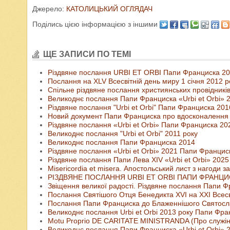
Джерело:
КАТОЛИЦЬКИЙ ОГЛЯДАЧ
Поділись цією інформацією з іншими
ЩЕ ЗАПИСИ ПО ТЕМІ
Різдвяне послання URBI ET ORBI Папи Франциска 20
Послання на XLV Всесвітній день миру 1 січня 2012 р
Спільне різдвяне послання християнських провідників
Великоднє послання Папи Франциска «Urbi et Orbi» 2
Різдвяне послання "Urbi et Orbi" Папи Франциска 201
Новий документ Папи Франциска про вдосконалення пр
Різдвяне послання «Urbi et Orbi» Папи Франциска 20
Великоднє послання "Urbi et Orbi" 2011 року
Великоднє послання Папи Франциска 2014
Різдвяне послання «Urbi et Orbi» 2021 Папи Францис
Різдвяне послання Папи Лева ХІV «Urbi et Orbi» 2025 
Misericordia et misera. Апостольський лист з нагоди
РІЗДВЯНЕ ПОСЛАННЯ URBI ET ORBI ПАПИ ФРАНЦИС
Звіщення великої радості. Різдвяне послання Папи 
Послання Святішого Отця Бенедикта XVI на ХХІ Всесв
Послання Папи Франциска до Блаженнішого Святосла
Великоднє послання Urbi et Orbi 2013 року Папи Фра
Motu Proprio DE CARITATE MINISTRANDA (Про служін
Великоднє послання Папи Франциска «Urbi et Orbi» 