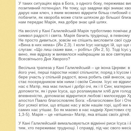
У таких ситуаціях віра в Бога, з одного боку, переживає в
позитивний потенціал. Не тому, що завдяки вірі зникає хво
дарує нам ключ, з яким можемо відкрити більш глибокий 
побачити, як хвороба може стати шляхом до більшої близьк
нам передає Марія, яка добре знає цей шлях.
На весіллі у Кані Галилейській Марія турботливо помічає
символ радості і свята. Марія бачить труднощі, в певному с
Не просто дивиться, зовсім не спішить висловити свої суд
«Вина в них нема» (Йн 2,3). І коли Ісус нагадує їй, що ще
слугам: «Що лиш скаже вам, – робіть» (Йн 2, 5). Тоді Ісус
вино, яке відразу ж виявилося найкращим за все святкува
Всесвітнього Дня Хворого?
Весільна трапеза у Кані Галилейській – це ікона Церкви: 
його учні, перші паростки нової спільноти; поряд з Ісусом
бере участь у спільній радості, вона робить свій внесок, 
стає посередником між ними і своїм Сином. Ісус не відкинув
нас є Матір, яка має пильні і добрі очі, як і її Син; матери
допомогти, як і руки Ісуса, що розламували хліб для голо
впевненістю, допомагає відкритися любові і милосердю Хри
апостол Павло благословляє Бога: «Благословен Бог і Оте
Бог усякої втіхи, що втішає нас у всім нашім горі, щоб ми м
самих нас утішає. Бо як маємо в нас надмір Христових стр
1,3-5). Марія – це «втішена» Матір, яка втішає своїх дітей.
У Кані Галилейській вимальовуються відмінні риси Ісуса і 
тим, хто переживає труднощі. І справді, під час свого месіа