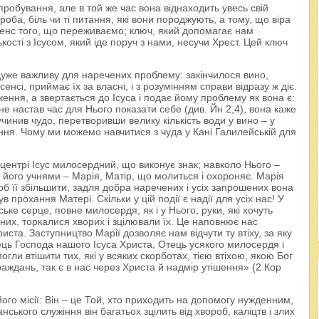
ипробування, але в той же час вона віднаходить увесь свій
роба, біль чи ті питання, які вони породжують, а тому, що віра
сенс того, що переживаємо; ключ, який допомагає нам
ості з Ісусом, який іде поруч з нами, несучи Хрест. Цей ключ
 дуже важливу для наречених проблему: закінчилося вино,
енсі, приймає їх за власні, і з розумінням справи відразу ж діє.
ження, а звертається до Ісуса і подає йому проблему як вона є:
 не настав час для Нього показати себе (див. Йн 2,4), вона каже
 учинив чудо, перетворивши велику кількість води у вино – у
ння. Чому ми можемо навчитися з чуда у Кані Галилейській для
в центрі Ісус милосердний, що виконує знак; навколо Нього –
 і його учнями – Марія, Матір, що молиться і охороняє. Марія
щоб її збільшити, задля добра наречених і усіх запрошених вона
 прохання Матері. Скільки у цій події є надії для усіх нас! У
нське серце, повне милосердя, як і у Нього; руки, які хочуть
дних, торкалися хворих і зцілювали їх. Це наповнює нас
ста. Заступництво Марії дозволяє нам відчути ту втіху, за яку
ць Господа нашого Ісуса Христа, Отець усякого милосердя і
огли втішити тих, які у всяких скорботах, тією втіхою, якою Бог
аждань, так є в нас через Христа й надмір утішення» (2 Кор
його місії: Він – це Той, хто приходить на допомогу нужденним,
нського служіння він багатьох зцілить від хвороб, каліцтв і злих