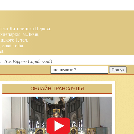
реко-Католицька Церква.
хиєпархія, м.Львів,
ького 1, тел.
, email:
olha-
et
я." (Св.Єфрем Сирійський)
Пошук
ОНЛАЙН ТРАНСЛЯЦІЯ