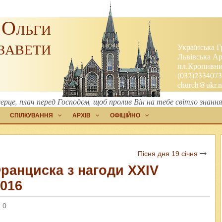
 Ольги
завети
Українська Г
Львівська Ар
пл.Кропивниц
(032)2334073
church@ukr.n
ерце, плач перед Господом, щоб пролив Він на тебе світло знанн
СПІЛКУВАННЯ
АРХІВ
ОФІЦІЙНО
Пісня дня 19 січня
ранциска з нагоди XXIV
2016
 0