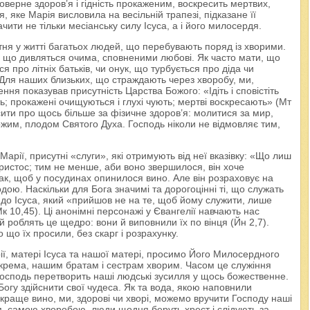
поверне здоров’я і гідність прокаженим, воскресить мертвих,
, яке Марія висловила на весільній трапезі, підказане її
и не тільки месіанську силу Ісуса, а і його милосердя.
утня у житті багатьох людей, що перебувають поряд із хворими.
му що дивляться очима, сповненими любові. Як часто мати, що
я про літніх батьків, чи онук, що турбується про діда чи
Для наших близьких, що страждають через хворобу, ми,
ння показував присутність Царства Божого: «Ідіть і сповістіть
ять; прокажені очищуються і глухі чують; мертві воскресають» (Мт
сити про щось більше за фізичне здоров’я: молитися за мир,
ожим, плодом Святого Духа. Господь ніколи не відмовляє тим,
 Марії, присутні «слуги», які отримують від неї вказівку: «Що лиш
Христос; тим не менше, аби воно звершилося, він хоче
ак, щоб у посудинах опинилося вино. Але він розраховує на
дою. Наскільки для Бога значимі та дорогоцінні ті, що служать
с до Ісуса, який «прийшов не на те, щоб йому служити, лише
к 10,45). Ці анонімні персонажі у Євангелії навчають нас
 роблять це щедро: вони й виповнили їх по вінця (Йн 2,7).
 що їх просили, без скарг і розрахунку.
ії, матері Ісуса та нашої матері, просимо Його Милосердного
зокрема, нашим братам і сестрам хворим. Часом це служіння
осподь перетворить наші людські зусилля у щось божественне.
гу здійснити свої чудеса. Як та вода, якою наповнили
 краще вино, ми, здорові чи хворі, можемо вручити Господу наші
, самою хворобою, люди щодня беруть хрест і слідують за