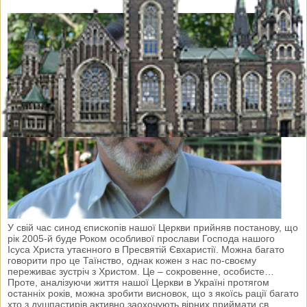
У свій час синод єпископів нашої Церкви прийняв постанову, що
рік 2005-й буде Роком особливої прослави Господа нашого
Ісуса Христа утаєнного в Пресвятій Євхаристії. Можна багато
говорити про це Таїнство, однак кожен з нас по-своєму
переживає зустріч з Христом. Це – сокровенне, особисте…
Проте, аналізуючи життя нашої Церкви в Україні протягом
останніх років, можна зробити висновок, що з якоїсь рації багато
хто з душпастирів активно заохочують вірних приймати св.