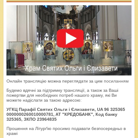
Онлайн трансляцію можна переглядати за цим
посиланням
Будемо вдячні за підтримку трансляції, а також за Ваші
пожертви для необхідних потреб нашого храму, які Ви
можете надіслати за такою адресою:
УГКЦ Парафії Святих Ольги і Єлизавети, UA 96 325365
0000000260010000781, AT "КРЕДОБАНК", Код банку
325365, ЗКПО 23964835
Прошення на Літурґію просимо подавати безпосередньо в
храмі