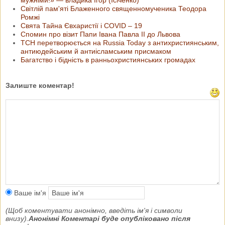
Світлій пам'яті Блаженного священномученика Теодора
Ромжі
Свята Тайна Євхаристії і COVID – 19
Спомин про візит Папи Івана Павла ІІ до Львова
ТСН перетворюється на Russia Today з антихристиянським,
антиюдейським й антиісламським присмаком
Багатство і бідність в ранньохристиянських громадах
Залиште коментар!
Ваше ім'я
(Щоб коментувати анонімно, введіть ім'я і символи
внизу).
Анонімні Коментарі буде опубліковано після