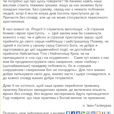
Чи потрібно ще про щось говорити? Як бачимо навіть наші
вислови стають тяжкими гріхами, якщо за них можемо бути
покарані пеклом. Без сумніву, серед нас є немало побожних
людей, котрі б могли кілька днів поспіль приступати до св.
Причастя без сповіді, але це не може стосуватися пересічного
християнина.
В часі кожної св. Літургії її служитель виголошує: «Зі страхом
божим і вірою приступіть…». Цей заклик мав би схаменути
кожного з нас: чи я дійсно зі страхом приступаю зараз, щоб
прийняти до свого серця найбільшу і найстрашнішу Поживу, чи
гідний я гостити у своєму серці Святого Бога, чи добре я
підготувався до цієї надзвичайної події, чи достойний я
прийняти Найсвятіше Тіло і Найчеснішу Кров, чи не
причащаюся я «на суд і на осудження»… Саме тут кожен з нас
мав би продемонструвати своє смирення, свою глибоку і
(щонайважніше) правдиву побожність, бо ж «серцем
сокрушеним і смиренним Бог не погордить». Для того маємо
добре пильнувати своїх душ, маємо часто і щиро сповідатися, а
до кожної сповіді маємо добре готуватися.
Дуже б не хотілося, щоб наші храми перейняли тривожну
практику багатьох закордонних храмів, де величезна кількість
вірних без сповіді, без жодних застережень йдуть причащатися.
Годі повірити, що така практика є Богові милою та приємною.
о. Іван Галімурка
Поділись цією інформацією з іншими