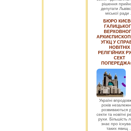
рішення прийн
депутати Львівс
міської ради
БЮРО КИЄВ
ГАЛИЦЬКО
ВЕРХОВНО
АРХИЄПИСКОП
УГКЦ У СПРА
НОВІТНІХ
РЕЛІГІЙНИХ РУ
СЕКТ
ПОПЕРЕДЖ
Україні впродовж
років незалежн
розвиваються р
секти та новітні ре
рухи. Більшість 
знає про існув
таких явищ
.