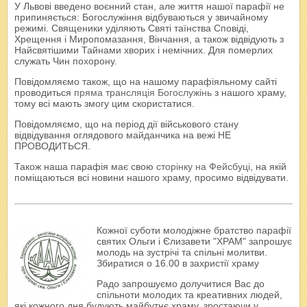
У Львові введено воєнний стан, але життя нашої парафії не
припиняється: Богослужіння відбуваються у звичайному
режимі. Священики уділяють Святі таїнства Сповіді,
Хрещення і Миропомазання, Вінчання, а також відвідують з
Найсвятішими Тайнами хворих і немічних. Для померлих
служать Чин похорону.
Повідомляємо також, що на нашому парафіяльному сайті
проводиться
пряма трансляція Богослужінь
з нашого храму,
тому всі мають змогу цим скористатися.
Повідомляємо, що на період дії військового стану
відвідування оглядового майданчика на вежі НЕ
ПРОВОДИТЬСЯ.
Також наша парафія має свою
сторінку на Фейсбуці
, на якій
поміщаються всі новини нашого храму, просимо відвідувати.
Кожної суботи молодіжне братство парафії
святих Ольги і Єлизавети "ХРАМ" запрошує
молодь на зустрічі та спільні молитви.
Збиратися о 16.00 в захристії храму
Радо запрошуємо долучитися Вас до
спільноти молодих та креативних людей,
які кожного дня будують майбутнє храму, зростаючи у