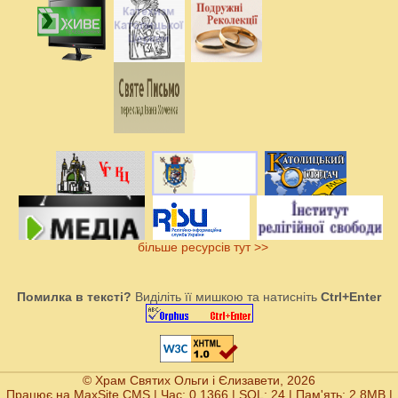
більше ресурсів тут >>
Помилка в тексті?
Виділіть її мишкою та натисніть
Ctrl+Enter
© Храм Святих Ольги і Єлизавети, 2026
Працює на
MaxSite CMS
| Час: 0.1366 | SQL: 24 | Пам'ять: 2.8MB
|