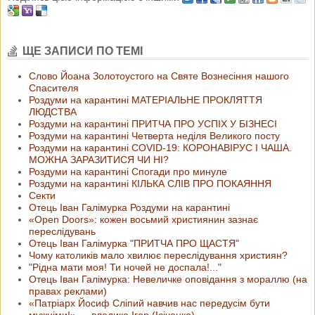
ЩЕ ЗАПИСИ ПО ТЕМІ
Слово Йоана Золотоустого на Святе Вознесіння нашого
Спасителя
Роздуми на карантині МАТЕРІАЛЬНЕ ПРОКЛЯТТЯ
ЛЮДСТВА
Роздуми на карантині ПРИТЧА ПРО УСПІХ У БІЗНЕСІ
Роздуми на карантині Четверта неділя Великого посту
Роздуми на карантині СOVID-19: КОРОНАВІРУС І ЧАША.
МОЖНА ЗАРАЗИТИСЯ ЧИ НІ?
Роздуми на карантині Спогади про минуле
Роздуми на карантині КІЛЬКА СЛІВ ПРО ПОКАЯННЯ
Cекти
Отець Іван Галімурка Роздуми на карантині
«Open Doors»: кожен восьмий християнин зазнає
переслідувань
Отець Іван Галімурка "ПРИТЧА ПРО ЩАСТЯ"
Чому католиків мало хвилює переслідування християн?
"Рідна мати моя! Ти ночей не доспала!..."
Отець Іван Галімурка: Невеличке оповідання з мораллю (на
правах реклами)
«Патріарх Йосиф Сліпий навчив нас передусім бути
мужніми!» — владика Ігор (Ісіченко)