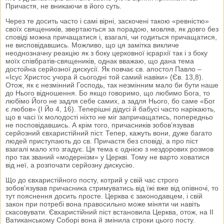
Причастя, не вникаючи в його суть.
Через те досить часто і самі вірні, заскочені такою «ревністю»
своїх священиків, звертаються за порадою, мовляв, як довго без
сповіді можна причащатися і, взагалі, чи годиться причащатися,
не висповідавшись. Можливо, що ця замітка викличе
неоднозначну реакцію як з боку церковної ієрархії так і з боку
моїх співбратів-священиків, однак вважаю, що дана тема
достойна серйозної дискусії. Як повчає св. апостол Павло –
«Ісус Христос учора й сьогодні той самий навіки» (Єв. 13,8).
Отож, як є незмінний Господь, так незмінним мало би бути наше
до Нього відношення. Бо якщо говоримо, що любимо Бога, то
любімо Його не задля себе самих, а задля Нього, бо саме «Бог
є любов» (І Йо 4, 16). Теперішні дідусі й бабусі часто нарікають,
що в часі їх молодості ніхто не міг запричащатись, попередньо
не посповідавшись. А крім того, причасників зобов’язував
серйозний євхаристійний піст. Тепер, кажуть вони, дуже багато
людей приступають до св. Причастя без сповіді, а про піст
взагалі мало хто згадує. Ця тема є однією з нездорових розмов
про так званий «модернізм» у Церкві. Тому не варто ховатися
від неї, а розпочати серйозну дискусію.
Що до євхаристійного посту, котрий у свій час строго
зобов’язував причасника стримуватись від їжі вже від опівночі, то
тут пояснення досить просте. Церква є законодавцем, і свій
закон при потребі вона правосильно може міняти чи навіть
скасовувати. Євхаристійний піст встановила Церква, отож, на ІІ
Ватиканському Соборі вона й змінила строки цього посту.