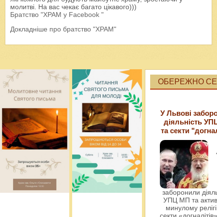
молитві. На вас чекає багато цікавого)))
Братство "ХРАМ у Facebook "
Докладніше про братство "ХРАМ"
ОБЕРЕЖНО СЕК
У Львові забор
діяльність УП
та секти "догна
заборонили діяль
УПЦ МП та актив
минулому релігі
секти «догналітів»