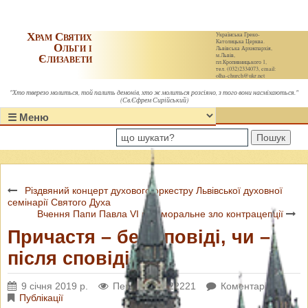
Храм Святих
Українська Греко-
Католицька Церква.
Ольги і
Львівська Архиєпархія,
Єлизавети
м.Львів,
пл.Кропивницького 1,
тел. (032)2334073, email:
olha-church@ukr.net
"Хто тверезо молиться, той палить демонів, хто ж молиться розсіяно, з того вони насміхаються."
(Св.Єфрем Сирійський)
Пошук
Різдвяний концерт духового оркестру Львівської духовної
семінарії Святого Духа
Вчення Папи Павла VI про моральне зло контрацепції
Причастя – без сповіді, чи –
після сповіді
9 січня 2019 р.
Переглядів: 22221
Коментарі: 0
Публікації