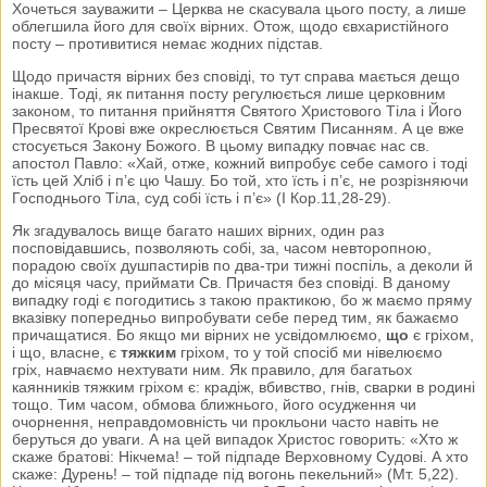
Хочеться зауважити – Церква не скасувала цього посту, а лише
облегшила його для своїх вірних. Отож, щодо євхаристійного
посту – противитися немає жодних підстав.
Щодо причастя вірних без сповіді, то тут справа мається дещо
інакше. Тоді, як питання посту регулюється лише церковним
законом, то питання прийняття Святого Христового Тіла і Його
Пресвятої Крові вже окреслюється Святим Писанням. А це вже
стосується Закону Божого. В цьому випадку повчає нас св.
апостол Павло: «Хай, отже, кожний випробує себе самого і тоді
їсть цей Хліб і п’є цю Чашу. Бо той, хто їсть і п’є, не розрізняючи
Господнього Тіла, суд собі їсть і п’є» (І Кор.11,28-29).
Як згадувалось вище багато наших вірних, один раз
посповідавшись, позволяють собі, за, часом невторопною,
порадою своїх душпастирів по два-три тижні поспіль, а деколи й
до місяця часу, приймати Св. Причастя без сповіді. В даному
випадку годі є погодитись з такою практикою, бо ж маємо пряму
вказівку попередньо випробувати себе перед тим, як бажаємо
причащатися. Бо якщо ми вірних не усвідомлюємо,
що
є гріхом,
і що, власне, є
тяжким
гріхом, то у той спосіб ми нівелюємо
гріх, навчаємо нехтувати ним. Як правило, для багатьох
каянників тяжким гріхом є: крадіж, вбивство, гнів, сварки в родині
тощо. Тим часом, обмова ближнього, його осудження чи
очорнення, неправдомовність чи прокльони часто навіть не
беруться до уваги. А на цей випадок Христос говорить: «Хто ж
скаже братові: Нікчема! – той підпаде Верховному Судові. А хто
скаже: Дурень! – той підпаде під вогонь пекельний» (Мт. 5,22).