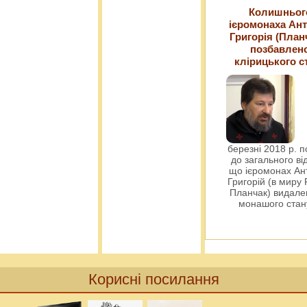
Колишньог
ієромонаха Ант
Григорія (План
позбавлен
клірицького с
березні 2018 р. 
до загального ві
що ієромонах Ант
Григорій (в миру
Планчак) видален
монашого ста
Корисні посилання