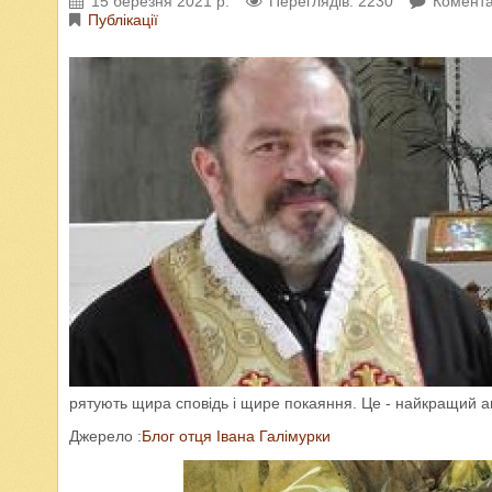
15 березня 2021 р.
Переглядів: 2230
Комента
Публікації
рятують щира сповідь і щире покаяння. Це - найкращий ан
Джерело :
Блог отця Івана Галімурки