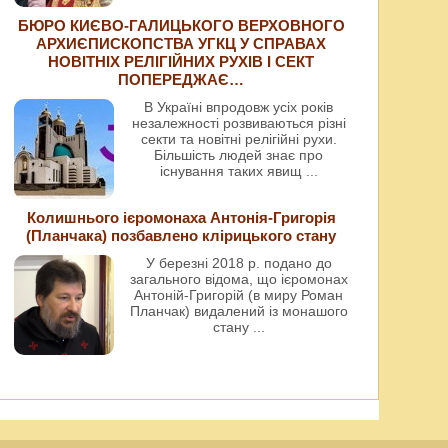
БЮРО КИЄВО-ГАЛИЦЬКОГО ВЕРХОВНОГО
АРХИЄПИСКОПСТВА УГКЦ У СПРАВАХ
НОВІТНІХ РЕЛІГІЙНИХ РУХІВ І СЕКТ
ПОПЕРЕДЖАЄ…
В Україні впродовж усіх років
незалежності розвиваються різні
секти та новітні релігійні рухи.
Більшість людей знає про
існування таких явищ
...
Колишнього ієромонаха Антонія-Григорія
(Планчака) позбавлено клірицького стану
У березні 2018 р. подано до
загального відома, що ієромонах
Антоній-Григорій (в миру Роман
Планчак) видалений із монашого
стану
...