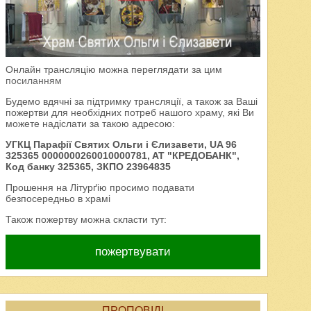
Онлайн трансляцію можна переглядати за цим
посиланням
Будемо вдячні за підтримку трансляції, а також за Ваші
пожертви для необхідних потреб нашого храму, які Ви
можете надіслати за такою адресою:
УГКЦ Парафії Святих Ольги і Єлизавети, UA 96
325365 0000000260010000781, AT "КРЕДОБАНК",
Код банку 325365, ЗКПО 23964835
Прошення на Літурґію просимо подавати
безпосередньо в храмі
Також пожертву можна скласти тут:
пожертвувати
ПРОПОВІДІ