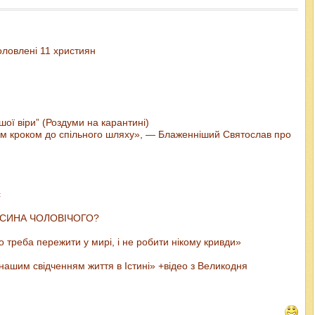
оловлені 11 християн
шої віри” (Роздуми на карантині)
шим кроком до спільного шляху», — Блаженніший Святослав про
с
И СИНА ЧОЛОВІЧОГО?
 треба пережити у мирі, і не робити нікому кривди»
 нашим свідченням життя в Істині» +відео з Великодня