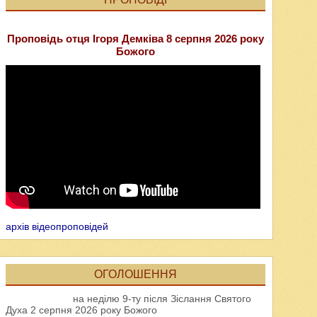
Проповідь отця Ігоря Демківа 8 серпня 2026 року
Божого
архів відеопроповідей
ОГОЛОШЕННЯ
на неділю 9-ту після Зіслання Святого
Духа 2 серпня 2026 року Божого