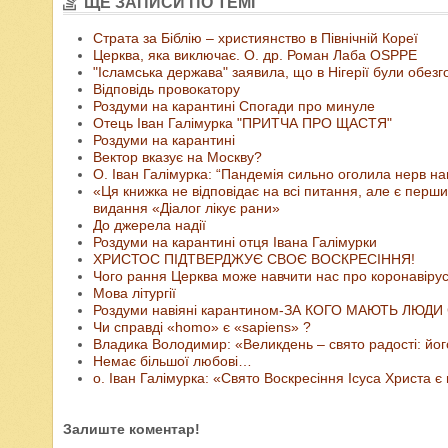
ЩЕ ЗАПИСИ ПО ТЕМІ
Страта за Біблію – християнство в Північній Кореї
Церква, яка виключає. О. др. Роман Лаба OSPPE
"Ісламська держава" заявила, що в Нігерії були обезг
Відповідь провокатору
Роздуми на карантині Спогади про минуле
Отець Іван Галімурка "ПРИТЧА ПРО ЩАСТЯ"
Роздуми на карантині
Вектор вказує на Москву?
О. Іван Галімурка: “Пандемія сильно оголила нерв на
«Ця книжка не відповідає на всі питання, але є пер
видання «Діалог лікує рани»
До джерела надії
Роздуми на карантині отця Івана Галімурки
ХРИСТОС ПІДТВЕРДЖУЄ СВОЄ ВОСКРЕСІННЯ!
Чого рання Церква може навчити нас про коронавіру
Мова літургії
Роздуми навіяні карантином-ЗА КОГО МАЮТЬ ЛЮД
Чи справді «homo» є «sapiens» ?
Владика Володимир: «Великдень – свято радості: його
Немає більшої любові…
о. Іван Галімурка: «Свято Воскресіння Ісуса Христа є
Залиште коментар!