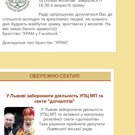
та спільні молитви. Збиратися о
16.00 в захристії храму
Радо запрошуємо долучитися Вас до
спільноти молодих та креативних людей, які кожного
дня будують майбутнє храму, зростаючи у молитві. На
вас чекає багато цікавого)))
Братство "ХРАМ у Facebook "
Докладніше про братство "ХРАМ"
ОБЕРЕЖНО СЕКТИ!!!
У Львові заборонили діяльність УПЦ МП та
секти "догналітів"
У Львові заборонили діяльність
УПЦ МП та активної у минулому
релігійної секти «догналітів».
Таке рішення прийняли депутати
Львівської міської ради
...