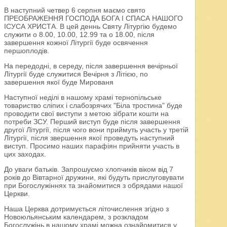
В наступний четвер 6 серпня маємо свято
ПРЕОБРАЖЕННЯ ГОСПОДА БОГА І СПАСА НАШОГО
ІСУСА ХРИСТА. В цей деннь Святу Літургію будемо
служити о 8.00, 10.00, 12.99 та о 18.00, після
завершення кожної Літургії буде освячення
першоплодів.
На передодні, в середу, після завершення вечірньої
Літургії буде служитися Вечірня з Літією, по
завершення якої буде Мированя
Наступної неділі в нашому храмі тернопільське
товариство сліпих і слабозрячих "Біла тростина" буде
проводити свої виступи з метою зібрати кошти на
потреби ЗСУ. Перший виступ буде після завершення
другої Літургії, після чого вони приймуть участь у третій
Літургії, після звершення якої проведуть наступний
виступ. Просимо наших парафіян прийняти участь в
цих заходах.
До уваги батьків. Запрошуємо хлопчиків віком від 7
років до Вівтарної дружини, які будуть прислуговувати
при Богослужіннях та знайомитися з обрядами нашої
Церкви.
Наша Церква дотримується літочислення згідно з
Новоюльянським календарем, з розкладом
Богослужінь в нашому храмі можна ознайомитися у