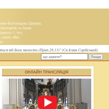
реко-Католицька Церква.
хиєпархія, м.Львів,
ького 1, тел.
, email:
olha-
et
биться від Бога милости (Прип.28,13)" (Св.Ісаак Сирійський)
Пошук
ОНЛАЙН ТРАНСЛЯЦІЯ