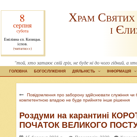
Храм Святих
8
серпня
і Єли
субота
Еміліяна єп. Кизицьк.
іспов.
(читати>>)
"той, хто затаює свій гріх, не буде ні до чого гідний, а х
ГОЛОВНА
БОГОСЛУЖЕННЯ
ДІЯЛЬНІСТЬ
ІНФОРМАЦІЯ
Повідомлення про заборону здійснювати служіння чи б
компетентною владою не буде прийняте інше рішення
Роздуми на карантині КО
ПОЧАТОК ВЕЛИКОГО ПОСТ