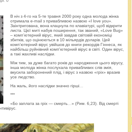
рі: 0
В ніч з 4-го на 5-те травня 2000 року одна молода жінка
отримала e-mail з привабливою назвою «I love you».
Заінтригована, вона клацнула по клавіатурі, щоб відкрити
листа. Цієї миті набув поширення, так званий, «Love Bug»
– комп’ютерний вірус, який завдав світовій економіці
збитків, що оцінюються в 10 мільярдів доларів. Цей
комп’ютерний вірус увійшов до книги рекордів Гіннеса, як
найбільш руйнівний комп'ютерний вірус в світі. Один вірус,
а такі жахливі наслідки.
Між тим, за дуже багато років до народження цього вірусу,
інша молода жінка послухала привабливих слів змія,
вкусила заборонений плід, і вірус з назвою «гріх» вразив
усе людство.
На жаль, його наслідки значно гірші…
***
«Бо заплата за гріх — смерть…» (Рим. 6,23). Від смерті
тивірус.