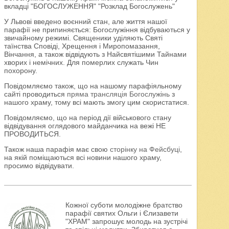
вкладці "БОГОСЛУЖЕННЯ" "Розклад Богослужень"
У Львові введено воєнний стан, але життя нашої
парафії не припиняється: Богослужіння відбуваються у
звичайному режимі. Священики уділяють Святі
таїнства Сповіді, Хрещення і Миропомазання,
Вінчання, а також відвідують з Найсвятішими Тайнами
хворих і немічних. Для померлих служать Чин
похорону.
Повідомляємо також, що на нашому парафіяльному
сайті проводиться
пряма трансляція Богослужінь
з
нашого храму, тому всі мають змогу цим скористатися.
Повідомляємо, що на період дії військового стану
відвідування оглядового майданчика на вежі НЕ
ПРОВОДИТЬСЯ.
Також наша парафія має свою
сторінку на Фейсбуці
,
на якій поміщаються всі новини нашого храму,
просимо відвідувати.
Кожної суботи молодіжне братство
парафії святих Ольги і Єлизавети
"ХРАМ" запрошує молодь на зустрічі