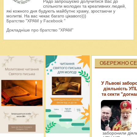
Радо запрошуємо долучитися Вас до
спільноти молодих та креативних людей,
які кожного дня будують майбутнє храму, зростаючи у
молитві. На вас чекає багато цікавого)))
Братство "ХРАМ у Facebook "
Докладніше про братство "ХРАМ"
ОБЕРЕЖНО СЕК
У Львові забор
діяльність УП
та секти "догна
заборонили діяль