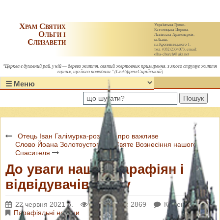
Храм Святих
Українська Греко-
Католицька Церква.
Ольги і
Львівська Архиєпархія,
Єлизавети
м.Львів,
пл.Кропивницького 1,
тел. (032)2334073, email:
olha-church@ukr.net
"Церква є духовний рай, у ній — дерево життя, святий жертовник примирення, з якого струмує життя
вірним, що його полюбили." (Св.Єфрем Сирійський)
Пошук
Отець Іван Галімурка-роздуми про важливе
Слово Йоана Золотоустого на Святе Вознесіння нашого
Спасителя
До уваги наших парафіян і
відвідувачів сайту
22 червня 2021 р.
Переглядів: 2869
Коментарі: 0
Парафіяльні новини