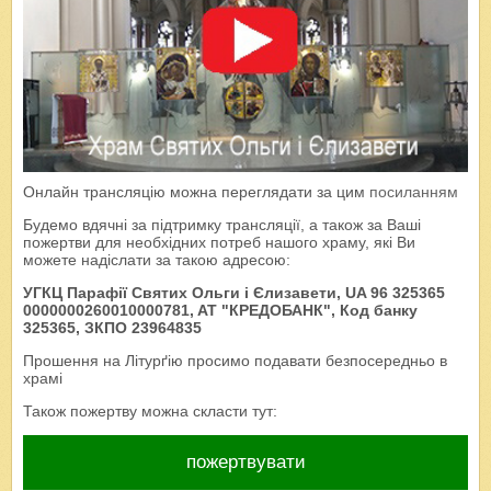
Онлайн трансляцію можна переглядати за цим
посиланням
Будемо вдячні за підтримку трансляції, а також за Ваші
пожертви для необхідних потреб нашого храму, які Ви
можете надіслати за такою адресою:
УГКЦ Парафії Святих Ольги і Єлизавети, UA 96 325365
0000000260010000781, AT "КРЕДОБАНК", Код банку
325365, ЗКПО 23964835
Прошення на Літурґію просимо подавати безпосередньо в
храмі
Також пожертву можна скласти тут:
пожертвувати