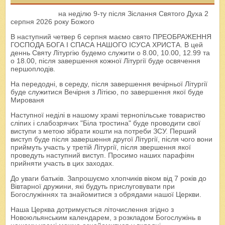
на неділю 9-ту після Зіслання Святого Духа 2
серпня 2026 року Божого
В наступний четвер 6 серпня маємо свято ПРЕОБРАЖЕННЯ
ГОСПОДА БОГА І СПАСА НАШОГО ІСУСА ХРИСТА. В цей
деннь Святу Літургію будемо служити о 8.00, 10.00, 12.99 та
о 18.00, після завершення кожної Літургії буде освячення
першоплодів.
На передодні, в середу, після завершення вечірньої Літургії
буде служитися Вечірня з Літією, по завершення якої буде
Мированя
Наступної неділі в нашому храмі тернопільське товариство
сліпих і слабозрячих "Біла тростина" буде проводити свої
виступи з метою зібрати кошти на потреби ЗСУ. Перший
виступ буде після завершення другої Літургії, після чого вони
приймуть участь у третій Літургії, після звершення якої
проведуть наступний виступ. Просимо наших парафіян
прийняти участь в цих заходах.
До уваги батьків. Запрошуємо хлопчиків віком від 7 років до
Вівтарної дружини, які будуть прислуговувати при
Богослужіннях та знайомитися з обрядами нашої Церкви.
Наша Церква дотримується літочислення згідно з
Новоюльянським календарем, з розкладом Богослужінь в