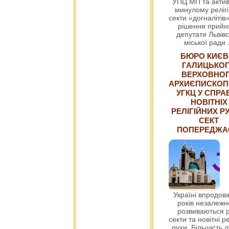
УПЦ МП та актив
минулому релігі
секти «догналітів»
рішення прийн
депутати Львівс
міської ради
БЮРО КИЄВ
ГАЛИЦЬКО
ВЕРХОВНО
АРХИЄПИСКОП
УГКЦ У СПРА
НОВІТНІХ
РЕЛІГІЙНИХ РУ
СЕКТ
ПОПЕРЕДЖ
Україні впродовж
років незалежн
розвиваються р
секти та новітні ре
рухи. Більшість 