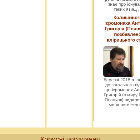
знає про існув
таких явищ
.
Колишньог
ієромонаха Ант
Григорія (План
позбавлен
клірицького с
березні 2018 р. 
до загального ві
що ієромонах Ант
Григорій (в миру
Планчак) видален
монашого ста
Корисні посилання