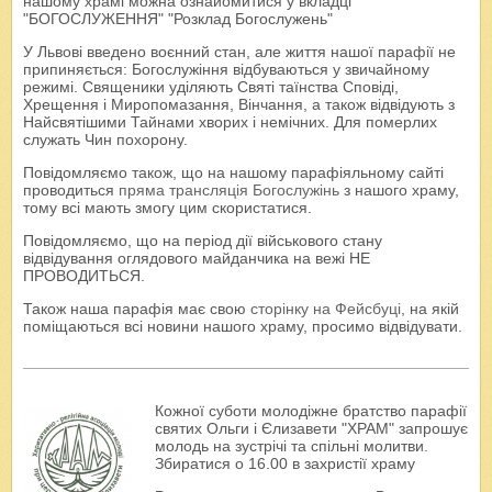
нашому храмі можна ознайомитися у вкладці
"БОГОСЛУЖЕННЯ" "Розклад Богослужень"
У Львові введено воєнний стан, але життя нашої парафії не
припиняється: Богослужіння відбуваються у звичайному
режимі. Священики уділяють Святі таїнства Сповіді,
Хрещення і Миропомазання, Вінчання, а також відвідують з
Найсвятішими Тайнами хворих і немічних. Для померлих
служать Чин похорону.
Повідомляємо також, що на нашому парафіяльному сайті
проводиться
пряма трансляція Богослужінь
з нашого храму,
тому всі мають змогу цим скористатися.
Повідомляємо, що на період дії військового стану
відвідування оглядового майданчика на вежі НЕ
ПРОВОДИТЬСЯ.
Також наша парафія має свою
сторінку на Фейсбуці
, на якій
поміщаються всі новини нашого храму, просимо відвідувати.
Кожної суботи молодіжне братство парафії
святих Ольги і Єлизавети "ХРАМ" запрошує
молодь на зустрічі та спільні молитви.
Збиратися о 16.00 в захристії храму