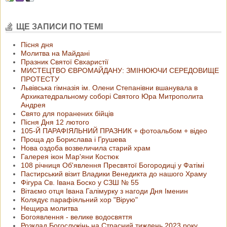
ЩЕ ЗАПИСИ ПО ТЕМІ
Пісня дня
Молитва на Майдані
Празник Святої Євхаристії
МИСТЕЦТВО ЄВРОМАЙДАНУ: ЗМІНЮЮЧИ СЕРЕДОВИЩЕ
ПРОТЕСТУ
Львівська гімназія ім. Олени Степанівни вшанувала в
Архикатедральному соборі Святого Юра Митрополита
Андрея
Свято для поранених бійців
Пісня Дня 12 лютого
105-Й ПАРАФІЯЛЬНИЙ ПРАЗНИК + фотоальбом + відео
Проща до Борислава і Грушева
Нова оздоба возвеличила старий храм
Галерея ікон Мар'яни Костюк
108 річниця Об'явлення Пресвятої Богородиці у Фатімі
Пастирський візит Владики Венедикта до нашого Храму
Фігура Св. Івана Боско у СЗШ № 55
Вітаємо отця Івана Галімурку з нагоди Дня Іменин
Колядує парафіяльний хор "Вірую"
Нещира молитва
Богоявлення - велике водосвяття
Розклад Богослужінь на Страсний тиждень 2023 року