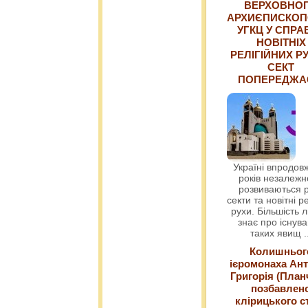
ВЕРХОВНО
АРХИЄПИСКОП
УГКЦ У СПРА
НОВІТНІХ
РЕЛІГІЙНИХ РУ
СЕКТ
ПОПЕРЕДЖ
Україні впродовж
років незалежн
розвиваються р
секти та новітні ре
рухи. Більшість 
знає про існув
таких явищ
.
Колишньог
ієромонаха Ант
Григорія (План
позбавлен
клірицького с