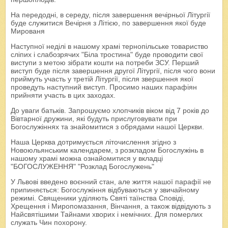
На передодні, в середу, після завершення вечірньої Літургії
буде служитися Вечірня з Літією, по завершення якої буде
Мированя
Наступної неділі в нашому храмі тернопільське товариство
сліпих і слабозрячих "Біла тростина" буде проводити свої
виступи з метою зібрати кошти на потреби ЗСУ. Перший
виступ буде після завершення другої Літургії, після чого вони
приймуть участь у третій Літургії, після звершення якої
проведуть наступний виступ. Просимо наших парафіян
прийняти участь в цих заходах.
До уваги батьків. Запрошуємо хлопчиків віком від 7 років до
Вівтарної дружини, які будуть прислуговувати при
Богослужіннях та знайомитися з обрядами нашої Церкви.
Наша Церква дотримується літочислення згідно з
Новоюльянським календарем, з розкладом Богослужінь в
нашому храмі можна ознайомитися у вкладці
"БОГОСЛУЖЕННЯ" "Розклад Богослужень"
У Львові введено воєнний стан, але життя нашої парафії не
припиняється: Богослужіння відбуваються у звичайному
режимі. Священики уділяють Святі таїнства Сповіді,
Хрещення і Миропомазання, Вінчання, а також відвідують з
Найсвятішими Тайнами хворих і немічних. Для померлих
служать Чин похорону.