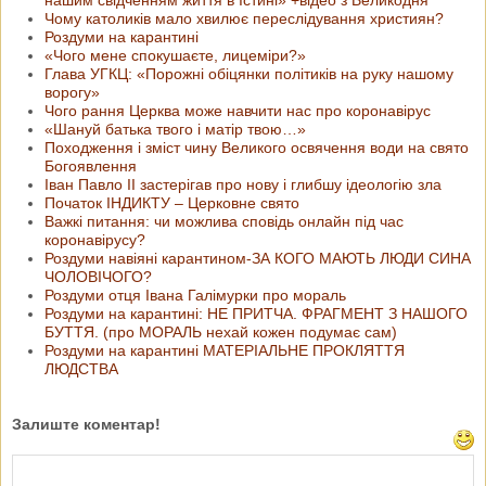
нашим свідченням життя в Істині» +відео з Великодня
Чому католиків мало хвилює переслідування християн?
Роздуми на карантині
«Чого мене спокушаєте, лицеміри?»
Глава УГКЦ: «Порожні обіцянки політиків на руку нашому
ворогу»
Чого рання Церква може навчити нас про коронавірус
«Шануй батька твого і матір твою…»
Походження і зміст чину Великого освячення води на свято
Богоявлення
Іван Павло ІІ застерігав про нову і глибшу ідеологію зла
Початок ІНДИКТУ – Церковне свято
Важкі питання: чи можлива сповідь онлайн під час
коронавірусу?
Роздуми навіяні карантином-ЗА КОГО МАЮТЬ ЛЮДИ СИНА
ЧОЛОВІЧОГО?
Роздуми отця Івана Галімурки про мораль
Роздуми на карантині: НЕ ПРИТЧА. ФРАГМЕНТ З НАШОГО
БУТТЯ. (про МОРАЛЬ нехай кожен подумає сам)
Роздуми на карантині МАТЕРІАЛЬНЕ ПРОКЛЯТТЯ
ЛЮДСТВА
Залиште коментар!