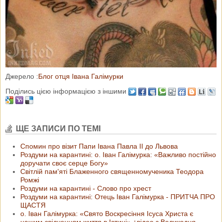
Джерело :
Блог отця Івана Галімурки
Поділись цією інформацією з іншими
ЩЕ ЗАПИСИ ПО ТЕМІ
Спомин про візит Папи Івана Павла ІІ до Львова
Роздуми на карантині: о. Іван Галімурка: «Важливо постійно
доручати своє серце Богу»
Світлій пам'яті Блаженного священномученика Теодора
Ромжі
Роздуми на карантині - Слово про хрест
Роздуми на карантині: Отець Іван Галімурка - ПРИТЧА ПРО
ЩАСТЯ
о. Іван Галімурка: «Свято Воскресіння Ісуса Христа є