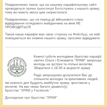
Повідомляємо також, що на нашому парафіяльному сайті
проводиться
пряма трансляція Богослужінь
з нашого храму,
тому всі мають змогу цим скористатися.
Повідомляємо, що на період дії військового стану
відвідування оглядового майданчика на вежі НЕ
ПРОВОДИТЬСЯ.
Також наша парафія має свою
сторінку на Фейсбуці
, на якій
поміщаються всі новини нашого храму, просимо відвідувати.
Кожної суботи молодіжне братство парафії
святих Ольги і Єлизавети "ХРАМ" запрошує
молодь на зустрічі та спільні молитви.
Збиратися о 16.00 в захристії храму
Радо запрошуємо долучитися Вас до
спільноти молодих та креативних людей,
які кожного дня будують майбутнє храму, зростаючи у
молитві. На вас чекає багато цікавого)))
Братство "ХРАМ у Facebook "
Докладніше про братство "ХРАМ"