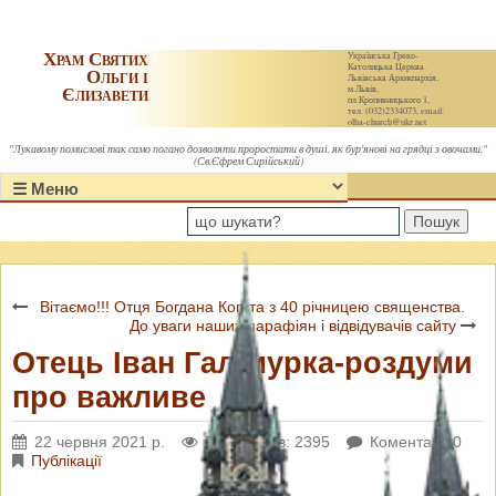
Храм Святих
Українська Греко-
Католицька Церква.
Ольги і
Львівська Архиєпархія,
Єлизавети
м.Львів,
пл.Кропивницького 1,
тел. (032)2334073, email:
olha-church@ukr.net
"Лукавому помислові так само погано дозволяти проростати в душі, як бур'янові на грядці з овочами."
(Св.Єфрем Сирійський)
Пошук
Вітаємо!!! Отця Богдана Когута з 40 річницею священства.
До уваги наших парафіян і відвідувачів сайту
Отець Іван Галімурка-роздуми
про важливе
22 червня 2021 р.
Переглядів: 2395
Коментарі: 0
Публікації