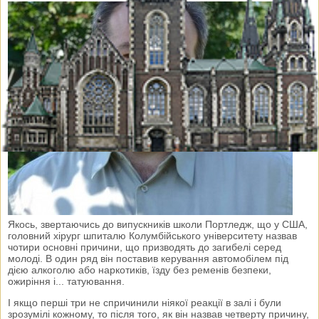
Якось, звертаючись до випускників школи Портледж, що у США,
головний хірург шпиталю Колумбійського університету назвав
чотири основні причини, що призводять до загибелі серед
молоді. В один ряд він поставив керування автомобілем під
дією алкоголю або наркотиків, їзду без ременів безпеки,
ожиріння і... татуювання.
І якщо перші три не спричинили ніякої реакції в залі і були
зрозумілі кожному, то після того, як він назвав четверту причину,