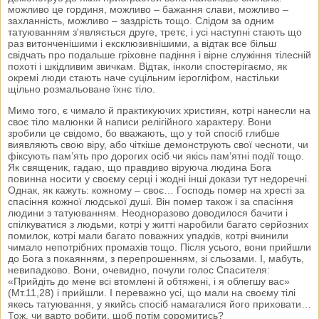
можливо це гординя, можливо – бажання слави, можливо –
захланність, можливо – заздрість тощо. Слідом за одним
татуюванням з'являється друге, третє, і усі наступні стають що
раз витонченішими і ексклюзивнішими, а відтак все більш
свідчать про подальше гріховне падіння і вірне служіння тілесній
похоті і шкідливим звичкам. Відтак, інколи спостерігаємо, як
окремі люди стають наче суцільним ієрогліфом, настільки
щільно розмальоване їхнє тіло.
Мимо того, є чимало й практикуючих християн, котрі нанесли на
своє тіло малюнки й написи релігійного характеру. Вони
зробили це свідомо, бо вважають, що у той спосіб глибше
виявляють свою віру, або чіткіше демонструють свої чесноти, чи
фіксують пам’ять про дорогих осіб чи якісь пам’ятні події тощо.
Як священик, гадаю, що правдиво віруюча людина Бога
повинна носити у своєму серці і жодні інші докази тут недоречні.
Однак, як кажуть: кожному – своє… Господь помер на хресті за
спасіння кожної людської душі. Він помер також і за спасіння
людини з татуюванням. Неодноразово доводилося бачити і
спілкуватися з людьми, котрі у житті наробили багато серйозних
помилок, котрі мали багато поважних упадків, котрі вчинили
чимало непотрібних промахів тощо. Після усього, вони прийшли
до Бога з покаянням, з перепрошенням, зі сльозами. І, мабуть,
невипадково. Вони, очевидно, почули голос Спасителя:
«Прийдіть до мене всі втомлені й обтяжені, і я облегшу вас»
(Мт.11,28) і прийшли. І переважно усі, що мали на своєму тілі
якесь татуювання, у якийсь спосіб намагалися його приховати…
Тож, чи варто робити, щоб потім соромитись?