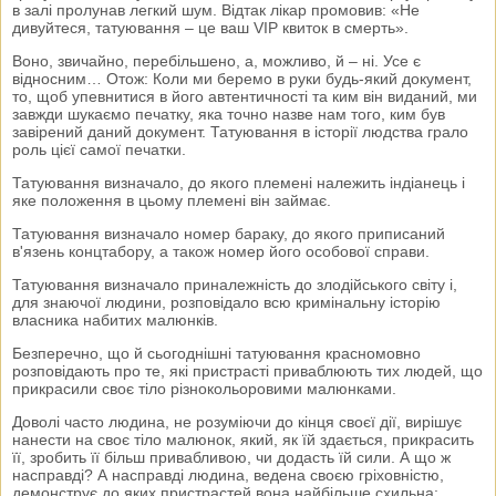
в залі пролунав легкий шум. Відтак лікар промовив: «Не
дивуйтеся, татуювання – це ваш VIP квиток в смерть».
Воно, звичайно, перебільшено, а, можливо, й – ні. Усе є
відносним… Отож: Коли ми беремо в руки будь-який документ,
то, щоб упевнитися в його автентичності та ким він виданий, ми
завжди шукаємо печатку, яка точно назве нам того, ким був
завірений даний документ. Татуювання в історії людства грало
роль цієї самої печатки.
Татуювання визначало, до якого племені належить індіанець і
яке положення в цьому племені він займає.
Татуювання визначало номер бараку, до якого приписаний
в'язень концтабору, а також номер його особової справи.
Татуювання визначало приналежність до злодійського світу і,
для знаючої людини, розповідало всю кримінальну історію
власника набитих малюнків.
Безперечно, що й сьогоднішні татуювання красномовно
розповідають про те, які пристрасті приваблюють тих людей, що
прикрасили своє тіло різнокольоровими малюнками.
Доволі часто людина, не розуміючи до кінця своєї дії, вирішує
нанести на своє тіло малюнок, який, як їй здається, прикрасить
її, зробить її більш привабливою, чи додасть їй сили. А що ж
насправді? А насправді людина, ведена своєю гріховністю,
демонструє до яких пристрастей вона найбільше схильна: