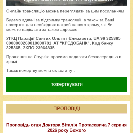
Онлайн трансляцію можна переглядати за цим
посиланням
Будемо вдячні за підтримку трансляції, а також за Ваші
пожертви для необхідних потреб нашого храму, які Ви
можете надіслати за такою адресою:
УГКЦ Парафії Святих Ольги і Єлизавети, UA 96 325365
0000000260010000781, AT "КРЕДОБАНК", Код банку
325365, ЗКПО 23964835
Прошення на Літурґію просимо подавати безпосередньо в
храмі
Також пожертву можна скласти тут:
пожертвувати
ПРОПОВІДІ
Проповідь отця Доктора Віталія Протасевича 7 серпня
2026 року Божого