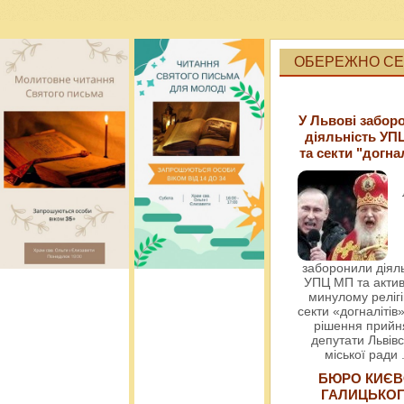
ОБЕРЕЖНО СЕК
У Львові забор
діяльність УП
та секти "догна
заборонили діяль
УПЦ МП та актив
минулому релігі
секти «догналітів»
рішення прийн
депутати Львівс
міської ради
БЮРО КИЄВ
ГАЛИЦЬКО