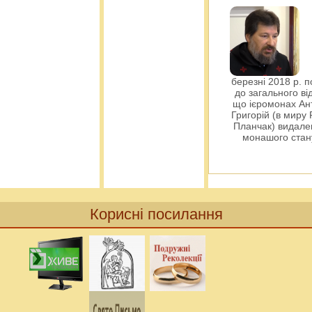
березні 2018 р. 
до загального ві
що ієромонах Ант
Григорій (в миру
Планчак) видален
монашого ста
Корисні посилання