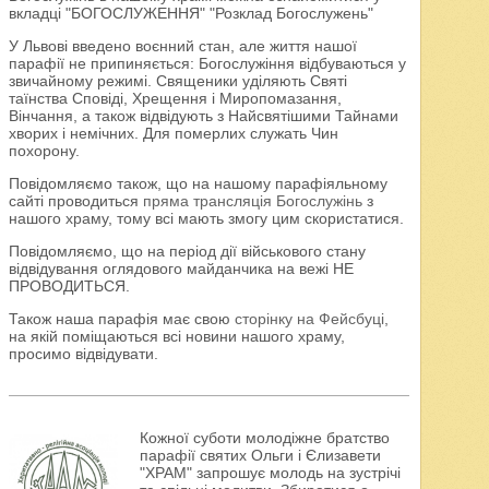
вкладці "БОГОСЛУЖЕННЯ" "Розклад Богослужень"
У Львові введено воєнний стан, але життя нашої
парафії не припиняється: Богослужіння відбуваються у
звичайному режимі. Священики уділяють Святі
таїнства Сповіді, Хрещення і Миропомазання,
Вінчання, а також відвідують з Найсвятішими Тайнами
хворих і немічних. Для померлих служать Чин
похорону.
Повідомляємо також, що на нашому парафіяльному
сайті проводиться
пряма трансляція Богослужінь
з
нашого храму, тому всі мають змогу цим скористатися.
Повідомляємо, що на період дії військового стану
відвідування оглядового майданчика на вежі НЕ
ПРОВОДИТЬСЯ.
Також наша парафія має свою
сторінку на Фейсбуці
,
на якій поміщаються всі новини нашого храму,
просимо відвідувати.
Кожної суботи молодіжне братство
парафії святих Ольги і Єлизавети
"ХРАМ" запрошує молодь на зустрічі