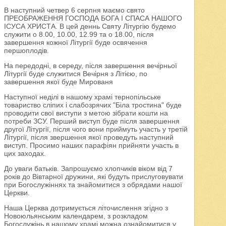
В наступний четвер 6 серпня маємо свято
ПРЕОБРАЖЕННЯ ГОСПОДА БОГА І СПАСА НАШОГО
ІСУСА ХРИСТА. В цей деннь Святу Літургію будемо
служити о 8.00, 10.00, 12.99 та о 18.00, після
завершення кожної Літургії буде освячення
першоплодів.
На передодні, в середу, після завершення вечірньої
Літургії буде служитися Вечірня з Літією, по
завершення якої буде Мированя
Наступної неділі в нашому храмі тернопільське
товариство сліпих і слабозрячих "Біла тростина" буде
проводити свої виступи з метою зібрати кошти на
потреби ЗСУ. Перший виступ буде після завершення
другої Літургії, після чого вони приймуть участь у третій
Літургії, після звершення якої проведуть наступний
виступ. Просимо наших парафіян прийняти участь в
цих заходах.
До уваги батьків. Запрошуємо хлопчиків віком від 7
років до Вівтарної дружини, які будуть прислуговувати
при Богослужіннях та знайомитися з обрядами нашої
Церкви.
Наша Церква дотримується літочислення згідно з
Новоюльянським календарем, з розкладом
Богослужінь в нашому храмі можна ознайомитися у