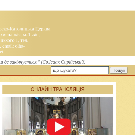
реко-Католицька Церква.
хиєпархія, м.Львів,
ького 1, тел.
, email:
olha-
et
 де закінчується." (Св.Ісаак Сирійський)
Пошук
ОНЛАЙН ТРАНСЛЯЦІЯ