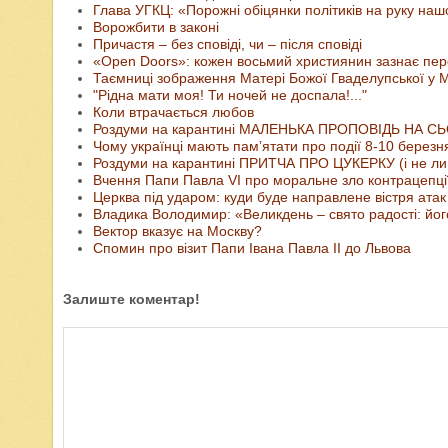
Глава УГКЦ: «Порожні обіцянки політиків на руку на
Ворожбити в законі
Причастя – без сповіді, чи – після сповіді
«Open Doors»: кожен восьмий християнин зазнає пер
Таємниці зображення Матері Божої Гваделупської у М
"Рідна мати моя! Ти ночей не доспала!..."
Коли втрачається любов
Роздуми на карантині МАЛЕНЬКА ПРОПОВІДЬ НА С
Чому українці мають памʼятати про події 8-10 березня
Роздуми на карантині ПРИТЧА ПРО ЦУКЕРКУ (і не л
Вчення Папи Павла VI про моральне зло контрацепці
Церква під ударом: куди буде направлене вістря атак
Владика Володимир: «Великдень – свято радості: його
Вектор вказує на Москву?
Спомин про візит Папи Івана Павла ІІ до Львова
Залиште коментар!