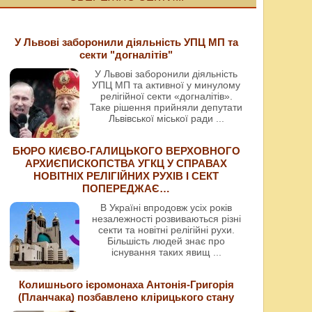
У Львові заборонили діяльність УПЦ МП та
секти "догналітів"
У Львові заборонили діяльність
УПЦ МП та активної у минулому
релігійної секти «догналітів».
Таке рішення прийняли депутати
Львівської міської ради
...
БЮРО КИЄВО-ГАЛИЦЬКОГО ВЕРХОВНОГО
АРХИЄПИСКОПСТВА УГКЦ У СПРАВАХ
НОВІТНІХ РЕЛІГІЙНИХ РУХІВ І СЕКТ
ПОПЕРЕДЖАЄ…
В Україні впродовж усіх років
незалежності розвиваються різні
секти та новітні релігійні рухи.
Більшість людей знає про
існування таких явищ
...
Колишнього ієромонаха Антонія-Григорія
(Планчака) позбавлено клірицького стану