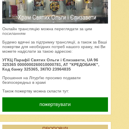
Онлайн трансляцію можна переглядати за цим
посиланням
Будемо вдячні за підтримку трансляції, а також за Ваші
пожертви для необхідних потреб нашого храму, які Ви
можете надіслати за такою адресою:
УГКЦ Парафії Святих Ольги і Єлизавети, UA 96
325365 0000000260010000781, AT "КРЕДОБАНК",
Код банку 325365, ЗКПО 23964835
Прошення на Літурґію просимо подавати
безпосередньо в храмі
Також пожертву можна скласти тут:
пожертвувати
ПРОПОВІДІ