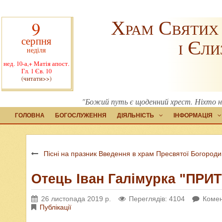
Храм Святих
9
серпня
і Єли
неділя
нед. 10-а,+ Матія апост.
Гл. 1 Єв. 10
(читати>>)
"Божий путь є щоденний хрест. Ніхто не 
ГОЛОВНА
БОГОСЛУЖЕННЯ
ДІЯЛЬНІСТЬ
ІНФОРМАЦІЯ
Пісні на празник Введення в храм Пресвятої Богородиц
Отець Іван Галімурка "ПР
26 листопада 2019 р.
Переглядів: 4104
Комен
Публікації