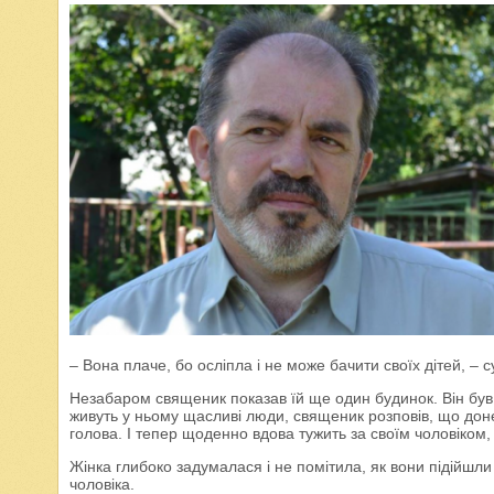
– Вона плаче, бо осліпла і не може бачити своїх дітей, – 
Незабаром священик показав їй ще один будинок. Він був 
живуть у ньому щасливі люди, священик розповів, що доне
голова. І тепер щоденно вдова тужить за своїм чоловіком, 
Жінка глибоко задумалася і не помітила, як вони підійшли
чоловіка.