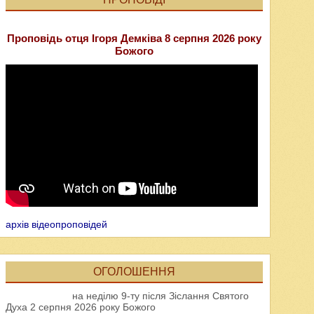
Проповідь отця Ігоря Демківа 8 серпня 2026 року
Божого
архів відеопроповідей
ОГОЛОШЕННЯ
на неділю 9-ту після Зіслання Святого
Духа 2 серпня 2026 року Божого