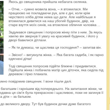
Якось до священика прийшла небагата селянка.
– Отче, – сумно мовила вона, – я втомилася. Ми
працюємо не покладаючи рук, але є дні, коли крім
черствого хліба дітям нема що дати. Але найбільше я
втомилася дивитися на наш убогий будинок, двір, на
старе взуття моїх синів, на втомлене обличчя чоловіка ...
Задумався священик і попросив жінку піти з ним. За якусь
хвилю він звернув її увагу на красивий будинок, і його у
дворі бавилися дітлахи.
– Як ти думаєш, чи щаслива ця господиня? – запитав він.
– Звісно! – вигукнула жінка. – Яка багата садиба, і як гарно
одягнені дітки!
Тоді священик попросив підійти ближче і придивитися.
Підійшла жінка і побачила матір цих діточок, яка сиділа під
деревом і гірко плакала.
сумно повідомив священик. І вони пішли далі.
багатшим і гарнішим від попереднього. На запитання жінки, чи
давна ця сім'я була прекрасною і щасливою, поки не загинув її
а діти – за батьком.
 до великого двору. Тут був будинок дочки дуже багатого