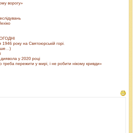
шому ворогу»
еслідувань
ехіко
ЬОГОДНІ
 1946 року на Святоюрській горі.
ише…)
ї
 диявола у 2020 році
 треба пережити у мирі, і не робити нікому кривди»