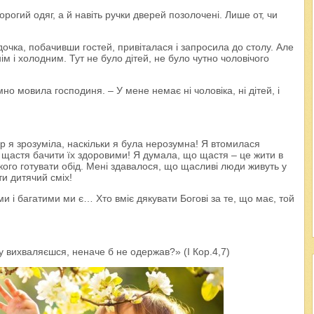
орогий одяг, а й навіть ручки дверей позолочені. Лише от, чи
дочка, побачивши гостей, привіталася і запросила до столу. Але
м і холодним. Тут не було дітей, не було чутно чоловічого
мно мовила господиня. – У мене немає ні чоловіка, ні дітей, і
р я зрозуміла, наскільки я була нерозумна! Я втомилася
е щастя бачити їх здоровими! Я думала, що щастя – це жити в
кого готувати обід. Мені здавалося, що щасливі люди живуть у
ти дитячий сміх!
и і багатими ми є… Хто вміє дякувати Богові за те, що має, той
 вихваляєшся, неначе б не одержав?» (І Кор.4,7)