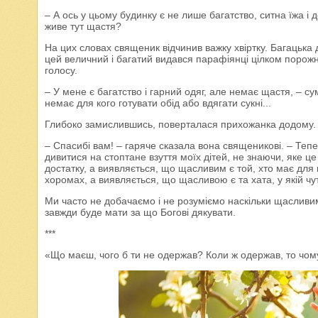
– А ось у цьому будинку є не лише багатство, ситна їжа і д
живе тут щастя?
На цих словах священик відчинив важку хвіртку. Багацька 
цей величний і багатий видався парафіянці цілком порожні
голосу.
– У мене є багатство і гарний одяг, але немає щастя, – су
немає для кого готувати обід або вдягати сукні...
Глибоко замислившись, поверталася прихожанка додому.
– Спасибі вам! – гаряче сказала вона священикові. – Тепе
дивитися на стоптане взуття моїх дітей, не знаючи, яке ц
достатку, а виявляється, що щасливим є той, хто має для 
хоромах, а виявляється, що щасливою є та хата, у якій чу
Ми часто не добачаємо і не розуміємо наскільки щасливим
завжди буде мати за що Богові дякувати.
***
«Що маєш, чого б ти не одержав? Коли ж одержав, то чому