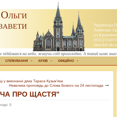
 Ольги
завети
Українська Г
Львівська Ар
пл.Кропивниц
(032)2334073
church@ukr.n
підіймався на небо, живучи собі прохолодно. А такий шлях знаєш
СПІЛКУВАННЯ
АРХІВ
ОФІЦІЙНО
і у виконанні дяка Тараса Кузьм'яка
Невелика проповідь до Слова Божого на 24 листопада.
ИТЧА ПРО ЩАСТЯ"
тарі: 0