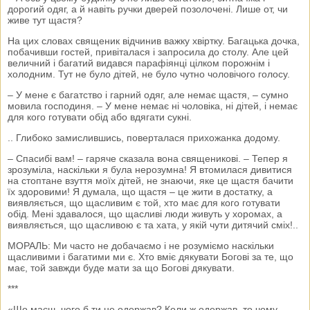
дорогий одяг, а й навіть ручки дверей позолочені. Лише от, чи
живе тут щастя?
На цих словах священик відчинив важку хвіртку. Багацька дочка,
побачивши гостей, привіталася і запросила до столу. Але цей
величний і багатий видався парафіянці цілком порожнім і
холодним. Тут не було дітей, не було чутно чоловічого голосу.
– У мене є багатство і гарний одяг, але немає щастя, – сумно
мовила господиня. – У мене немає ні чоловіка, ні дітей, і немає
для кого готувати обід або вдягати сукні.
.. Глибоко замислившись, поверталася прихожанка додому.
– Спасибі вам! – гаряче сказала вона священикові. – Тепер я
зрозуміла, наскільки я була нерозумна! Я втомилася дивитися
на стоптане взуття моїх дітей, не знаючи, яке це щастя бачити
їх здоровими! Я думала, що щастя – це жити в достатку, а
виявляється, що щасливим є той, хто має для кого готувати
обід. Мені здавалося, що щасливі люди живуть у хоромах, а
виявляється, що щасливою є та хата, у якій чути дитячий сміх!..
МОРАЛЬ: Ми часто не добачаємо і не розуміємо наскільки
щасливими і багатими ми є. Хто вміє дякувати Богові за те, що
має, той завжди буде мати за що Богові дякувати.
***
«Що маєш, чого б ти не одержав? Коли ж одержав, то чому