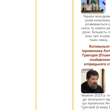
Україні впродовж
років незалежн
розвиваються р
секти та новітні ре
рухи. Більшість 
знає про існув
таких явищ
.
Колишньог
ієромонаха Ант
Григорія (План
позбавлен
клірицького с
березні 2018 р. 
до загального ві
що ієромонах Ант
Григорій (в миру