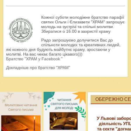
Кожної суботи молодіжне братство парафії
святих Ольги і Єлизавети "ХРАМ" запрошує
молодь на зустрічі та спільні молитви.
Збиратися о 16.00 в захристії храму
Радо запрошуємо долучитися Вас до
спільноти молодих та креативних людей,
які кожного дня будують майбутнє храму, зростаючи у
молитві. На вас чекає багато цікавого)))
Братство "ХРАМ у Facebook "
Докладніше про братство "ХРАМ"
ОБЕРЕЖНО СЕК
У Львові забор
діяльність УП
та секти "догна