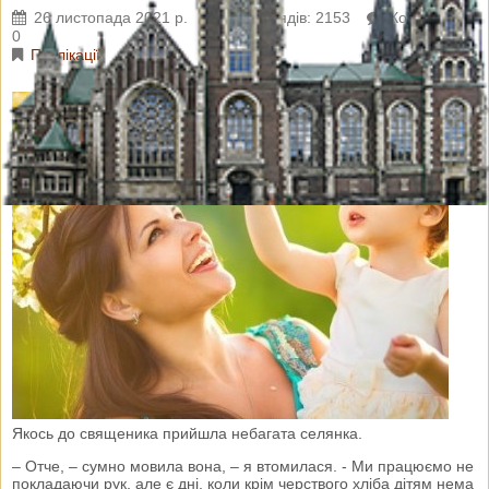
26 листопада 2021 р.
Переглядів: 2153
Коментарі:
0
Публікації
Якось до священика прийшла небагата селянка.
– Отче, – сумно мовила вона, – я втомилася. - Ми працюємо не
покладаючи рук, але є дні, коли крім черствого хліба дітям нема