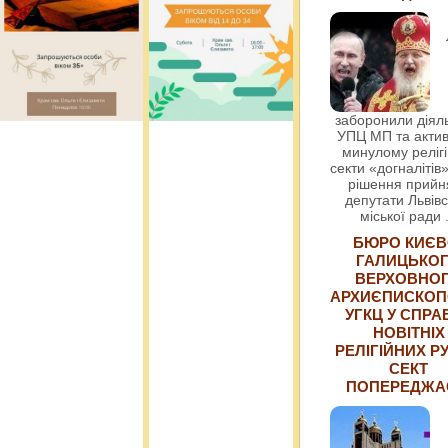
заборонили діяль
УПЦ МП та актив
минулому релігі
секти «догналітів»
рішення прийн
депутати Львівс
міської ради
БЮРО КИЄВ
ГАЛИЦЬКО
ВЕРХОВНО
АРХИЄПИСКОП
УГКЦ У СПРА
НОВІТНІХ
РЕЛІГІЙНИХ РУ
СЕКТ
ПОПЕРЕДЖ