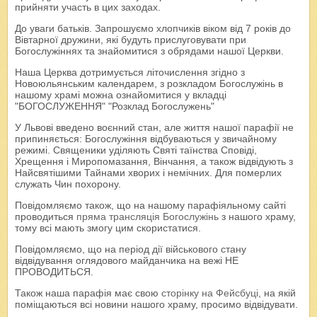
прийняти участь в цих заходах.
До уваги батьків. Запрошуємо хлопчиків віком від 7 років до
Вівтарної дружини, які будуть прислуговувати при
Богослужіннях та знайомитися з обрядами нашої Церкви.
Наша Церква дотримується літочислення згідно з
Новоюльянським календарем, з розкладом Богослужінь в
нашому храмі можна ознайомитися у вкладці
"БОГОСЛУЖЕННЯ" "Розклад Богослужень"
У Львові введено воєнний стан, але життя нашої парафії не
припиняється: Богослужіння відбуваються у звичайному
режимі. Священики уділяють Святі таїнства Сповіді,
Хрещення і Миропомазання, Вінчання, а також відвідують з
Найсвятішими Тайнами хворих і немічних. Для померлих
служать Чин похорону.
Повідомляємо також, що на нашому парафіяльному сайті
проводиться
пряма трансляція Богослужінь
з нашого храму,
тому всі мають змогу цим скористатися.
Повідомляємо, що на період дії військового стану
відвідування оглядового майданчика на вежі НЕ
ПРОВОДИТЬСЯ.
Також наша парафія має свою
сторінку на Фейсбуці
, на якій
поміщаються всі новини нашого храму, просимо відвідувати.