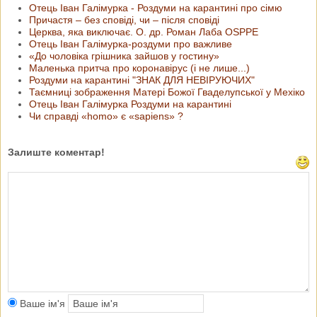
Отець Іван Галімурка - Роздуми на карантині про сімю
Причастя – без сповіді, чи – після сповіді
Церква, яка виключає. О. др. Роман Лаба OSPPE
Отець Іван Галімурка-роздуми про важливе
«До чоловіка грішника зайшов у гостину»
Маленька притча про коронавірус (і не лише...)
Роздуми на карантині " ЗНАК ДЛЯ НЕВІРУЮЧИХ"
Таємниці зображення Матері Божої Гваделупської у Мехіко
Отець Іван Галімурка Роздуми на карантині
Чи справді «homo» є «sapiens» ?
Залиште коментар!
Ваше ім'я