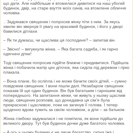
що дати. Але найбільше я втомилася дивитися на наш убогий
будинок, двір, на старе взуття моїх синів, на втомлене обличчя
чоловіка .
.. Задумався священик і попросив жінку піти з ним. За якусь
хвилю він звернув її увагу на красивий будинок, і його у дворі
бавилися дітлахи.
– Як ти думаєш, чи щаслива ця господиня? – запитав він.
– Звісно! – вигукнула жінка. – Яка багата садиба, і як гарно
одягнені дітки!
Тоді священик попросив підійти ближче і придивитися. Підійшла
жінка і побачила матір цих діточок, яка сиділа під деревом і гірко
плакала.
– Вона плаче, бо осліпла і не може бачити своїх дітей, – сумно
повідомив священик. І вони пішли далі. Незабаром священик
показав їй ще один будинок. Він був багатшим і гарнішим від
попереднього. На запитання жінки, чи живуть у ньому щасливі
люди, священик розповів, що донедавна ця сім'я була
прекрасною і щасливою, поки не загинув її голова. І тепер
щоденно вдова тужить за своїм чоловіком, а діти – за батьком.
Жінка глибоко задумалася і не помітила, як вони підійшли до
великого двору. Тут був будинок дочки дуже багатого чоловіка.
– А ось у цьому будинку є не лише багатство, ситна їжа і