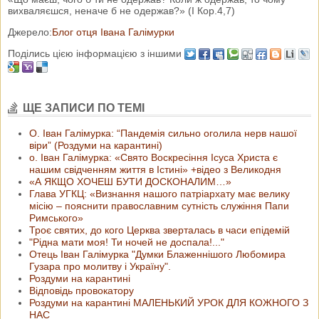
вихваляєшся, неначе б не одержав?» (І Кор.4,7)
Джерело:
Блог отця Івана Галімурки
Поділись цією інформацією з іншими
ЩЕ ЗАПИСИ ПО ТЕМІ
О. Іван Галімурка: “Пандемія сильно оголила нерв нашої
віри” (Роздуми на карантині)
о. Іван Галімурка: «Свято Воскресіння Ісуса Христа є
нашим свідченням життя в Істині» +відео з Великодня
«А ЯКЩО ХОЧЕШ БУТИ ДОСКОНАЛИМ…»
Глава УГКЦ: «Визнання нашого патріархату має велику
місію – пояснити православним сутність служіння Папи
Римського»
Троє святих, до кого Церква зверталась в часи епідемій
"Рідна мати моя! Ти ночей не доспала!..."
Отець Іван Галімурка "Думки Блаженнішого Любомира
Гузара про молитву і Україну".
Роздуми на карантині
Відповідь провокатору
Роздуми на карантині МАЛЕНЬКИЙ УРОК ДЛЯ КОЖНОГО З
НАС