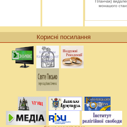
Планчак) видален
монашого ста
Корисні посилання