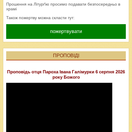
Прошення на Літурґію просимо подавати безпосередньо в
храмі
Також пожертву можна скласти тут:
пожертвувати
ПРОПОВІДІ
Проповідь отця Пароха Івана Галімурки 6 серпня 2026
року Божого