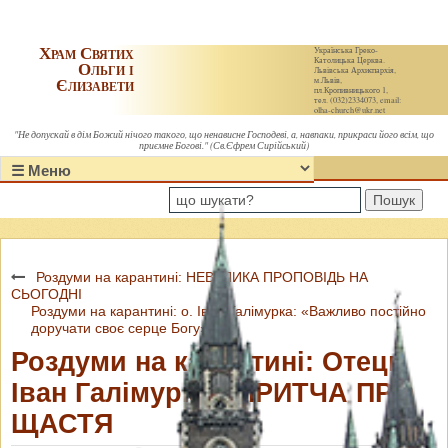
Храм Святих
Українська Греко-
Католицька Церква.
Ольги і
Львівська Архиєпархія,
Єлизавети
м.Львів,
пл.Кропивницького 1,
тел. (032)2334073, email:
olha-church@ukr.net
"Не допускай в дім Божий нічого такого, що ненависне Господеві, а, навпаки, прикраси його всім, що
приємне Богові." (Св.Єфрем Сирійський)
Пошук
Роздуми на карантині: НЕВЕЛИКА ПРОПОВІДЬ НА
СЬОГОДНІ
Роздуми на карантині: о. Іван Галімурка: «Важливо постійно
доручати своє серце Богу»
Роздуми на карантині: Отець
Іван Галімурка - ПРИТЧА ПРО
ЩАСТЯ