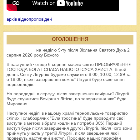
архів відеопроповідей
ОГОЛОШЕННЯ
на неділю 9-ту після Зіслання Святого Духа 2
серпня 2026 року Божого
В наступний четвер 6 серпня маємо свято ПРЕОБРАЖЕННЯ
ГОСПОДА БОГА І СПАСА НАШОГО ІСУСА ХРИСТА. В цей
деннь Святу Літургію будемо служити о 8.00, 10.00, 12.99 та
о 18.00, після завершення кожної Літургії буде освячення
першоплодів.
На передодні, в середу, після завершення вечірньої Літургії
буде служитися Вечірня з Літією, по завершення якої буде
Мированя
Наступної неділі в нашому храмі тернопільське товариство
сліпих і слабозрячих "Біла тростина" буде проводити свої
виступи з метою зібрати кошти на потреби ЗСУ. Перший
виступ буде після завершення другої Літургії, після чого вони
приймуть участь у третій Літургії, після звершення якої
проведуть наступний виступ. Просимо наших парафіян