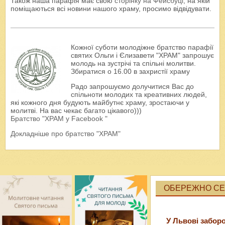
Також наша парафія має свою
сторінку на Фейсбуці
, на якій
поміщаються всі новини нашого храму, просимо відвідувати.
Кожної суботи молодіжне братство парафії
святих Ольги і Єлизавети "ХРАМ" запрошує
молодь на зустрічі та спільні молитви.
Збиратися о 16.00 в захристії храму
Радо запрошуємо долучитися Вас до
спільноти молодих та креативних людей,
які кожного дня будують майбутнє храму, зростаючи у
молитві. На вас чекає багато цікавого)))
Братство "ХРАМ у Facebook "
Докладніше про братство "ХРАМ"
ОБЕРЕЖНО СЕК
У Львові забор