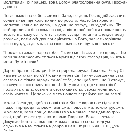
молитвами, їх працею, вона Богом благословенна була і врожай
давала.
Погляньмо і на себе сьогодні. Заледве день Господній засвітить,
сонце зійде, іде християнин до роботи. Часто без хреста і
молитви, кляне на долю, на дощ, на погоду, на худобину. Піт
свій проливає біля землі своєї, а від тяжкої роботи проклинає ту
землю на чому світ стоїть, стріне сусіда, поганий анекдот йому
розкаже, потім обидва понарікають на Бога, зап'ють горілкою
свою нужду, а до молитви вже нема сили: ідуть спочивати.
"Проклята земля через тебе..." каже св. Письмо. І то правда. Бо
коли земля зносить стільки наруги від своїх господарів, чи вона
може бути іншою?
Дорогі Браття і Сестри. Німа природа слухає Господа. Чому б і
нам не слухати його? Людина через Св. Тайну Хрещення стає
святою не тільки заради самої себе, але щоб все, що її оточує,
освячує своєю присутністю. Щоб ту землю, що через гріх її
проклята стала, освятити своєю святістю, своєю молитвою,
своїм життям. Це також є мета нашого перебування на землі.
Молім Господа, щоб за наші гріхи Він не карав нас від землі
нашої і природи голодом, війнами, пошестями, землетрусами.
Молімося, коли працю починаємо на землі, сповідаймо гріхи
свої, щоб не осквернювати ними Творіння Боже — землю.
Дякуймо Богові за все, що маємо навколо себе, тоді усе
служитиме нам тільки на добро в Ім'я Отця і Сина і Св. Духа.
Амінь.