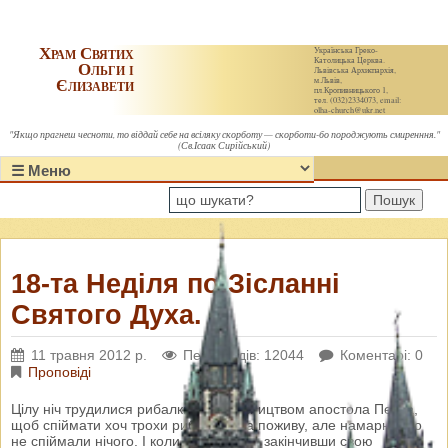
Храм Святих
Українська Греко-
Католицька Церква.
Ольги і
Львівська Архиєпархія,
Єлизавети
м.Львів,
пл.Кропивницького 1,
тел. (032)2334073, email:
olha-church@ukr.net
"Якщо прагнеш чесноти, то віддай себе на всіляку скорботу — скорботи-бо породжують смиренння."
(Св.Ісаак Сирійський)
Пошук
18-та Неділя по Зісланні
Святого Духа.
11 травня 2012 р.
Переглядів: 12044
Коментарі: 0
Проповіді
Цілу ніч трудилися рибалки під керівництвом апостола Петра,
щоб спіймати хоч трохи риби собі на поживу, але намарно, бо
не спіймали нічого. І коли зранку Ісус, закінчивши свою