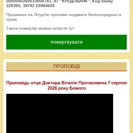
0000000260010000781, AT "КРЕДОБАНК", Код банку
325365, ЗКПО 23964835
Прошення на Літурґію просимо подавати безпосередньо в
храмі
Також пожертву можна скласти тут:
пожертвувати
ПРОПОВІДІ
Проповідь отця Доктора Віталія Протасевича 7 серпня
2026 року Божого