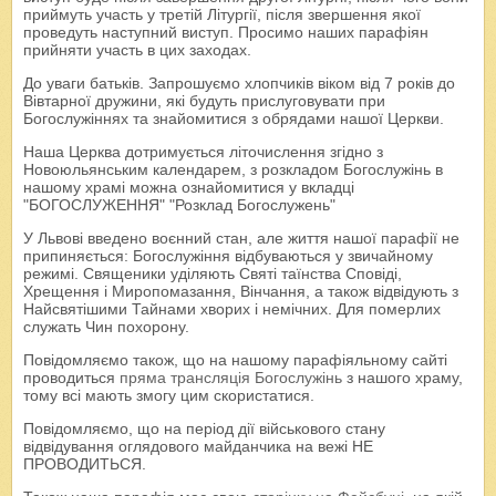
приймуть участь у третій Літургії, після звершення якої
проведуть наступний виступ. Просимо наших парафіян
прийняти участь в цих заходах.
До уваги батьків. Запрошуємо хлопчиків віком від 7 років до
Вівтарної дружини, які будуть прислуговувати при
Богослужіннях та знайомитися з обрядами нашої Церкви.
Наша Церква дотримується літочислення згідно з
Новоюльянським календарем, з розкладом Богослужінь в
нашому храмі можна ознайомитися у вкладці
"БОГОСЛУЖЕННЯ" "Розклад Богослужень"
У Львові введено воєнний стан, але життя нашої парафії не
припиняється: Богослужіння відбуваються у звичайному
режимі. Священики уділяють Святі таїнства Сповіді,
Хрещення і Миропомазання, Вінчання, а також відвідують з
Найсвятішими Тайнами хворих і немічних. Для померлих
служать Чин похорону.
Повідомляємо також, що на нашому парафіяльному сайті
проводиться
пряма трансляція Богослужінь
з нашого храму,
тому всі мають змогу цим скористатися.
Повідомляємо, що на період дії військового стану
відвідування оглядового майданчика на вежі НЕ
ПРОВОДИТЬСЯ.