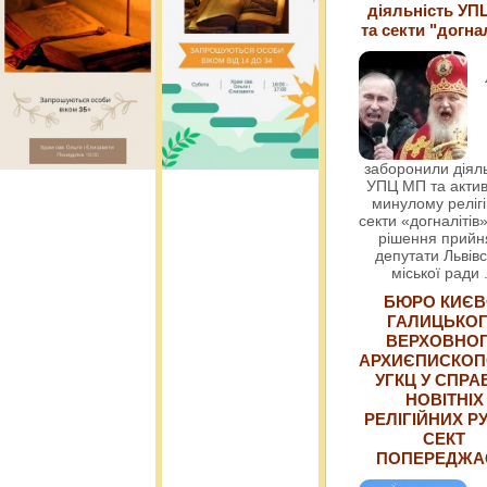
діяльність УП
та секти "догна
заборонили діяль
УПЦ МП та актив
минулому релігі
секти «догналітів»
рішення прийн
депутати Львівс
міської ради
БЮРО КИЄВ
ГАЛИЦЬКО
ВЕРХОВНО
АРХИЄПИСКОП
УГКЦ У СПРА
НОВІТНІХ
РЕЛІГІЙНИХ РУ
СЕКТ
ПОПЕРЕДЖ