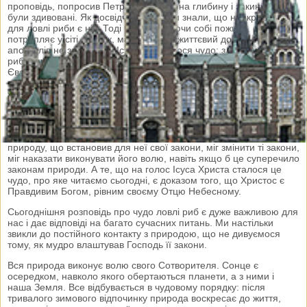
проповідь, попросив Петра відплисти на глибину і закинути сіті,
були здивовані. Як досвідчені рибалки знали, що найкращий час
для ловлі риби є ніч. Тоді риба, шукаючи собі поживи, сама
потрапляє у сіті.
Однак, маючи такий життєвий досвід, ніхто з
апостолів не заперечив Ісусові. І сталося чудо: зловили стільки
риби, що не в змозі були дотягти до берега. Пише св.
Євангелист Лука, що великий жах огорнув апостолів, а Петро
впав на коліна і висловив свою негідність перед Ісусом. Такий
же страх відчуває кожна людина, яка відчує Божу велич і власну
мізерність.
Христос зробив чудо, щоб показати себе господарем Всесвіту.
Бо тільки Господь Бог, що сотворив землю і всю живу і мертву
природу, що встановив для неї свої закони, міг змінити ті закони,
міг наказати виконувати його волю, навіть якщо б це суперечило
законам природи. А те, що на голос Ісуса Христа сталося це
чудо, про яке читаємо сьогодні, є доказом того, що Христос є
Правдивим Богом, рівним своєму Отцю Небесному.
Сьогоднішня розповідь про чудо ловлі риб є дуже важливою для
нас і дає відповіді на багато сучасних питань. Ми настільки
звикли до постійного контакту з природою, що не дивуємося
тому, як мудро влаштував Господь її закони.
Вся природа виконує волю свого Сотворителя. Сонце є
осередком, навколо якого обертаються планети, а з ними і
наша Земля. Все відбувається в чудовому порядку: після
тривалого зимового відпочинку природа воскресає до життя,