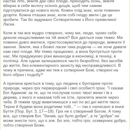
настає літо, земля дає свої плоди, приходить осінь, земля
вбирає в себе вологу осінніх дощів, щоб тим самим
підготуватися-до нового кола. Кожен плід знає, коли повинен
дозріти. Кожна пташка знає, коли собі гніздо звити і де це
зробити. Так бо задумано Сотворителем з Його превеликої
Ласки.
Коли ж так все мудро створено, чому ми, люди, чуємо себе
деколи нещасливими на тій землі? Все дається нам тяжко. Ми
повинні довго вчитися, пристосовуватися до природи, вивчати її
закони. Земля, яка з Божої ласки така родюча — не хоче давати
нам свої плоди. Ми тяжко працюємо, а вона бунтується проти
нас. Ми придумуємо різні винаходи в економіці, в техніці, в
політиці. Але однак залишаємося часто безробітні, без засобів
до життя, без елементарного захисту від несправедливості. В
чому ж причина, адже ми теж є сотворіння Божі, створені на
його образ і подобу?
А причина криється в тому, що людина є бунтарем проти
природи, через гріх первородний і свої особисті гріхи. "І сказав
Бог Адамові: за те, що ти послухав голос твоєї жінки і їв з
дерева, з якого я наказав тобі не їсти, проклята земля через
тебе. В тяжкім труді живитимешся з неї по всі дні життя твого.
Терни й будяки вона родитиме тобі..." — так є написано в книзі
Буття (Пор. Бут. З, 17—18). Гріх не є створений Богом. А тому
все, що створив Бог, "бачив, що було добре", а те "добре" не
може знести того, що є зле. Бо зло, тобто гріх, осквернює добро,
тобто створіння Боже.