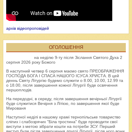
архів відеопроповідей
ОГОЛОШЕННЯ
на неділю 9-ту після Зіслання Святого Духа 2
серпня 2026 року Божого
В наступний четвер 6 серпня маємо свято ПРЕОБРАЖЕННЯ
ГОСПОДА БОГА І СПАСА НАШОГО ІСУСА ХРИСТА. В цей
деннь Святу Літургію будемо служити о 8.00, 10.00, 12.99 та
о 18.00, після завершення кожної Літургії буде освячення
першоплодів.
На передодні, в середу, після завершення вечірньої Літургії
буде служитися Вечірня з Літією, по завершення якої буде
Мированя
Наступної неділі в нашому храмі тернопільське товариство
сліпих і слабозрячих "Біла тростина" буде проводити свої
виступи з метою зібрати кошти на потреби ЗСУ. Перший
виступ буде після завершення другої Літургії, після чого вони