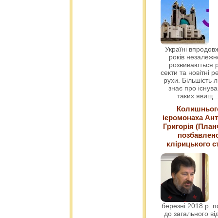
Україні впродовж
років незалежн
розвиваються р
секти та новітні ре
рухи. Більшість 
знає про існув
таких явищ
.
Колишньог
ієромонаха Ант
Григорія (План
позбавлен
клірицького с
березні 2018 р. 
до загального ві