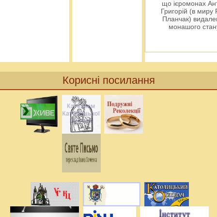
що ієромонах Ант
Григорій (в миру
Планчак) видален
монашого ста
Корисні посилання