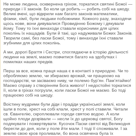
Не може людина, осквернена гріхом, торкатися святині Божої —
природи і її законів. Бо коли це робить — робить собі на шкоду.
Великі вчені, що відкрили нам багато законів математики,
фізики, хімії, були людьми побожними. Кожного разу, знаходячи
щось нове, вони дивувалися Провидінню Божому і дякували
йому. Тому то їхні винаходи ставали корисними для цілих
поколінь їх нащадків. Були й такі, що надуживали Божих Законів.
Творили самі, без ласки Божої, тому і винаходи їхні ставали
згубними для цілих поколінь.
А ми, дорогі Браття і Сестри, споглядаючи в історію діяльності
людини на землі, маємо повчитися багато на здобутках і
помилках наших предків.
Перш за все, кожна праця наша є в контакті з природою. Чи то
обробляємо землю, чи збираємо врожай, чи працюємо на
господарстві, чи засіваємо ниву, чи полемо бур'ян. Пам'ятаймо!
Маємо справу з створінням Бога живого! І недостойні торкатися
її, коли в гріхах погрузли, коли ласки Божої не маємо. Бо тоді
працюємо собі на шкоду.
Воістину мудрими були діди і прадіди української землі, коли
ішли в поле, хрест на собі клали, хрест у полі ставили. Читали
св. Євангелію, скроплювали городи святою водою. А коли
щойно плоди дозрівали — несли їх до церковці святої, Богу
подякувати і пожертвувати. Кусочок Паски святої від Великодня
берегли до дня, коли у поле йти мали. І тоді її споживали. І за
землю свою кров проливали, бо вона освячена була їх