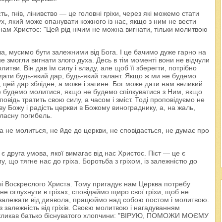
ть, гнів, лінивство — це головні гріхи, через які можемо стати
ух, який може опанувати кожного із нас, якщо з ним не вести
і нам Христос: "Цей рід нічим не можна вигнати, тільки молитвою
ла, мусимо бути залежними від Бога. І це бачимо дуже гарно на
е змогли вигнати злого духа. Десь в тім моменті вони не відчули
итви. Він дав їм силу і владу, але щоб її зберегти, потрібно
 дати будь-який дар, будь-який талант. Якщо ж ми не будемо
, цей дар зблідне, а може і загине. Бог може дати нам великий
е будемо молитися, якщо не будемо спілкуватися з Ним, якщо
овідь тратить свою силу, а часом і зміст. Тоді проповідуємо не
ву Божу і радість церкви в Божому винограднику, а, на жаль,
власну погибель.
на не молиться, не йде до церкви, не сповідається, не думає про
 є друга умова, якої вимагає від нас Христос. Піст — це є
, що тягне нас до гріха. Боротьба з гріхом, із залежністю до
річі Воскреслого Христа. Тому пригадує нам Церква потребу
не оглухнути в гріхах, сповідаймо щиро свої гріхи, щоб не
е залежати від диявола, працюймо над собою постом і молитвою.
ез залежність від гріхів. Своєю молитвою і нагадуванням
, як кликав батько біснуватого хлопчини: "ВІРУЮ, ПОМОЖИ МОЄМУ