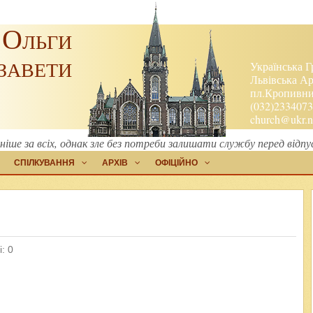
 Ольги
завети
Українська Г
Львівська Ар
пл.Кропивниц
(032)2334073
church@ukr.n
ніше за всіх, однак зле без потреби залишати службу перед відп
СПІЛКУВАННЯ
АРХІВ
ОФІЦІЙНО
: 0