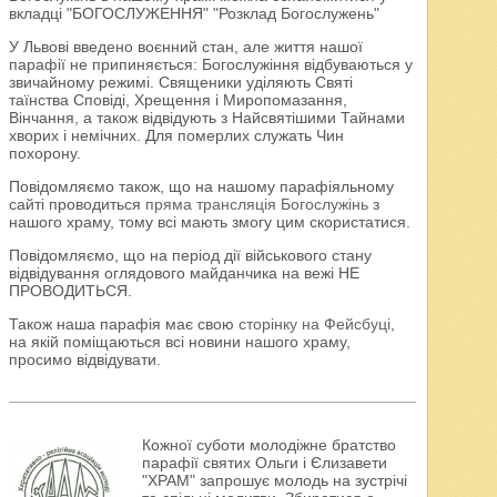
вкладці "БОГОСЛУЖЕННЯ" "Розклад Богослужень"
У Львові введено воєнний стан, але життя нашої
парафії не припиняється: Богослужіння відбуваються у
звичайному режимі. Священики уділяють Святі
таїнства Сповіді, Хрещення і Миропомазання,
Вінчання, а також відвідують з Найсвятішими Тайнами
хворих і немічних. Для померлих служать Чин
похорону.
Повідомляємо також, що на нашому парафіяльному
сайті проводиться
пряма трансляція Богослужінь
з
нашого храму, тому всі мають змогу цим скористатися.
Повідомляємо, що на період дії військового стану
відвідування оглядового майданчика на вежі НЕ
ПРОВОДИТЬСЯ.
Також наша парафія має свою
сторінку на Фейсбуці
,
на якій поміщаються всі новини нашого храму,
просимо відвідувати.
Кожної суботи молодіжне братство
парафії святих Ольги і Єлизавети
"ХРАМ" запрошує молодь на зустрічі