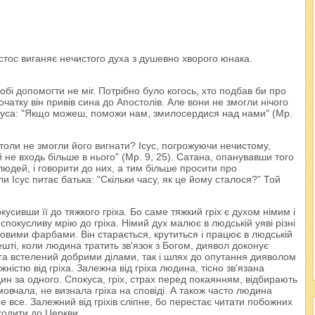
стос виганяє нечистого духа з душевно хворого юнака.
бі допомогти не міг. Потрібно було когось, хто подбав би про
чатку він привів сина до Апостолів. Але вони не змогли нічого
 Ісуса: "Якщо можеш, поможи нам, змилосердися над нами" (Мр.
оли не змогли його вигнати? Ісус, погрожуючи нечистому,
й не входь більше в нього" (Мр. 9, 25). Сатана, опанувавши того
людей, і говорити до них, а тим більше просити про
и Ісус питає батька: "Скільки часу, як це йому сталося?" Той
усивши її до тяжкого гріха. Бо саме тяжкий гріх є духом німим і
спокусливу мрію до гріха. Німий дух малює в людській уяві різні
довими фарбами. Він старається, крутиться і працює в людській
решті, коли людина тратить зв'язок з Богом, диявол доконує
Бога встелений добрими ділами, так і шлях до опутання дияволом
ністю від гріха. Залежна від гріха людина, тісно зв'язана
ин за одного. Спокуса, гріх, страх перед покаянням, відбирають
овчала, не визнала гріха на сповіді. А також часто людина
е все. Залежний від гріхів сліпне, бо перестає читати побожних
ходити до Церкви.