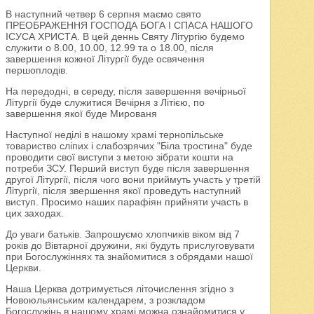
В наступний четвер 6 серпня маємо свято
ПРЕОБРАЖЕННЯ ГОСПОДА БОГА І СПАСА НАШОГО
ІСУСА ХРИСТА. В цей деннь Святу Літургію будемо
служити о 8.00, 10.00, 12.99 та о 18.00, після
завершення кожної Літургії буде освячення
першоплодів.
На передодні, в середу, після завершення вечірньої
Літургії буде служитися Вечірня з Літією, по
завершення якої буде Мированя
Наступної неділі в нашому храмі тернопільське
товариство сліпих і слабозрячих "Біла тростина" буде
проводити свої виступи з метою зібрати кошти на
потреби ЗСУ. Перший виступ буде після завершення
другої Літургії, після чого вони приймуть участь у третій
Літургії, після звершення якої проведуть наступний
виступ. Просимо наших парафіян прийняти участь в
цих заходах.
До уваги батьків. Запрошуємо хлопчиків віком від 7
років до Вівтарної дружини, які будуть прислуговувати
при Богослужіннях та знайомитися з обрядами нашої
Церкви.
Наша Церква дотримується літочислення згідно з
Новоюльянським календарем, з розкладом
Богослужінь в нашому храмі можна ознайомитися у