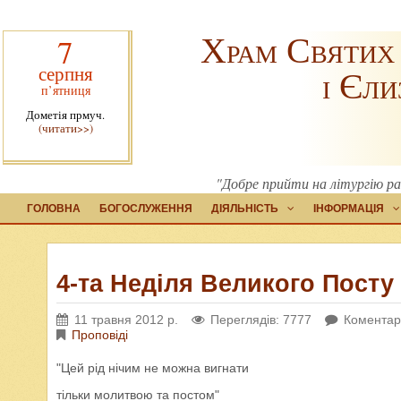
Храм Святих
7
серпня
і Єли
п’ятниця
Дометія прмуч.
(читати>>)
"Добре прийти на літургію ра
ГОЛОВНА
БОГОСЛУЖЕННЯ
ДІЯЛЬНІСТЬ
ІНФОРМАЦІЯ
4-та Неділя Великого Посту
11 травня 2012 р.
Переглядів: 7777
Коментарі
Проповіді
"Цей рід нічим не можна вигнати
тільки молитвою та постом"