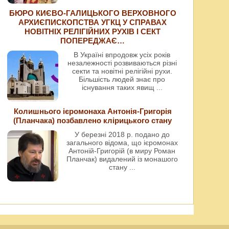
БЮРО КИЄВО-ГАЛИЦЬКОГО ВЕРХОВНОГО
АРХИЄПИСКОПСТВА УГКЦ У СПРАВАХ
НОВІТНІХ РЕЛІГІЙНИХ РУХІВ І СЕКТ
ПОПЕРЕДЖАЄ…
В Україні впродовж усіх років
незалежності розвиваються різні
секти та новітні релігійні рухи.
Більшість людей знає про
існування таких явищ
...
Колишнього ієромонаха Антонія-Григорія
(Планчака) позбавлено клірицького стану
У березні 2018 р. подано до
загального відома, що ієромонах
Антоній-Григорій (в миру Роман
Планчак) видалений із монашого
стану
...