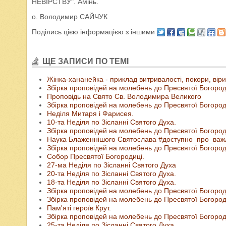
НЕВІРСТВУ". Амінь.
о. Володимир САЙЧУК
Поділись цією інформацією з іншими
ЩЕ ЗАПИСИ ПО ТЕМІ
Жінка-хананейка - приклад витривалості, покори, віри,
Збірка проповідей на молебень до Пресвятої Бого
Проповідь на Свято Св. Володимира Великого
Збірка проповідей на молебень до Пресвятої Богор
Неділя Митаря і Фарисея.
10-та Неділя по Зісланні Святого Духа.
Збірка проповідей на молебень до Пресвятої Бого
Наука Блаженнішого Святослава #доступно_про_важ
Збірка проповідей на молебень до Пресвятої Бого
Собор Пресвятої Богородиці.
27-ма Неділя по Зісланні Святого Духа
20-та Неділя по Зісланні Святого Духа.
18-та Неділя по Зісланні Святого Духа.
Збірка проповідей на молебень до Пресвятої Богор
Збірка проповідей на молебень до Пресвятої Богор
Пам'яті героїв Крут.
Збірка проповідей на молебень до Пресвятої Бого
25-та Неділя по Зісланні Святого Духа.