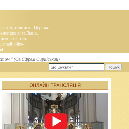
реко-Католицька Церква.
хиєпархія, м.Львів,
ького 1, тел.
, email:
olha-
et
устом." (Св.Єфрем Сирійський)
Пошук
ОНЛАЙН ТРАНСЛЯЦІЯ