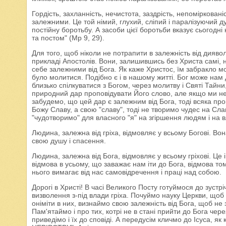
Гордість, захланність, нечистота, заздрість, непоміркованіс
залежними. Це той німий, глухий, сліпий і паралізуючий д
постійну боротьбу. А засоби цієї боротьби вказує сьогодн
та постом" (Мр 9, 29).
Для того, щоб ніколи не потрапити в залежність від дияво
прикладі Апостолів. Вони, залишившись без Христа самі, н
себе залежними від Бога. Як каже Христос, їм забракло мол
було молитися. Подібно є і в нашому житті. Бог може нам
близько спілкуватися з Богом, через молитву і Святі Тайни
природний дар проповідувати Його слово, але якщо ми н
забудемо, що цей дар є залежним від Бога, тоді всяка проп
Божу Славу, а свою "славу", тоді не творимо чудес на Сла
"чудотворимо" для власного "я" на згіршення людям і на 
Людина, залежна від гріха, відмовляє у всьому Богові. Во
свою душу і спасення.
Людина, залежна від Бога, відмовляє у всьому гріхові. Це і
відмова в усьому, що заважає нам іти до Бога, відмова тому
нього вимагає від нас самовідречення і праці над собою.
Дорогі в Христі! В часі Великого Посту готуймося до зуст
визволення з-під влади гріха. Почуймо науку Церкви, щоб 
оніміти в них, визнаймо свою залежність від Бога, щоб н
Пам'ятаймо і про тих, котрі не в стані прийти до Бога чер
приведімо і їх до сповіді. А передусім кличмо до Ісуса