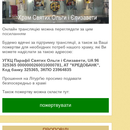
Онлайн трансляцію можна переглядати за цим
посиланням
Будемо вдячні за підтримку трансляції, а також за Ваші
пожертви для необхідних потреб нашого храму, які Ви
можете надіслати за такою адресою:
УГКЦ Парафії Святих Ольги і Єлизавети, UA 96
325365 0000000260010000781, AT "КРЕДОБАНК",
Код банку 325365, ЗКПО 23964835
Прошення на Літурґію просимо подавати
безпосередньо в храмі
Також пожертву можна скласти тут:
пожертвувати
ПРОПОВІДІ