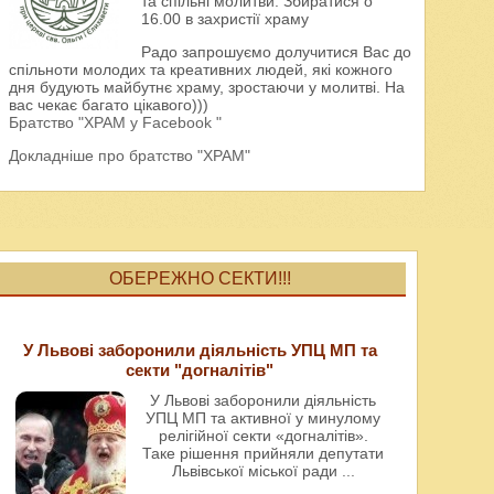
та спільні молитви. Збиратися о
16.00 в захристії храму
Радо запрошуємо долучитися Вас до
спільноти молодих та креативних людей, які кожного
дня будують майбутнє храму, зростаючи у молитві. На
вас чекає багато цікавого)))
Братство "ХРАМ у Facebook "
Докладніше про братство "ХРАМ"
ОБЕРЕЖНО СЕКТИ!!!
У Львові заборонили діяльність УПЦ МП та
секти "догналітів"
У Львові заборонили діяльність
УПЦ МП та активної у минулому
релігійної секти «догналітів».
Таке рішення прийняли депутати
Львівської міської ради
...