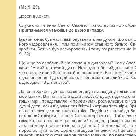
(Мр 9, 29).
Дорогі в Христі!
Слухаючи читання Святої Євангелії, спостерігаємо як Хри
Пригляньмося уважніше до цього випадку.
Бідний юнак був настільки опутаний злим духом, що сам со
його уздоровлення. І тим помічником став його батько. Спо
зробити. Батько був розчарований і тому звертається до
9, 22).
Що ж це за особливий рід опутання дияволом? Чому Апост
каже: "Німий та глухий душе! Наказую тобі: вийди з нього 
чоловіка, вчинив його подвійно нещасним: Він не міг чути 
оздоровлення. І дух цей володів юнаком тривалий час. Кол
відповідає: "З дитинства".
Дорогі в Христі! Диявол може опанувати людину тільки спок
мовчазним. Він починає з'їдати людську душу, підпихаючи 
грішні мрії, представляє їх приємними, розмальовує їх чу
думці доти, доки відчуває слабкість і нетривалість віри. В
свого: спокушує її до тяжкого гріха. Подібно як шлях до 
встелений гріхами, які постійно повторюються. Тобто залеж
гріхами, які, неначе міцно спаяний ланцюг, тримаються од
людині мову, щоб не говорила до Бога (не молилася), та м
перестає чути голос Церкви, згадування ближніх. І це ще н
книжок, зрештою стає немов паралізований, бо перестає 