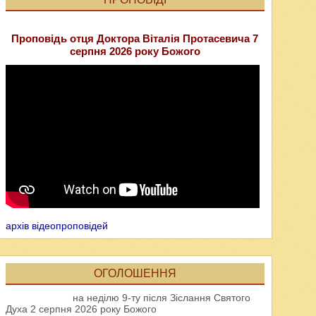
Проповідь отця Доктора Віталія Протасевича 7
серпня 2026 року Божого
архів відеопроповідей
ОГОЛОШЕННЯ
на неділю 9-ту після Зіслання Святого
Духа 2 серпня 2026 року Божого