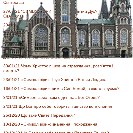
Святослав
27/02/21 "СИМВОЛ ВІРИ: хто такий Святий Дух? | Блаженніший
Святослав
20/02/21 "Символ віри": про другий славний прихід Ісуса Христа
і страшний суд | Блаженніший Святослав
13/02/21 "Символ віри": куди саме вознісся Ісус і що таке
правиця Отця? |Блаженніший Святослав
06/02/21 "Символ віри":Значення події воскресіння Ісуса Христа
для віруючої людини|Блаженніший Святослав
30/01/21 Чому Христос пішов на страждання, розп'яття і
смерть?
23/01/21 «Символ віри»: Ісус Христос Бог чи Людина
16/01/21 «Символ віри»: ким є Син Божий, в якого віруємо?
9/01/21 «Символ віри»: ким є для нас Бог Отець?
2/01/21 Що Бог про себе говорить: таїнство воплочення
26/12/20 Що таке Святе Передання?
19/12/20 «Символ віри»: значення і походження
12/12/20 Що Бог про себе говорить: Пресвята Трійця?