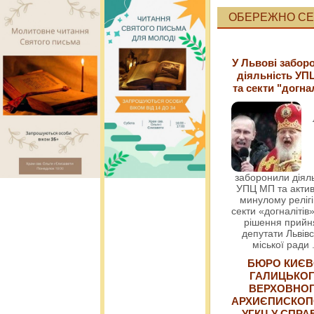
ОБЕРЕЖНО СЕК
У Львові забор
діяльність УП
та секти "догна
заборонили діяль
УПЦ МП та актив
минулому релігі
секти «догналітів»
рішення прийн
депутати Львівс
міської ради
БЮРО КИЄВ
ГАЛИЦЬКО
ВЕРХОВНО
АРХИЄПИСКОП
УГКЦ У СПРА