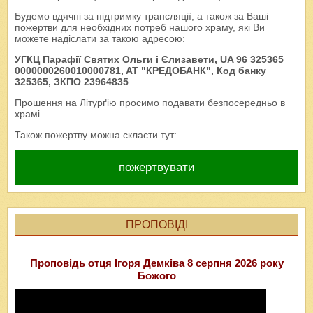
Будемо вдячні за підтримку трансляції, а також за Ваші
пожертви для необхідних потреб нашого храму, які Ви
можете надіслати за такою адресою:
УГКЦ Парафії Святих Ольги і Єлизавети, UA 96 325365
0000000260010000781, AT "КРЕДОБАНК", Код банку
325365, ЗКПО 23964835
Прошення на Літурґію просимо подавати безпосередньо в
храмі
Також пожертву можна скласти тут:
пожертвувати
ПРОПОВІДІ
Проповідь отця Ігоря Демківа 8 серпня 2026 року
Божого