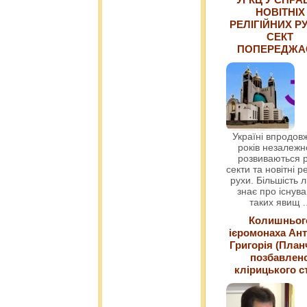
НОВІТНІХ
РЕЛІГІЙНИХ РУ
СЕКТ
ПОПЕРЕДЖ
Україні впродовж
років незалежн
розвиваються р
секти та новітні ре
рухи. Більшість 
знає про існув
таких явищ
.
Колишньог
ієромонаха Ант
Григорія (План
позбавлен
клірицького с