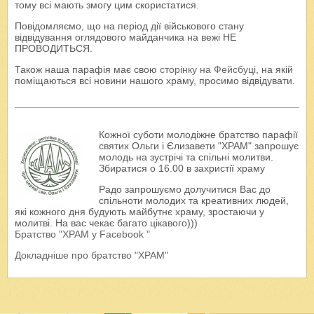
тому всі мають змогу цим скористатися.
Повідомляємо, що на період дії військового стану
відвідування оглядового майданчика на вежі НЕ
ПРОВОДИТЬСЯ.
Також наша парафія має свою
сторінку на Фейсбуці
, на якій
поміщаються всі новини нашого храму, просимо відвідувати.
Кожної суботи молодіжне братство парафії
святих Ольги і Єлизавети "ХРАМ" запрошує
молодь на зустрічі та спільні молитви.
Збиратися о 16.00 в захристії храму
Радо запрошуємо долучитися Вас до
спільноти молодих та креативних людей,
які кожного дня будують майбутнє храму, зростаючи у
молитві. На вас чекає багато цікавого)))
Братство "ХРАМ у Facebook "
Докладніше про братство "ХРАМ"