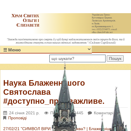
Храм Святих
Українська Греко-
Католицька Церква.
Ольги і
Львівська Архиєпархія,
Єлизавети
м.Львів,
пл.Кропивницького 1,
тел. (032)2334073, email:
olha-church@ukr.net
"Завжди пам'ятатимемо про смерть й у цій думці наближатимемося своїм серцем до Бога, та й
жалюгідними стануть в очах наших світські задоволення." (Св.Ісаак Сирійський)
Пошук
Наука Блаженнішого
Святослава
#доступно_про_важливе.
24 січня 2021 р.
Переглядів: 2445
Коментарі: 0
Проповіді
27/02/21 "СИМВОЛ ВІРИ: що таке Церква? | Блаженніший