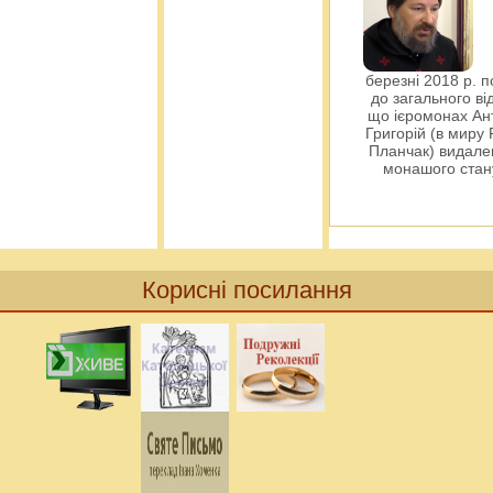
березні 2018 р. 
до загального ві
що ієромонах Ант
Григорій (в миру
Планчак) видален
монашого ста
Корисні посилання