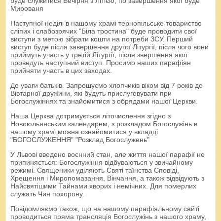
буде служитися Вечірня з Літією, по завершення якої буде
Мированя
Наступної неділі в нашому храмі тернопільське товариство
сліпих і слабозрячих "Біла тростина" буде проводити свої
виступи з метою зібрати кошти на потреби ЗСУ. Перший
виступ буде після завершення другої Літургії, після чого вони
приймуть участь у третій Літургії, після звершення якої
проведуть наступний виступ. Просимо наших парафіян
прийняти участь в цих заходах.
До уваги батьків. Запрошуємо хлопчиків віком від 7 років до
Вівтарної дружини, які будуть прислуговувати при
Богослужіннях та знайомитися з обрядами нашої Церкви.
Наша Церква дотримується літочислення згідно з
Новоюльянським календарем, з розкладом Богослужінь в
нашому храмі можна ознайомитися у вкладці
"БОГОСЛУЖЕННЯ" "Розклад Богослужень"
У Львові введено воєнний стан, але життя нашої парафії не
припиняється: Богослужіння відбуваються у звичайному
режимі. Священики уділяють Святі таїнства Сповіді,
Хрещення і Миропомазання, Вінчання, а також відвідують з
Найсвятішими Тайнами хворих і немічних. Для померлих
служать Чин похорону.
Повідомляємо також, що на нашому парафіяльному сайті
проводиться
пряма трансляція Богослужінь
з нашого храму,