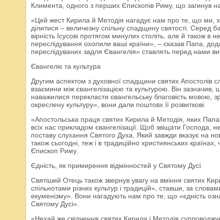
Климента, одного з перших Єпископів Риму, що загинув на
«Цей жест Кирила й Методія нагадує нам про те, що ми, 
ділитися – величезну спільну спадщину святості. Серед ба
вірність Ісусові протягом минулих століть, але й також в 
переслідування охопили ваші країни», – сказав Папа, дода
переслідуваних задля Євангелія» ставлять перед нами вик
Євангеліє та культура
Другим аспектом з духовної спадщини святих Апостолів с
взаємини між євангелізацією та культурою. Він зазначив, 
наважилися перекласти євангельську благовість мовою, зр
окреслену культуру», вони дали поштовх її розвиткові.
«Апостольська праця святих Кирила й Методія, яких Папа 
всіх нас прикладом євангелізації. Щоб звіщати Господа, н
поставу слухання Святого Духа, Який завжди вказує на нові
також сьогодні, теж і в традиційно християнських країнах
Єпископ Риму.
Єдність, як примирення відмінностей у Святому Дусі
Святіший Отець також звернув увагу на вміння святих Ки
спільнотами різних культур і традицій», ставши, за слова
екуменізму». Вони нагадують нам про те, що «єдність озн
Святому Дусі».
«Нехай же свідчення святих Кирила і Методія супроводжує