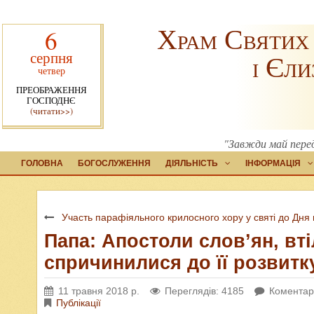
Храм Святих
6
серпня
і Єли
четвер
ПРЕОБРАЖЕННЯ
ГОСПОДНЄ
(читати>>)
"Завжди май перед
ГОЛОВНА
БОГОСЛУЖЕННЯ
ДІЯЛЬНІСТЬ
ІНФОРМАЦІЯ
Участь парафіяльного крилосного хору у святі до Дня 
Папа: Апостоли слов’ян, вт
спричинилися до її розвитк
11 травня 2018 р.
Переглядів: 4185
Коментарі
Публікації