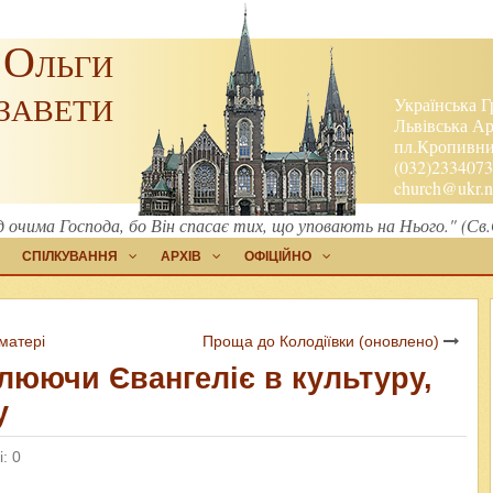
 Ольги
завети
Українська Г
Львівська Ар
пл.Кропивниц
(032)2334073
church@ukr.n
 очима Господа, бо Він спасає тих, що уповають на Нього." (Св
СПІЛКУВАННЯ
АРХІВ
ОФІЦІЙНО
матері
Проща до Колодіївки (оновлено)
ілюючи Євангеліє в культуру,
у
: 0