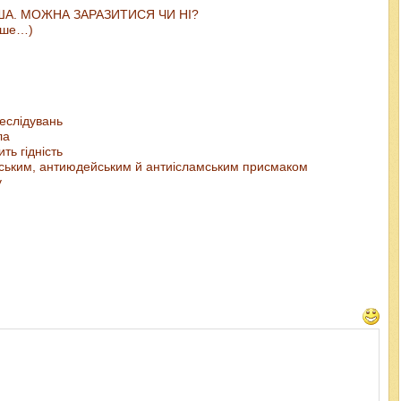
ЧАША. МОЖНА ЗАРАЗИТИСЯ ЧИ НІ?
ише…)
еслідувань
ла
ть гідність
нським, антиюдейським й антиісламським присмаком
у