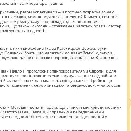
 засланні за імператора Траяна.
християни, разом успадкували – й постійно потребуємо нею
гатьох свідків, чимало мучеників, як святий Климент, визнали
недалекому минулому, наприклад тоді, коли атеїстичні
ючи, що також і сьогодні «страждання багатьох братів і сестер,
лик зростати в єдності.
лов’ян, який виокремив Глава Католицької Церкви, були
що Солунські брати, що належали до візантійської культури,
озумілою для слов’янських народів, а «втілюючи Євангеліє в
Іван Павло ІІ проголосив спів-покровителями Європи, є для
е вистачить повторювати схеми з минулого, але слід зайняти
 й сміливі шляхи для євангелізації сучасників. І робить це
, часто позначених секуляризацією та байдужістю», – наголосив
рила й Методія «долати поділи, що виникли між християнськими
ми святого Івана Павла ІІ, «справжніми передвісниками
ачає не одноманітність, але примирення відмінностей у
 нас на дорозі до повної єдності, спонукаючи переживати цю