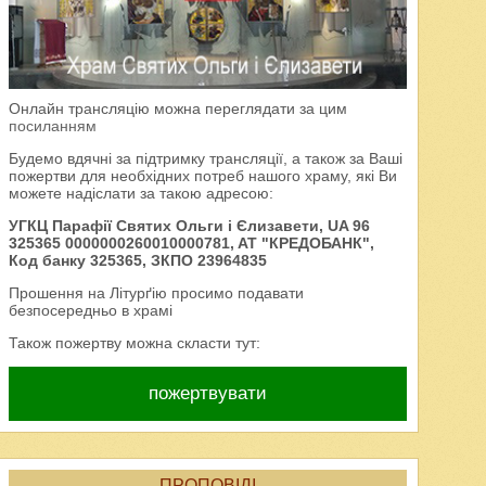
Онлайн трансляцію можна переглядати за цим
посиланням
Будемо вдячні за підтримку трансляції, а також за Ваші
пожертви для необхідних потреб нашого храму, які Ви
можете надіслати за такою адресою:
УГКЦ Парафії Святих Ольги і Єлизавети, UA 96
325365 0000000260010000781, AT "КРЕДОБАНК",
Код банку 325365, ЗКПО 23964835
Прошення на Літурґію просимо подавати
безпосередньо в храмі
Також пожертву можна скласти тут:
пожертвувати
ПРОПОВІДІ