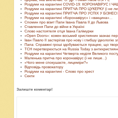
Роздуми на карантині СOVID-19: КОРОНАВІРУС І 
Роздуми на карантині ПРИТЧА ПРО ЦУКЕРКУ (і не л
Роздуми на карантині ПРИТЧА ПРО УСПІХ У БІЗНЕСІ
Роздуми на карантині «Коронавірус» і «вакцина»...
Спомин про візит Папи Івана Павла ІІ до Львова
Ставлення Папи до війни в Україні
Слово настоятеля отця Івана Галімурки
«Open Doors»: кожен восьмий християнин зазнає пер
Іван Павло ІІ застерігав про нову і глибшу ідеологію з
Папа: Справжні гроші здобуваються працею, що твори
ТСН перетворюється на Russia Today з антихристия
Роздуми на карантині Четверта неділя Великого пост
Маленька притча про коронавірус (і не лише...)
«Чого мене спокушаєте, лицеміри?»
Відповідь провокатору
Роздуми на карантині - Слово про хрест
Cекти
Залиште коментар!