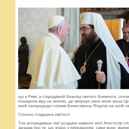
що в Римі, в стародавній базиліці святого Климента, споч
поширила віру на землях, де звершує свою місію ваша Цер
який напередодні служив Божественну Літургію на гробі с
Спільна спадщина святості
Тож зосередивши свої роздуми навколо місії Апостолів сл
загадав про те, що згідно з переданням, саме вони, відом