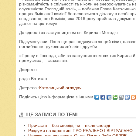
різноманітність в спільності та ніколи не знеохочуватись 
слухняністю Господній волі», – побажав Глава Католицько
працях Змішаної комісії богословського діалогу в особі 
сподівання, що Комісія, яка 2016 року прийняла документ
діалог на цю тему».
До єдності за заступництвом св. Кирила і Методія
Підсумовуючи, Папа ще раз подякував за цей візит, назв
поглиблення духовних зв’язків і дружби.
«Прошу в Господа, аби за заступництвом святих Кирила й М
прямуємо», – сказав він.
Джерело:
радіо Ватикан
Джерело :
Католицький оглядач
Поділись цією інформацією з іншими
ЩЕ ЗАПИСИ ПО ТЕМІ
Причастя – без сповіді, чи – після сповіді
Роздуми на карантині ПРО РЕАЛЬНО І ВІРТУАЛЬНО..
Церква, яка виключає. О. др. Роман Лаба OSPPE