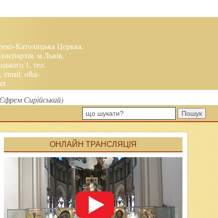
реко-Католицька Церква.
хиєпархія, м.Львів,
ького 1, тел.
, email:
olha-
et
.Єфрем Сирійський)
Пошук
ОНЛАЙН ТРАНСЛЯЦІЯ