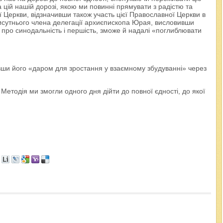
на цій нашій дорозі, якою ми повинні прямувати з радістю та
ї Церкви, відзначивши також участь цієї Православної Церкви в
присутнього члена делегації архиєпископа Юрая, висловивши
 про синодальність і першість, зможе й надалі «поглиблювати
авши його «даром для зростання у взаємному збудуванні» через
етодія ми змогли одного дня дійти до повної єдності, до якої