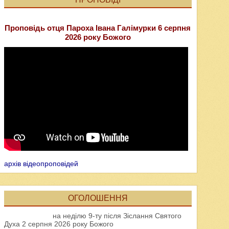
Проповідь отця Пароха Івана Галімурки 6 серпня
2026 року Божого
архів відеопроповідей
ОГОЛОШЕННЯ
на неділю 9-ту після Зіслання Святого
Духа 2 серпня 2026 року Божого