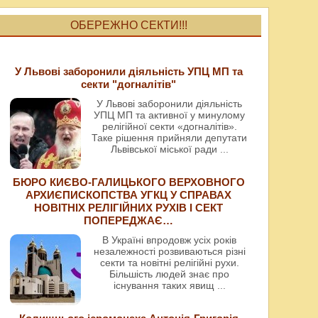
ОБЕРЕЖНО СЕКТИ!!!
У Львові заборонили діяльність УПЦ МП та
секти "догналітів"
У Львові заборонили діяльність
УПЦ МП та активної у минулому
релігійної секти «догналітів».
Таке рішення прийняли депутати
Львівської міської ради
...
БЮРО КИЄВО-ГАЛИЦЬКОГО ВЕРХОВНОГО
АРХИЄПИСКОПСТВА УГКЦ У СПРАВАХ
НОВІТНІХ РЕЛІГІЙНИХ РУХІВ І СЕКТ
ПОПЕРЕДЖАЄ…
В Україні впродовж усіх років
незалежності розвиваються різні
секти та новітні релігійні рухи.
Більшість людей знає про
існування таких явищ
...