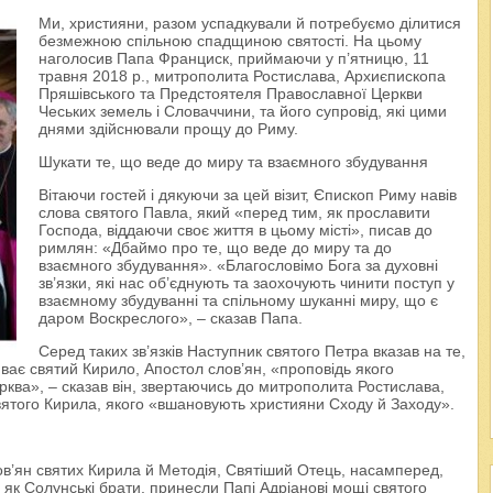
Ми, християни, разом успадкували й потребуємо ділитися
безмежною спільною спадщиною святості. На цьому
наголосив Папа Франциск, приймаючи у п’ятницю, 11
травня 2018 р., митрополита Ростислава, Архиєпископа
Пряшівського та Предстоятеля Православної Церкви
Чеських земель і Словаччини, та його супровід, які цими
днями здійснювали прощу до Риму.
Шукати те, що веде до миру та взаємного збудування
Вітаючи гостей і дякуючи за цей візит, Єпископ Риму навів
слова святого Павла, який «перед тим, як прославити
Господа, віддаючи своє життя в цьому місті», писав до
римлян: «Дбаймо про те, що веде до миру та до
взаємного збудування». «Благословімо Бога за духовні
зв’язки, які нас об’єднують та заохочують чинити поступ у
взаємному збудуванні та спільному шуканні миру, що є
даром Воскреслого», – сказав Папа.
Серед таких зв’язків Наступник святого Петра вказав на те,
иває святий Кирило, Апостол слов’ян, «проповідь якого
ква», – сказав він, звертаючись до митрополита Ростислава,
вятого Кирила, якого «вшановують християни Сходу й Заходу».
ов’ян святих Кирила й Методія, Святіший Отець, насамперед,
і як Солунські брати, принесли Папі Адріанові мощі святого