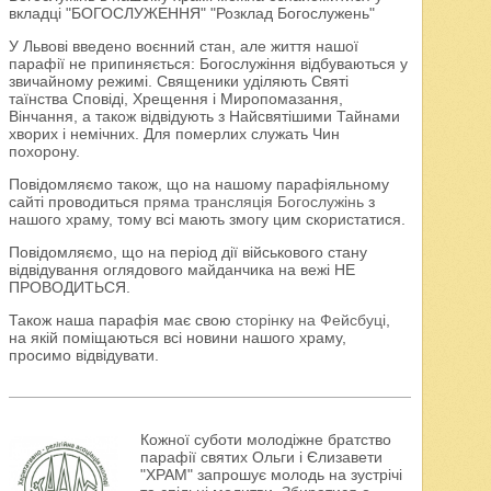
вкладці "БОГОСЛУЖЕННЯ" "Розклад Богослужень"
У Львові введено воєнний стан, але життя нашої
парафії не припиняється: Богослужіння відбуваються у
звичайному режимі. Священики уділяють Святі
таїнства Сповіді, Хрещення і Миропомазання,
Вінчання, а також відвідують з Найсвятішими Тайнами
хворих і немічних. Для померлих служать Чин
похорону.
Повідомляємо також, що на нашому парафіяльному
сайті проводиться
пряма трансляція Богослужінь
з
нашого храму, тому всі мають змогу цим скористатися.
Повідомляємо, що на період дії військового стану
відвідування оглядового майданчика на вежі НЕ
ПРОВОДИТЬСЯ.
Також наша парафія має свою
сторінку на Фейсбуці
,
на якій поміщаються всі новини нашого храму,
просимо відвідувати.
Кожної суботи молодіжне братство
парафії святих Ольги і Єлизавети
"ХРАМ" запрошує молодь на зустрічі