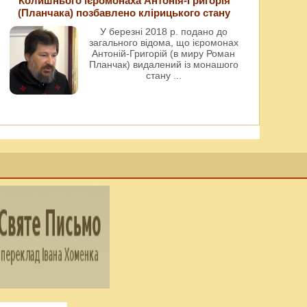
Колишнього ієромонаха Антонія-Григорія
(Планчака) позбавлено клірицького стану
У березні 2018 р. подано до
загального відома, що ієромонах
Антоній-Григорій (в миру Роман
Планчак) видалений із монашого
стану
...