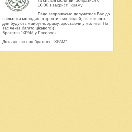
та спільні молитви. Збиратися о
16.00 в захристії храму
Радо запрошуємо долучитися Вас до
спільноти молодих та креативних людей, які кожного
дня будують майбутнє храму, зростаючи у молитві. На
вас чекає багато цікавого)))
Братство "ХРАМ у Facebook "
Докладніше про братство "ХРАМ"