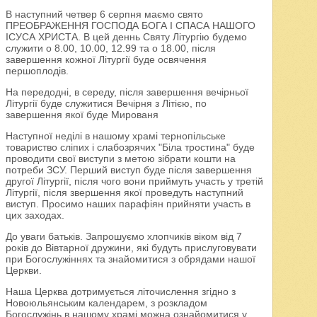
В наступний четвер 6 серпня маємо свято
ПРЕОБРАЖЕННЯ ГОСПОДА БОГА І СПАСА НАШОГО
ІСУСА ХРИСТА. В цей деннь Святу Літургію будемо
служити о 8.00, 10.00, 12.99 та о 18.00, після
завершення кожної Літургії буде освячення
першоплодів.
На передодні, в середу, після завершення вечірньої
Літургії буде служитися Вечірня з Літією, по
завершення якої буде Мированя
Наступної неділі в нашому храмі тернопільське
товариство сліпих і слабозрячих "Біла тростина" буде
проводити свої виступи з метою зібрати кошти на
потреби ЗСУ. Перший виступ буде після завершення
другої Літургії, після чого вони приймуть участь у третій
Літургії, після звершення якої проведуть наступний
виступ. Просимо наших парафіян прийняти участь в
цих заходах.
До уваги батьків. Запрошуємо хлопчиків віком від 7
років до Вівтарної дружини, які будуть прислуговувати
при Богослужіннях та знайомитися з обрядами нашої
Церкви.
Наша Церква дотримується літочислення згідно з
Новоюльянським календарем, з розкладом
Богослужінь в нашому храмі можна ознайомитися у